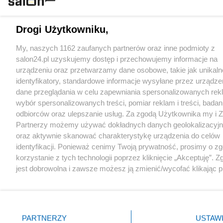
Drogi Użytkowniku,
My, naszych 1162 zaufanych partnerów oraz inne podmioty z
salon24.pl uzyskujemy dostęp i przechowujemy informacje na
urządzeniu oraz przetwarzamy dane osobowe, takie jak unikaln
identyfikatory, standardowe informacje wysyłane przez urządze
dane przeglądania w celu zapewniania spersonalizowanych rek
wybór spersonalizowanych treści, pomiar reklam i treści, badan
odbiorców oraz ulepszanie usług. Za zgodą Użytkownika my i Z
Partnerzy możemy używać dokładnych danych geolokalizacyj
oraz aktywnie skanować charakterystykę urządzenia do celów
identyfikacji. Ponieważ cenimy Twoją prywatność, prosimy o z
korzystanie z tych technologii poprzez kliknięcie „Akceptuję”. Z
jest dobrowolna i zawsze możesz ją zmienić/wycofać klikając p
ustawień prywatności znajdujący się w lewym dolnym rogu str
Niektóre rodzaje przetwarzania danych nie wymagają zgody
użytkownika, ale masz prawo sprzeciwić się takiemu przetwarz
Preferencje będą miały zastosowania tylko na tej witrynie.
PARTNERZY
USTAWI