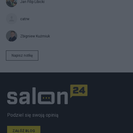
Jan Filip Libicki
catrw
Zbigniew Kuźmiuk
Napisz notkę
Podziel się swoją opinią
ZAŁÓŻ BLOG