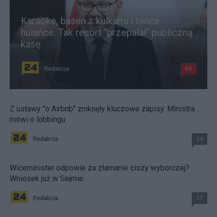
Karaoke, basen z kulkami i tańce
hulańce. Tak resort "przepalał" publiczną
kasę
Redakcja
60
Z ustawy "o Airbnb" zniknęły kluczowe zapisy. Ministra
mówi o lobbingu
Redakcja
34
Wiceminister odpowie za złamanie ciszy wyborczej?
Wniosek już w Sejmie
Redakcja
37