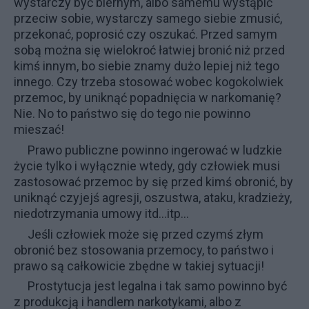
wystarczy być biernym, albo samemu wystąpić
przeciw sobie, wystarczy samego siebie zmusić,
przekonać, poprosić czy oszukać. Przed samym
sobą można się wielokroć łatwiej bronić niż przed
kimś innym, bo siebie znamy dużo lepiej niż tego
innego. Czy trzeba stosować wobec kogokolwiek
przemoc, by uniknąć popadnięcia w narkomanię?
Nie. No to państwo się do tego nie powinno
mieszać!
Prawo publiczne powinno ingerować w ludzkie
życie tylko i wyłącznie wtedy, gdy człowiek musi
zastosować przemoc by się przed kimś obronić, by
uniknąć czyjejś agresji, oszustwa, ataku, kradzieży,
niedotrzymania umowy itd…itp…
Jeśli człowiek może się przed czymś złym
obronić bez stosowania przemocy, to państwo i
prawo są całkowicie zbędne w takiej sytuacji!
Prostytucja jest legalna i tak samo powinno być
z produkcją i handlem narkotykami, albo z