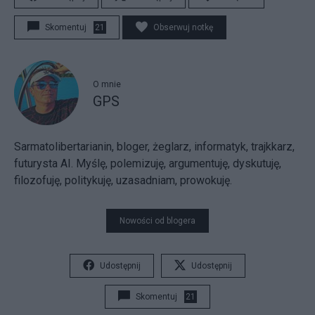
Skomentuj
21
Obserwuj notkę
O mnie
GPS
Sarmatolibertarianin, bloger, żeglarz, informatyk, trajkkarz,
futurysta AI. Myślę, polemizuję, argumentuję, dyskutuję,
filozofuję, politykuję, uzasadniam, prowokuję.
Nowości od blogera
Udostępnij
Udostępnij
Skomentuj
21