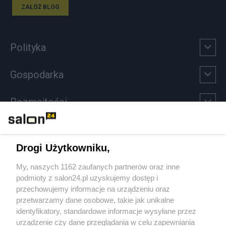
ZAŁÓŻ BLOG
Polityka
Gospodarka
Rozmaitości
Technologie
Drogi Użytkowniku,
Sport
My, naszych 1162 zaufanych partnerów oraz inne
podmioty z salon24.pl uzyskujemy dostęp i
Społeczeństwo
przechowujemy informacje na urządzeniu oraz
przetwarzamy dane osobowe, takie jak unikalne
Kultura
identyfikatory, standardowe informacje wysyłane przez
urządzenie czy dane przeglądania w celu zapewniania