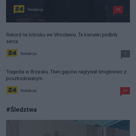
Redakcja
79
Rekord na lotnisku we Wrocławiu. Te kierunki podbiły
serca
Redakcja
1
Tragedia w Brzesku. Tłum gapiów nagrywał śmigłowiec z
poszkodowanym
Redakcja
29
#
Śledztwa