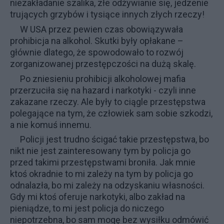
niezakładanie szalika, złe odżywianie się, jedzenie
trujących grzybów i tysiące innych złych rzeczy!
W USA przez pewien czas obowiązywała
prohibicja na alkohol. Skutki były opłakane –
głównie dlatego, że spowodowało to rozwój
zorganizowanej przestępczości na dużą skalę.
Po zniesieniu prohibicji alkoholowej mafia
przerzuciła się na hazard i narkotyki - czyli inne
zakazane rzeczy. Ale były to ciągle przestępstwa
polegające na tym, że człowiek sam sobie szkodzi,
a nie komuś innemu.
Policji jest trudno ścigać takie przestępstwa, bo
nikt nie jest zainteresowany tym by policja go
przed takimi przestępstwami broniła. Jak mnie
ktoś okradnie to mi zależy na tym by policja go
odnalazła, bo mi zależy na odzyskaniu własności.
Gdy mi ktoś oferuje narkotyki, albo zakład na
pieniądze, to mi jest policja do niczego
niepotrzebna, bo sam mogę bez wysiłku odmówić