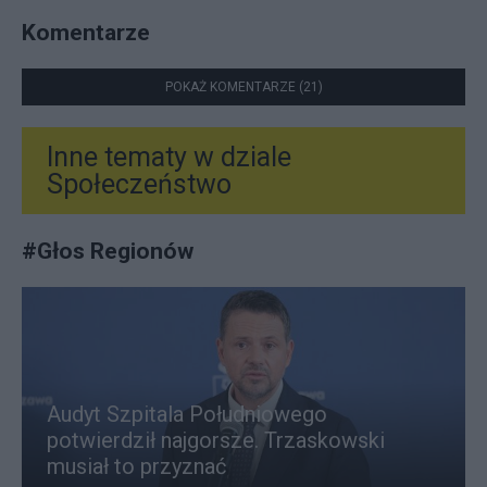
Komentarze
POKAŻ KOMENTARZE (21)
Inne tematy w dziale
Społeczeństwo
#
Głos Regionów
Audyt Szpitala Południowego
potwierdził najgorsze. Trzaskowski
musiał to przyznać