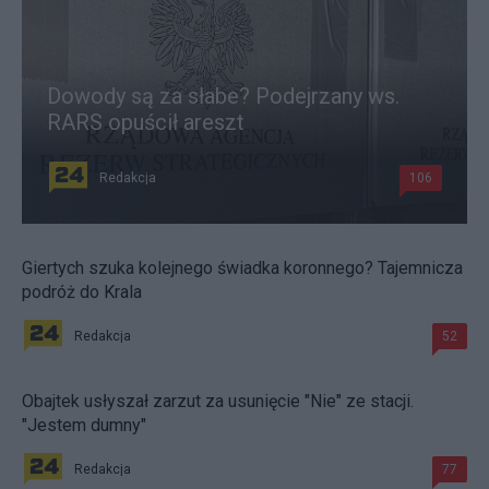
Dowody są za słabe? Podejrzany ws.
RARS opuścił areszt
Redakcja
106
Giertych szuka kolejnego świadka koronnego? Tajemnicza
podróż do Krala
Redakcja
52
Obajtek usłyszał zarzut za usunięcie "Nie" ze stacji.
"Jestem dumny"
Redakcja
77