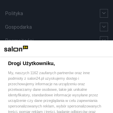
Polityka
Gospodarka
Rozmaitości
Technologie
Drogi Użytkowniku,
Sport
My, naszych 1162 zaufanych partnerów oraz inne
podmioty z salon24.pl uzyskujemy dostęp i
Społeczeństwo
przechowujemy informacje na urządzeniu oraz
przetwarzamy dane osobowe, takie jak unikalne
Kultura
identyfikatory, standardowe informacje wysyłane przez
urządzenie czy dane przeglądania w celu zapewniania
spersonalizowanych reklam, wybór spersonalizowanych
treści, pomiar reklam i treści, badanie odbiorców oraz