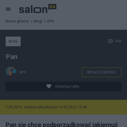
Strona główna
Blogi
GPS
566
BLOG
Pan
GPS
SPOŁECZEŃSTWO
Obserwuj notkę
7.05.2014 , ostatnia aktualizacja: 10.03.2023, 15:49
Pan się chce podporządkować jakiemuś