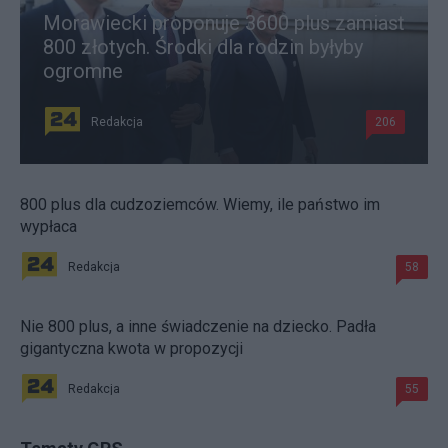
Morawiecki proponuje 3600 plus zamiast
800 złotych. Środki dla rodzin byłyby
ogromne
Redakcja
206
800 plus dla cudzoziemców. Wiemy, ile państwo im
wypłaca
Redakcja
58
Nie 800 plus, a inne świadczenie na dziecko. Padła
gigantyczna kwota w propozycji
Redakcja
55