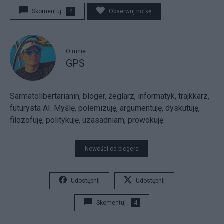
Skomentuj
4
Obserwuj notkę
O mnie
GPS
Sarmatolibertarianin, bloger, żeglarz, informatyk, trajkkarz,
futurysta AI. Myślę, polemizuję, argumentuję, dyskutuję,
filozofuję, politykuję, uzasadniam, prowokuję.
Nowości od blogera
Udostępnij
Udostępnij
Skomentuj
4