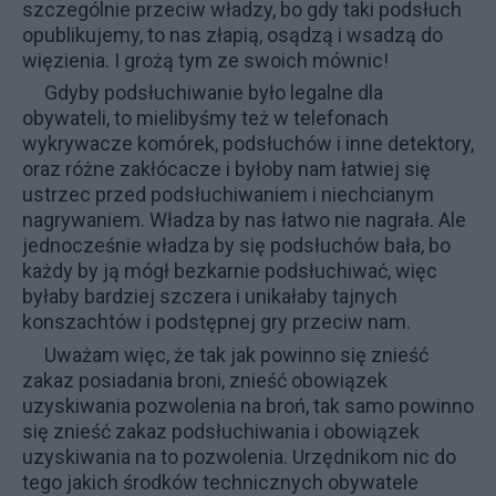
szczególnie przeciw władzy, bo gdy taki podsłuch
opublikujemy, to nas złapią, osądzą i wsadzą do
więzienia. I grożą tym ze swoich mównic!
Gdyby podsłuchiwanie było legalne dla
obywateli, to mielibyśmy też w telefonach
wykrywacze komórek, podsłuchów i inne detektory,
oraz różne zakłócacze i byłoby nam łatwiej się
ustrzec przed podsłuchiwaniem i niechcianym
nagrywaniem. Władza by nas łatwo nie nagrała. Ale
jednocześnie władza by się podsłuchów bała, bo
każdy by ją mógł bezkarnie podsłuchiwać, więc
byłaby bardziej szczera i unikałaby tajnych
konszachtów i podstępnej gry przeciw nam.
Uważam więc, że tak jak powinno się znieść
zakaz posiadania broni, znieść obowiązek
uzyskiwania pozwolenia na broń, tak samo powinno
się znieść zakaz podsłuchiwania i obowiązek
uzyskiwania na to pozwolenia. Urzędnikom nic do
tego jakich środków technicznych obywatele