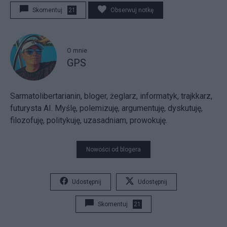
Skomentuj
21
Obserwuj notkę
O mnie
GPS
Sarmatolibertarianin, bloger, żeglarz, informatyk, trajkkarz,
futurysta AI. Myślę, polemizuję, argumentuję, dyskutuję,
filozofuję, politykuję, uzasadniam, prowokuję.
Nowości od blogera
Udostępnij
Udostępnij
Skomentuj
21