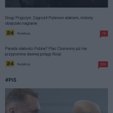
Drugi Prigożyn. Zagroził Putinowi atakiem, miliony
obejrzało nagranie
Redakcja
78
Parada słabości Putina? Plac Czerwony już nie
przypomina dawnej potęgi Rosji
Redakcja
206
#
PiS