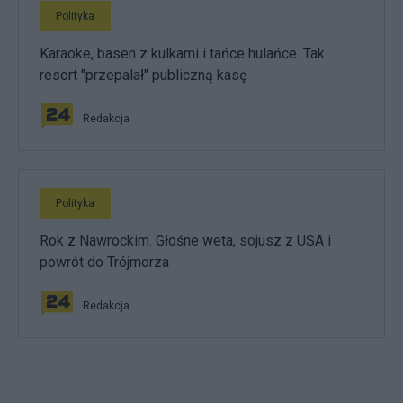
Polityka
Karaoke, basen z kulkami i tańce hulańce. Tak
resort "przepalał" publiczną kasę
Redakcja
Polityka
Rok z Nawrockim. Głośne weta, sojusz z USA i
powrót do Trójmorza
Redakcja