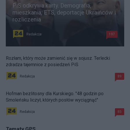
PiS odkrywa karty. Demografia,
mieszkania, ETS, deportacje Ukraińców i
rozliczenia
Redakcja
197
Rozłam, który może zamienić się w sojusz. Terlecki
zdradza tajemnice z posiedzeń PiS
Redakcja
89
Hofman bezlitosny dla Kurskiego. "48 godzin po
Smoleńsku liczył, których posłów wyciągnąć"
Redakcja
85
Tematy GPS