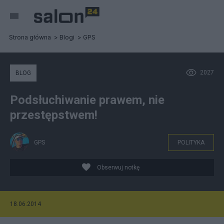
Strona główna
Blogi
GPS
2027
BLOG
Podsłuchiwanie prawem, nie
przestępstwem!
GPS
POLITYKA
Obserwuj notkę
18.06.2014