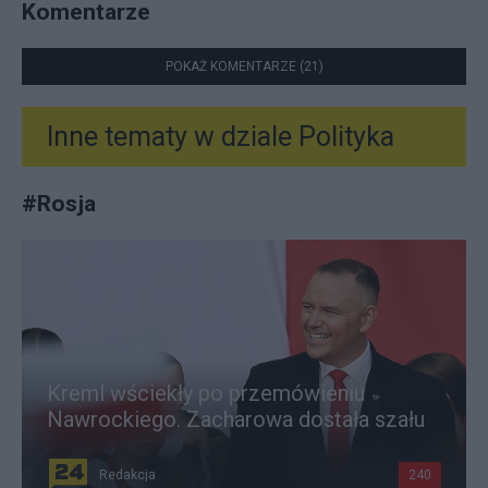
Komentarze
POKAŻ KOMENTARZE (21)
Inne tematy w dziale
Polityka
#
Rosja
Kreml wściekły po przemówieniu
Nawrockiego. Zacharowa dostała szału
Redakcja
240