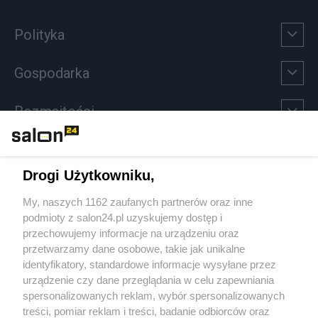
Polityka
Gospodarka
Rozmaitości
Technologie
Drogi Użytkowniku,
Sport
My, naszych 1162 zaufanych partnerów oraz inne
podmioty z salon24.pl uzyskujemy dostęp i
Społeczeństwo
przechowujemy informacje na urządzeniu oraz
przetwarzamy dane osobowe, takie jak unikalne
Kultura
identyfikatory, standardowe informacje wysyłane przez
urządzenie czy dane przeglądania w celu zapewniania
spersonalizowanych reklam, wybór spersonalizowanych
treści, pomiar reklam i treści, badanie odbiorców oraz