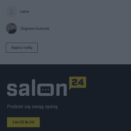
catrw
Zbigniew Kuźmiuk
Napisz notkę
Podziel się swoją opinią
ZAŁÓŻ BLOG