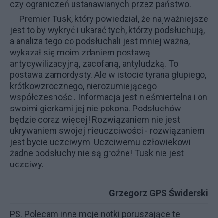
czy ograniczeń ustanawianych przez państwo.
Premier Tusk, który powiedział, że najważniejsze
jest to by wykryć i ukarać tych, którzy podsłuchują,
a analiza tego co podsłuchali jest mniej ważna,
wykazał się moim zdaniem postawą
antycywilizacyjną, zacofaną, antyludzką. To
postawa zamordysty. Ale w istocie tyrana głupiego,
krótkowzrocznego, nierozumiejącego
współczesności. Informacja jest nieśmiertelna i on
swoimi gierkami jej nie pokona. Podsłuchów
będzie coraz więcej! Rozwiązaniem nie jest
ukrywaniem swojej nieuczciwości - rozwiązaniem
jest bycie uczciwym. Uczciwemu człowiekowi
żadne podsłuchy nie są groźne! Tusk nie jest
uczciwy.
Grzegorz GPS Świderski
PS. Polecam inne moje notki poruszające te