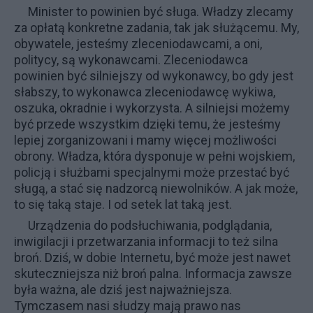
Minister to powinien być sługa. Władzy zlecamy
za opłatą konkretne zadania, tak jak służącemu. My,
obywatele, jesteśmy zleceniodawcami, a oni,
politycy, są wykonawcami. Zleceniodawca
powinien być silniejszy od wykonawcy, bo gdy jest
słabszy, to wykonawca zleceniodawcę wykiwa,
oszuka, okradnie i wykorzysta. A silniejsi możemy
być przede wszystkim dzięki temu, że jesteśmy
lepiej zorganizowani i mamy więcej możliwości
obrony. Władza, która dysponuje w pełni wojskiem,
policją i służbami specjalnymi może przestać być
sługą, a stać się nadzorcą niewolników. A jak może,
to się taką staje. I od setek lat taką jest.
Urządzenia do podsłuchiwania, podglądania,
inwigilacji i przetwarzania informacji to też silna
broń. Dziś, w dobie Internetu, być może jest nawet
skuteczniejsza niż broń palna. Informacja zawsze
była ważna, ale dziś jest najważniejsza.
Tymczasem nasi słudzy mają prawo nas