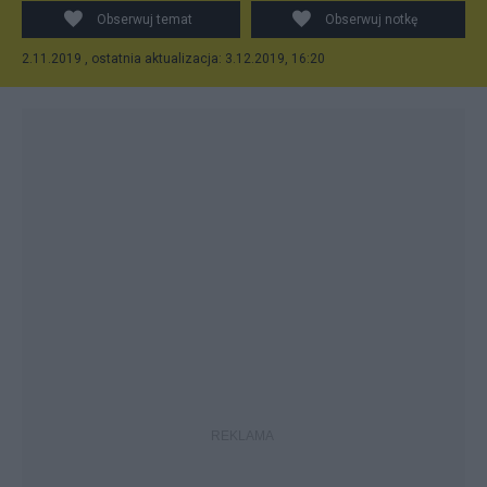
Obserwuj temat
Obserwuj notkę
2.11.2019 , ostatnia aktualizacja: 3.12.2019, 16:20