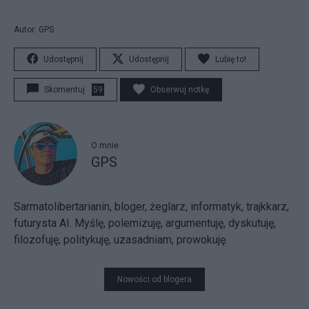
Autor: GPS
Udostępnij
Udostępnij
Lubię to!
Skomentuj
59
Obserwuj notkę
O mnie
GPS
Sarmatolibertarianin, bloger, żeglarz, informatyk, trajkkarz,
futurysta AI. Myślę, polemizuję, argumentuję, dyskutuję,
filozofuję, politykuję, uzasadniam, prowokuję.
Nowości od blogera