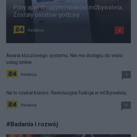
Pilny apel do użytkowników mObywatela.
Zostały ostatnie godziny
Redakcja
4
Awaria kluczowego systemu. Nie ma dostępu do wielu
usług online
Redakcja
4
Na to czekał biznes. Rewolucyjna funkcja w mObywatelu
Redakcja
35
#
Badania i rozwój