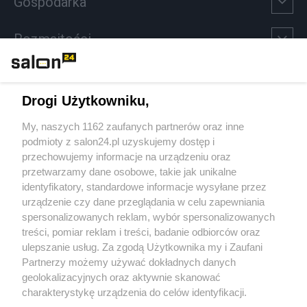
Gospodarka
Rozmaitości
Technologie
Drogi Użytkowniku,
Sport
My, naszych 1162 zaufanych partnerów oraz inne
podmioty z salon24.pl uzyskujemy dostęp i
Społeczeństwo
przechowujemy informacje na urządzeniu oraz
przetwarzamy dane osobowe, takie jak unikalne
Kultura
identyfikatory, standardowe informacje wysyłane przez
urządzenie czy dane przeglądania w celu zapewniania
spersonalizowanych reklam, wybór spersonalizowanych
treści, pomiar reklam i treści, badanie odbiorców oraz
ulepszanie usług. Za zgodą Użytkownika my i Zaufani
X
Facebook
Instagram
Youtube
Partnerzy możemy używać dokładnych danych
geolokalizacyjnych oraz aktywnie skanować
charakterystykę urządzenia do celów identyfikacji.