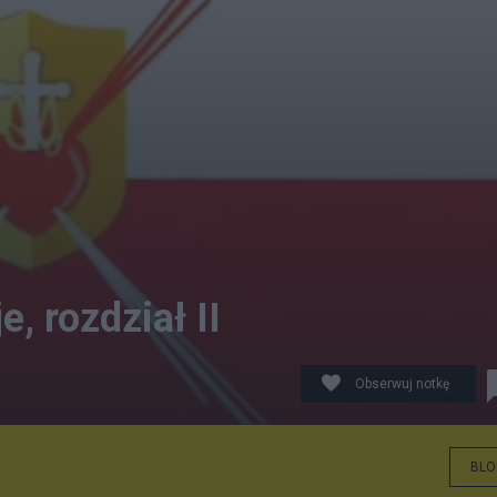
, rozdział II
Obserwuj notkę
BLO