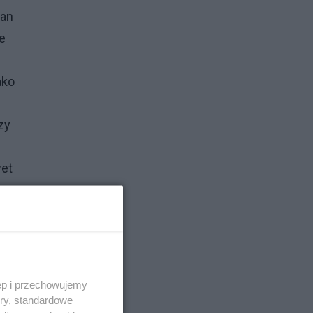
lan
e
ako
zy
wet
tać
asów
ęp i przechowujemy
ory, standardowe