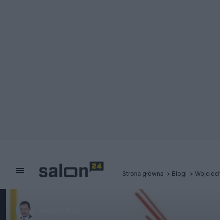
Strona główna
Blogi
Wojciec
Wojciech Racz