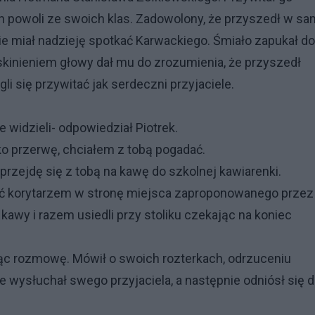
powoli ze swoich klas. Zadowolony, że przyszedł w s
ie miał nadzieję spotkać Karwackiego. Śmiało zapukał do
 skinieniem głowy dał mu do zrozumienia, że przyszedł
i się przywitać jak serdeczni przyjaciele.
e widzieli- odpowiedział Piotrek.
ko przerwę, chciałem z tobą pogadać.
przejdę się z tobą na kawę do szkolnej kawiarenki.
iść korytarzem w stronę miejsca zaproponowanego przez
 kawy i razem usiedli przy stoliku czekając na koniec
ąc rozmowę. Mówił o swoich rozterkach, odrzuceniu
e wysłuchał swego przyjaciela, a następnie odniósł się 