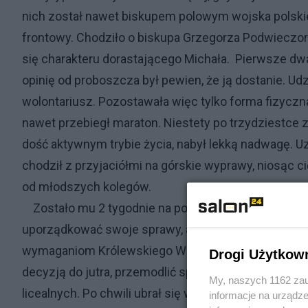
nich został nawet biskupem polowym wojska polski
frontowy. Chodziło o biskupa Grzegorza Podwieczork
się charakteru dorastającego Michała. Pierwsze dwa 
opinię od proboszcza był pewien, że ją dostanie. Udzia
wolontariusz. Pozostawała więc tylko forma fizyczn
nawet przebiegł maraton. Niestety po trzydziestce 
dość aktywnym trybie życia, nabył lekką nadwagę. Uzn
chodził z przyjaciółmi na górskie wyprawy, niosąc c
od młodszych kolegów.
Zostało mu 2 tygodnie na podjęcie decyzji i ewent
uporządkować swoje sprawy, a także zacząć treningi
wymaganiom Królewskiego Wojska Polskiego zawart
Drogi Użytkow
decyzją do jutra, przemodlić sprawę i przegadać ją
My, naszych 1162 zau
licealnych. Po chwili ubrał się w ciepłe palto, wzią
informacje na urządze