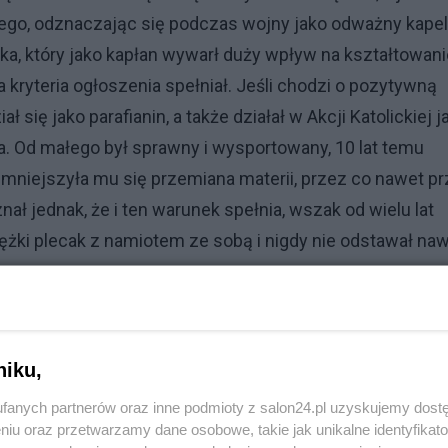
ego, odznaczając się podczas wojny jako odważny kape
a, który jako kapłan wywarł duży wpływ na kształtowani
kryteria ogłoszenia spełniał. Jeśli chodzi o pozytywną
ł się jako parafianin, a także działał w Akcji Katolickiej j
a. Od małego był sprawny i wysportowany, 10 lat temu
zmniejszyła mu się przemiana materii, przez co nawet pr
ał jednak, że i ten warunek spełnia, wszak od wielu lat
iężki plecak z namiotem ze sobą i nigdy nie odstawał na
ualny wyjazd do Orzysza. W tym czasie mógł
, by polepszyć swoją dyspozycję fizyczną, tak by spros
ym w ogłoszeniu. Postanowił zaczekać z ostateczną
niku,
 swoim przyjacielem Piotrem, którego znał jeszcze z cz
fanych partnerów oraz inne podmioty z salon24.pl uzyskujemy dost
ł parasol, widząc za oknem jesienny deszcz i wyszedł się
niu oraz przetwarzamy dane osobowe, takie jak unikalne identyfikat