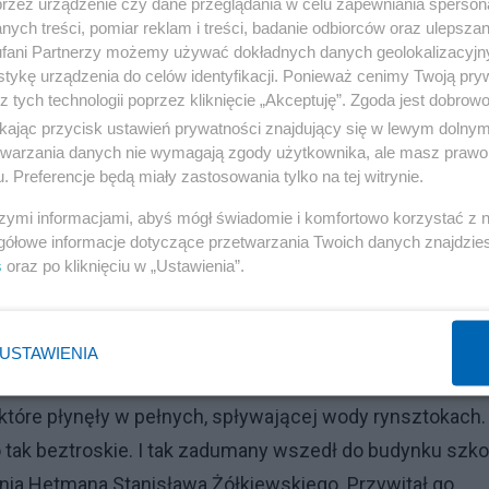
przez urządzenie czy dane przeglądania w celu zapewniania sperson
y uklęknął przed wystawionym Najświętszym Sakramentem
ych treści, pomiar reklam i treści, badanie odbiorców oraz ulepszan
aplicy. Zaczął od odmówienia 10tki różańca, tajemnicy
fani Partnerzy możemy używać dokładnych danych geolokalizacyjn
tykę urządzenia do celów identyfikacji. Ponieważ cenimy Twoją pry
 o rozeznanie wyboru i swojego powołania życiowego. Ci
z tych technologii poprzez kliknięcie „Akceptuję”. Zgoda jest dobro
starsza niewiasta, którą znał jako animatorkę żywego
ikając przycisk ustawień prywatności znajdujący się w lewym dolny
ał włączył się w modlitwę, a po jej zakończeniu wyszedł
etwarzania danych nie wymagają zgody użytkownika, ale masz prawo 
. Preferencje będą miały zastosowania tylko na tej witrynie.
klasie. Poznał go na kółku brydżowym, gdzie wspólnie
szymi informacjami, abyś mógł świadomie i komfortowo korzystać z
gółowe informacje dotyczące przetwarzania Twoich danych znajdzi
lat grali ze sobą na różnych turniejach, tej wymagającej
s
oraz po kliknięciu w „Ustawienia”.
stał nauczycielem matematyki. Michał studiował na
 lata później niż jego kolega matematyk, uczący już parę 
USTAWIENIA
dę od niego, mijał zabłocone ulice. Dojrzał grupę chłop
tóre płynęły w pełnych, spływającej wody rynsztokach.
o tak beztroskie. I tak zadumany wszedł do budynku szko
enia Hetmana Stanisława Żółkiewskiego. Przywitał go