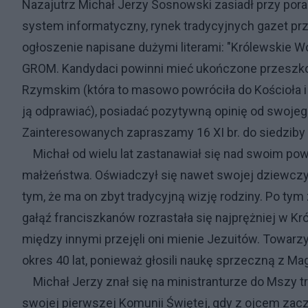
Nazajutrz Michał Jerzy Sosnowski zasiadł przy pora
system informatyczny, rynek tradycyjnych gazet pr
ogłoszenie napisane dużymi literami: "Królewskie W
GROM. Kandydaci powinni mieć ukończone przeszko
Rzymskim (która to masowo powróciła do Kościoła i s
ją odprawiać), posiadać pozytywną opinię od swojeg
Zainteresowanych zapraszamy 16 XI br. do siedzib
Michał od wielu lat zastanawiał się nad swoim powo
małżeństwa. Oświadczył się nawet swojej dziewczyn
tym, że ma on zbyt tradycyjną wizję rodziny. Po ty
gałąź franciszkanów rozrastała się najprężniej w Kró
między innymi przejęli oni mienie Jezuitów. Towa
okres 40 lat, ponieważ głosili naukę sprzeczną z M
Michał Jerzy znał się na ministranturze do Mszy try
swojej pierwszej Komunii Świętej, gdy z ojcem zaczą