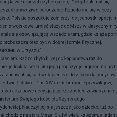
nnej kawie i zaczął czytać gazetę. Odkąd załamał się
zeszedł prawdziwe odrodzenie. Rzuciło mu się w oczy
ojsko Polskie poszukuje żołnierzy do jednostki specjaln
lenie wojskowe, umieć służyć do Mszy w klasycznym ry
tała się obowiązującą wszędzie tam, gdzie księża potraf
o proboszcza oraz być w dobrej formie fizycznej.
y GROMu w Orzyszu."
łaniem. Raz mu było bliżej do kapłaństwa raz do
ie, jednak ta odrzuciła jego propozycje argumentując t
m zastanawiał się nad wstąpieniem do zakonu kapucynów.
lestwie Polskim. Pius XIV rozdał im wiele przywilejów,
rzystwo Jezusowe decyzją papieża zostało zawieszone n
agisterium Świętego Kościoła Rzymskiego.
denckiej. Nauczył jej się jeszcze jako dziecko, tuż po
ł chodzić na starą Mszę. Służył wielu księżom, a jeden 