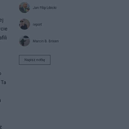
Jan Filip Libicki
ej
report
cie
ili
Marcin B. Brixen
Napisz notkę
o
 Ta
a
z