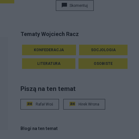
Skomentuj
Tematy Wojciech Racz
KONFEDERACJA
SOCJOLOGIA
LITERATURA
OSOBISTE
Piszą na ten temat
Rafał Woś
Hirek Wrona
Blogi na ten temat