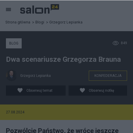
Strona główna
Blogi
Grzegorz Lepianka
849
BLOG
Dwa scenariusze Grzegorza Brauna
Grzegorz Lepianka
KONFEDERACJA
Obserwuj temat
Obserwuj notkę
27.08.2024
Pozwólcie Państwo, że wrócę jeszcze