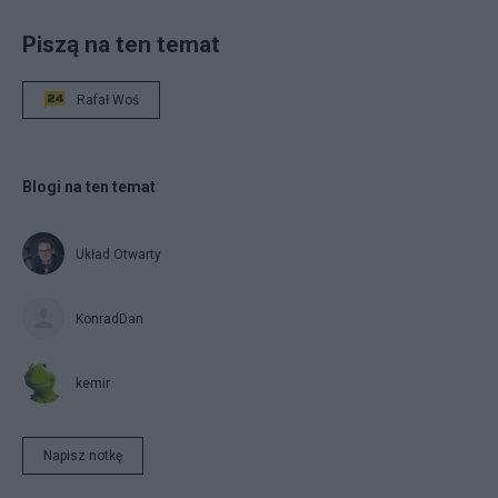
Piszą na ten temat
Rafał Woś
Blogi na ten temat
Układ Otwarty
KonradDan
kemir
Napisz notkę