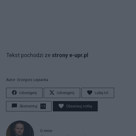
Tekst pochodzi ze
strony e-upr.pl
Autor: Grzegorz Lepianka
Udostępnij
Udostępnij
Lubię to!
Skomentuj
13
Obserwuj notkę
O mnie