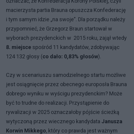
oznaczać, że Konfederacja Korony Polskiej, czyli
macierzysta partia Brauna opuszcza Konfederację
i tym samym idzie „na swoje”. Dla porządku należy
przypomnieć, że Grzegorz Braun startował w
wyborach prezydenckich w 2015 roku, zajął wtedy
8. miejsce
spośród 11 kandydatów, zdobywając
124 132 głosy (
co dało: 0,83% głosów
).
Czy w scenariuszu samodzielnego startu możliwe
jest osiągnięcie przez obecnego europosła Brauna
dobrego wyniku w wyścigu prezydenckim? Może
być to trudne do realizacji. Przystąpienie do
rywalizacji w 2025 oznaczałoby pójście ścieżką
wytyczoną przez wiecznego kandydata
Janusza
Korwin Mikkego
, który co prawda jest ważnym