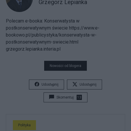
Grzegorz Lepianka
Polecam e-booka: Konserwatysta w
postkonserwatywnym świecie https://www.e-
bookowo.pl/publicystyka/konserwatysta-w-
postkonserwatywnym-swiecie.html
grzegorz.lepianka.interia.pl
Nowości od blogera
Udostępnij
Udostępnij
Skomentuj
13
Polityka