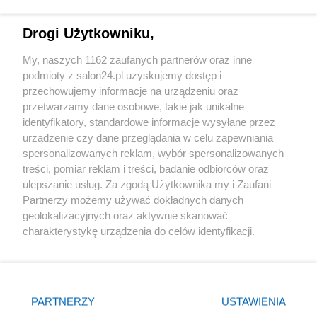
Technologie
Drogi Użytkowniku,
Sport
My, naszych 1162 zaufanych partnerów oraz inne
podmioty z salon24.pl uzyskujemy dostęp i
Społeczeństwo
przechowujemy informacje na urządzeniu oraz
przetwarzamy dane osobowe, takie jak unikalne
Kultura
identyfikatory, standardowe informacje wysyłane przez
urządzenie czy dane przeglądania w celu zapewniania
spersonalizowanych reklam, wybór spersonalizowanych
treści, pomiar reklam i treści, badanie odbiorców oraz
ulepszanie usług. Za zgodą Użytkownika my i Zaufani
X
Facebook
Instagram
Youtube
Partnerzy możemy używać dokładnych danych
geolokalizacyjnych oraz aktywnie skanować
charakterystykę urządzenia do celów identyfikacji.
Web Content Media sp. z o. o. © 2022
Ponieważ cenimy Twoją prywatność, prosimy o zgodę na
korzystanie z tych technologii poprzez kliknięcie
„Akceptuję”. Zgoda jest dobrowolna i zawsze możesz ją
Pomoc
O nas
Praca
Reklama
Kontakt
zmienić/wycofać klikając przycisk ustawień prywatności
PARTNERZY
USTAWIENIA
znajdujący się w lewym dolnym rogu strony
. Niektóre