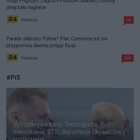
Drugi Prigożyn. Zagroził Putinowi atakiem, miliony
obejrzało nagranie
Redakcja
78
Parada słabości Putina? Plac Czerwony już nie
przypomina dawnej potęgi Rosji
Redakcja
206
#
PiS
PiS odkrywa karty. Demografia,
mieszkania, ETS, deportacje Ukraińców i
rozliczenia