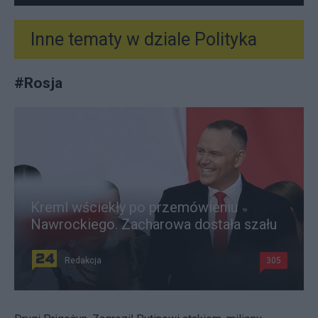
Inne tematy w dziale
Polityka
#
Rosja
Kreml wściekły po przemówieniu
Nawrockiego. Zacharowa dostała szału
Redakcja
305