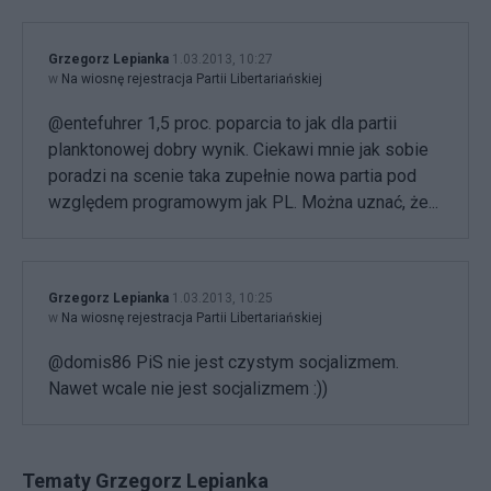
Grzegorz Lepianka
1.03.2013, 10:27
w
Na wiosnę rejestracja Partii Libertariańskiej
@entefuhrer 1,5 proc. poparcia to jak dla partii
planktonowej dobry wynik. Ciekawi mnie jak sobie
poradzi na scenie taka zupełnie nowa partia pod
względem programowym jak PL. Można uznać, że...
Grzegorz Lepianka
1.03.2013, 10:25
w
Na wiosnę rejestracja Partii Libertariańskiej
@domis86 PiS nie jest czystym socjalizmem.
Nawet wcale nie jest socjalizmem :))
Tematy Grzegorz Lepianka