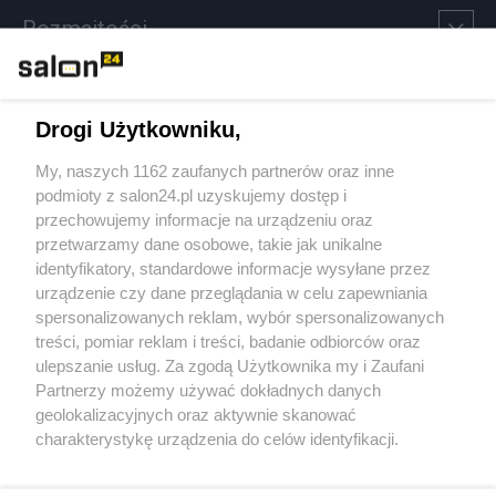
Rozmaitości
Technologie
Drogi Użytkowniku,
Sport
My, naszych 1162 zaufanych partnerów oraz inne
podmioty z salon24.pl uzyskujemy dostęp i
Społeczeństwo
przechowujemy informacje na urządzeniu oraz
przetwarzamy dane osobowe, takie jak unikalne
Kultura
identyfikatory, standardowe informacje wysyłane przez
urządzenie czy dane przeglądania w celu zapewniania
spersonalizowanych reklam, wybór spersonalizowanych
treści, pomiar reklam i treści, badanie odbiorców oraz
ulepszanie usług. Za zgodą Użytkownika my i Zaufani
X
Facebook
Instagram
Youtube
Partnerzy możemy używać dokładnych danych
geolokalizacyjnych oraz aktywnie skanować
charakterystykę urządzenia do celów identyfikacji.
Web Content Media sp. z o. o. © 2022
Ponieważ cenimy Twoją prywatność, prosimy o zgodę na
korzystanie z tych technologii poprzez kliknięcie