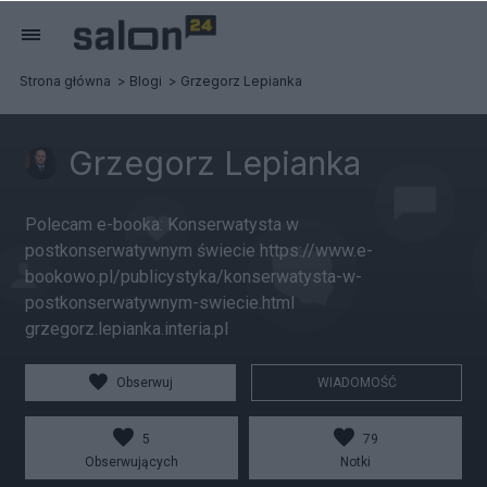
Strona główna
Blogi
Grzegorz Lepianka
Grzegorz Lepianka
Polecam e-booka: Konserwatysta w
postkonserwatywnym świecie https://www.e-
bookowo.pl/publicystyka/konserwatysta-w-
postkonserwatywnym-swiecie.html
grzegorz.lepianka.interia.pl
Obserwuj
WIADOMOŚĆ
5
79
Obserwujących
Notki