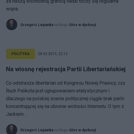
za naszą wschodnią granicą nadal toczy się regularna
wojna.
Grzegorz Lepianka
na blogu
Głos w dyskusji
POLITYKA
28.02.2013, 22:12
Na wiosnę rejestracja Partii Libertariańskiej
Co odstrasza libertarian od Kongresu Nowej Prawicy, czy
Ruch Palikota jest ugrupowaniem etatystycznym i
dlaczego na polskiej scenie politycznej ciągle brak partii
koncentrującej się na obronie wolności Internetu. O tym z
Jackiem...
Grzegorz Lepianka
na blogu
Głos w dyskusji