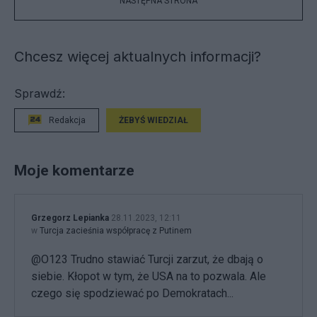
NASTĘPNA STRONA
Chcesz więcej aktualnych informacji?
Sprawdź:
Redakcja
ŻEBYŚ WIEDZIAŁ
Moje komentarze
Grzegorz Lepianka
28.11.2023, 12:11
w
Turcja zacieśnia współpracę z Putinem
@O123 Trudno stawiać Turcji zarzut, że dbają o
siebie. Kłopot w tym, że USA na to pozwala. Ale
czego się spodziewać po Demokratach...