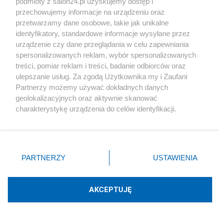
podmioty z salon24.pl uzyskujemy dostęp i
Ilustrowany Kurier Codzienny / Narodowe
przechowujemy informacje na urządzeniu oraz
przetwarzamy dane osobowe, takie jak unikalne
Archiwum Cyfrowe;
link
]
identyfikatory, standardowe informacje wysyłane przez
urządzenie czy dane przeglądania w celu zapewniania
spersonalizowanych reklam, wybór spersonalizowanych
treści, pomiar reklam i treści, badanie odbiorców oraz
ulepszanie usług. Za zgodą Użytkownika my i Zaufani
Partnerzy możemy używać dokładnych danych
Autor: Marcin Gugulski
geolokalizacyjnych oraz aktywnie skanować
charakterystykę urządzenia do celów identyfikacji.
Udostępnij
Udostępnij
Lubię to!
Ponieważ cenimy Twoją prywatność, prosimy o zgodę na
korzystanie z tych technologii poprzez kliknięcie
Skomentuj
Obserwuj notkę
„Akceptuję”. Zgoda jest dobrowolna i zawsze możesz ją
zmienić/wycofać klikając przycisk ustawień prywatności
PARTNERZY
USTAWIENIA
znajdujący się w lewym dolnym rogu strony
. Niektóre
rodzaje przetwarzania danych nie wymagają zgody
O mnie
użytkownika, ale masz prawo sprzeciwić się takiemu
Marcin Gugulski
AKCEPTUJĘ
przetwarzaniu. Preferencje będą miały zastosowania tylko
na tej witrynie.