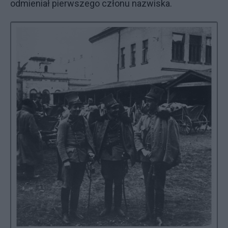
odmieniał pierwszego członu nazwiska.