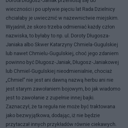
Dorota Długosz-Janiak przeniosą się do
wieczności i po upływie pięciu lat Rada Dzielnicy
chciałaby je uwiecznić w nazewnictwie miejskim.
Wyjaśnił, że skoro trzeba odmieniać każdy człon
nazwiska, to byłaby to np. ul. Doroty Długosza-
Janiaka albo Skwer Katarzyny Chmiela-Gugulskiej
lub nawet Chmielu-Gugulskiej, choć jego zdaniem
powinno być Długosz-Janiak, Długosz-Janiakowej
lub Chmiel-Gugulskiej nieodmienialnie, chociaż
„Chmiel” nie jest ani dawną nazwą herbu ani nie
jest starym zawołaniem bojowym, bo jak wiadomo
jest to zawołanie z zupełnie innej bajki.
Zaznaczył, że ta reguła nie może być traktowana
jako bezwyjątkowa, dodając, iż nie będzie
przytaczał innych przykładów równie ciekawych.