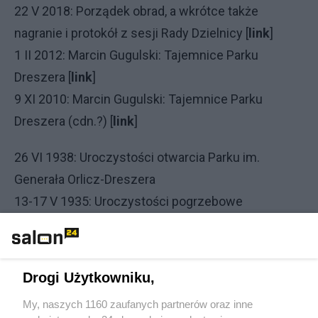
22 V 2018: Porządek obrad, a wkrótce także
nagranie i protokół z sesji Rady Dzielnicy [
link
]
1 II 2012: Marcin Gugulski: Tajemnice Parku
Dreszera [
link
]
9 XI 2010: Marcin Gugulski: Tajemnice Parku
Dreszera (cdn.?) [
link
]
26 VI 1938: Uroczystości otwarcia Parku im.
Generała Orlicz-Dreszera
13-17 V 1935: Uroczystości pogrzebowe
marszałka Polski Józefa Piłsudskiego w
Warszawie
18-20 XII 1914: Grupa ułanów z I Brygady Legionów
Drogi Użytkowniku,
na postoju w Nowym Sączu
My, naszych 1160 zaufanych partnerów oraz inne
[zdjęcia z Archiwum Ilustracji Koncernu