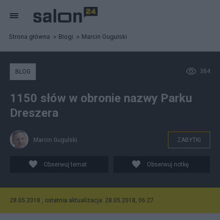
Strona główna
Blogi
Marcin Gugulski
384
BLOG
1150 słów w obronie nazwy Parku
Dreszera
Marcin Gugulski
ZABYTKI
Obserwuj temat
Obserwuj notkę
28.05.2018 , ostatnia aktualizacja: 28.05.2018, 06:27