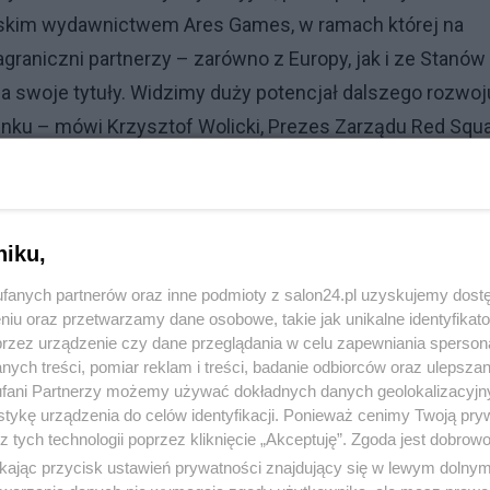
im wydawnictwem Ares Games, w ramach której na
zagraniczni partnerzy – zarówno z Europy, jak i ze Stanów
 swoje tytuły. Widzimy duży potencjał dalszego rozwoj
runku – mówi Krzysztof Wolicki, Prezes Zarządu Red Squ
 ujawnione w ramach odrębnej kampanii promocyjnej w
niku,
fanych partnerów oraz inne podmioty z salon24.pl uzyskujemy dost
lobalnego rynku gier planszowych w 2024 r. szacowano 
niu oraz przetwarzamy dane osobowe, takie jak unikalne identyfikat
83 mld USD w 2025 r. do 32,00 mld USD do 2032 r.,
przez urządzenie czy dane przeglądania w celu zapewniania sperson
ych treści, pomiar reklam i treści, badanie odbiorców oraz ulepszan
na poziomie 10,58% w okresie prognozy.
fani Partnerzy możemy używać dokładnych danych geolokalizacyjn
tykę urządzenia do celów identyfikacji. Ponieważ cenimy Twoją pry
z tych technologii poprzez kliknięcie „Akceptuję”. Zgoda jest dobro
ikając przycisk ustawień prywatności znajdujący się w lewym dolny