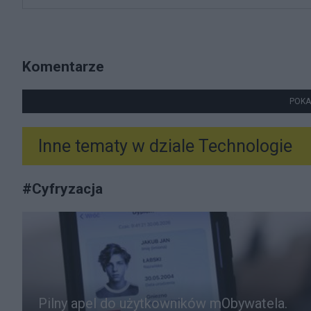
Komentarze
POKA
Inne tematy w dziale
Technologie
#
Cyfryzacja
Pilny apel do użytkowników mObywatela.