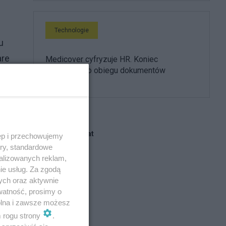
Technologie
u
are
Medicover cyfryzuje HR. Koniec
papierowego obiegu dokumentów
kadrowych
Blogi na ten temat
ęp i przechowujemy
na
ory, standardowe
alizowanych reklam,
marek.w
ie usług. Za zgodą
ych oraz aktywnie
watność, prosimy o
Atej
wolna i zawsze możesz
m rogu strony
.