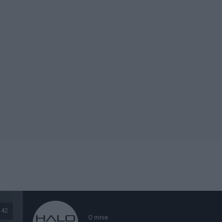
42
O mnie