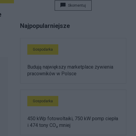
Skomentuj
e
Najpopularniejsze
Gospodarka
Budują największy marketplace żywienia
pracowników w Polsce
Gospodarka
450 kWp fotowoltaiki, 750 kW pomp ciepła
i 474 tony CO₂ mniej