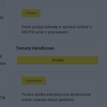
Polityka
00
Senat przyjął uchwałę w sprawie ustawy o
KROPiK wraz z poprawkami
Tematy HaloBiznes
i
SZTUKA
ywa
e
Gospodarka
Polska spółka energetyczna dynamicznie
fał
rośnie i planuje debiut giełdowy