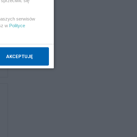
sprzeciwić się
Napisz notkę
 naszych serwisów
esz w
Polityce
AKCEPTUJĘ