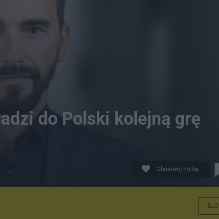
zi do Polski kolejną grę
Obserwuj notkę
BLO