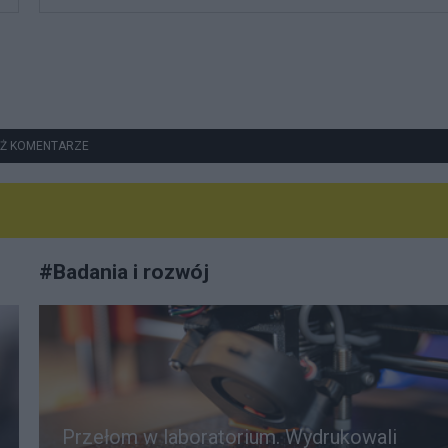
Ż KOMENTARZE
#
Badania i rozwój
Przełom w laboratorium. Wydrukowali