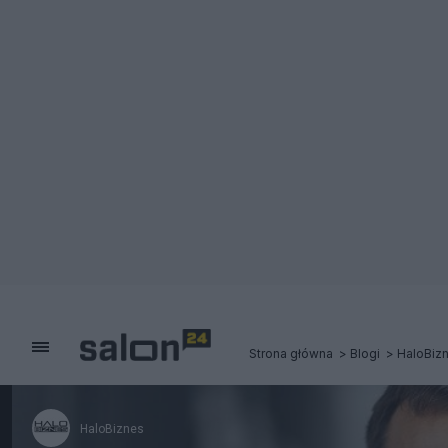
Strona główna
Blogi
HaloBiz
HaloBiznes