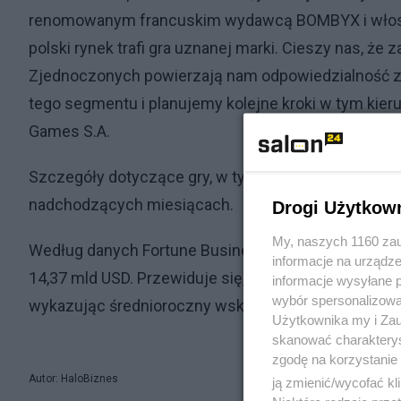
renomowanym francuskim wydawcą BOMBYX i włosk
polski rynek trafi gra uznanej marki. Cieszy nas, że 
Zjednoczonych powierzają nam odpowiedzialność za
tego segmentu i planujemy kolejne kroki w tym kie
Games S.A.
Szczegóły dotyczące gry, w tym jej tytuł, zostaną
nadchodzących miesiącach.
Drogi Użytkow
My, naszych 1160 zau
Według danych Fortune Business Insights wartość g
informacje na urządze
14,37 mld USD. Przewiduje się, że wzrośnie ona z 15,
informacje wysyłane 
wybór spersonalizowan
wykazując średnioroczny wskaźnik wzrostu (CAGR) 
Użytkownika my i Zau
skanować charakterys
zgodę na korzystanie 
Autor: HaloBiznes
ją zmienić/wycofać kl