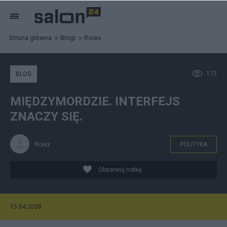
Strona główna
Blogi
Rolex
175
BLOG
MIĘDZYMORDZIE. INTERFEJS
ZNACZY SIĘ.
Rolex
POLITYKA
Obserwuj notkę
15.04.2008