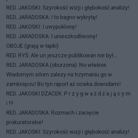
RED. JAKOSKI: Szyrokość wizji i głębokość analizy!
RED. JARADOSKA: I to bagno wykrytę!
RED. JAKOSKI: I uwypuklonę!
RED. JARADOSKA: I unieszkodliwonę!
OBOJE (grają w łapki)
RED. RYŚ: Ale un jeszcze publikowan nie był...
RED. JARADOSKA (oburzona): No właśnie.
Wiadomym siłom zalezy na trzymaniu go w
zamknięciu! Bo tyn raport aż ocieka dowodami!
RED. JAKOSKI DŻACEK: P r z y g w a ż d ż a j ą c y m
i !!!
RED. JARADOSKA: Rozmach i zacięcie
prokuratorskie!
RED. JAKOSKI: Szyrokość wizji i głębokość analizy!