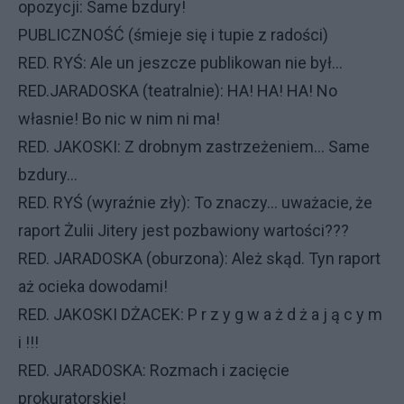
opozycji: Same bzdury!
PUBLICZNOŚĆ (śmieje się i tupie z radości)
RED. RYŚ: Ale un jeszcze publikowan nie był...
RED.JARADOSKA (teatralnie): HA! HA! HA! No
własnie! Bo nic w nim ni ma!
RED. JAKOSKI: Z drobnym zastrzeżeniem... Same
bzdury...
RED. RYŚ (wyraźnie zły): To znaczy... uważacie, że
raport Żulii Jitery jest pozbawiony wartości???
RED. JARADOSKA (oburzona): Ależ skąd. Tyn raport
aż ocieka dowodami!
RED. JAKOSKI DŻACEK: P r z y g w a ż d ż a j ą c y m
i !!!
RED. JARADOSKA: Rozmach i zacięcie
prokuratorskie!