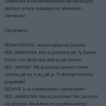
Dodatkowo w roli komentatorów dla uboższych
duchem, w loży zasiadają red. Miekielski i
Sierozoski!
Zaczynamy!
REDAKTOR RYŚ: Jesteś najlepsza, Dżanina!
RED JARADOSKA: Ależ to podobnie jak Ty, Romku
Rysiu! I my oboje tacy dobrzy, jak Dżacek...
RED. JAKOSKI: Tak, przyznaję, jestem równie
wybitny jak wy. A wy, jak ja. To dlatego możemy
pogadadać.
RED.RYŚ: A co z Miekielskim i Sierozoskim?
RED. JARADOSKA: Muszo poczekać. Nie zasłuzyli
się jeszcze. Ale dobrze im z pysków patrzy!