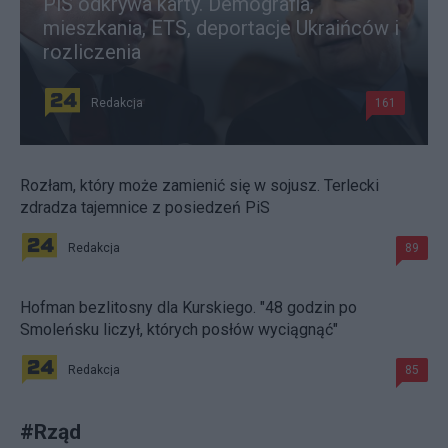
PiS odkrywa karty. Demografia,
mieszkania, ETS, deportacje Ukraińców i
rozliczenia
Redakcja
161
Rozłam, który może zamienić się w sojusz. Terlecki
zdradza tajemnice z posiedzeń PiS
Redakcja
89
Hofman bezlitosny dla Kurskiego. "48 godzin po
Smoleńsku liczył, których posłów wyciągnąć"
Redakcja
85
#
Rząd