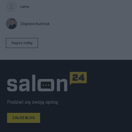
catrw
Zbigniew Kuźmiuk
Napisz notkę
Podziel się swoją opinią
ZAŁÓŻ BLOG