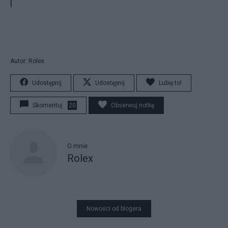
l
Autor: Rolex
Udostępnij
Udostępnij
Lubię to!
Skomentuj
20
Obserwuj notkę
O mnie
Rolex
Nowości od blogera