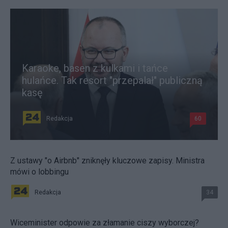
Karaoke, basen z kulkami i tańce
hulańce. Tak resort "przepalał" publiczną
kasę
Redakcja
60
Z ustawy "o Airbnb" zniknęły kluczowe zapisy. Ministra
mówi o lobbingu
Redakcja
34
Wiceminister odpowie za złamanie ciszy wyborczej?