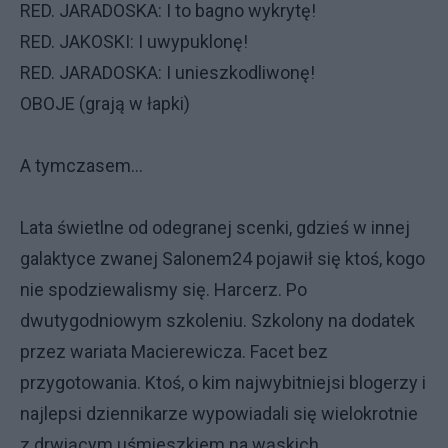
RED. JARADOSKA: I to bagno wykrytę!
RED. JAKOSKI: I uwypuklonę!
RED. JARADOSKA: I unieszkodliwonę!
OBOJE (grają w łapki)
A tymczasem...
Lata świetlne od odegranej scenki, gdzieś w innej
galaktyce zwanej Salonem24 pojawił się ktoś, kogo
nie spodziewalismy się. Harcerz. Po
dwutygodniowym szkoleniu. Szkolony na dodatek
przez wariata Macierewicza. Facet bez
przygotowania. Ktoś, o kim najwybitniejsi blogerzy i
najlepsi dziennikarze wypowiadali się wielokrotnie
z drwiącym uśmieszkiem na wąskich,