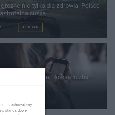
 groźne nie tylko dla zdrowia. Polsce
tastrofalna susza
a
EKOLOGIA
w pracy pod lupą. Rośnie liczba
ń
a
PRACA
ęp i przechowujemy
ory, standardowe