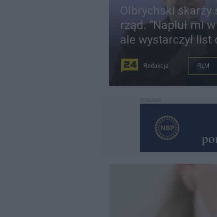
Olbrychski skarży 
rząd. "Napluł mi w
ale wystarczył list
Redakcja
FILM