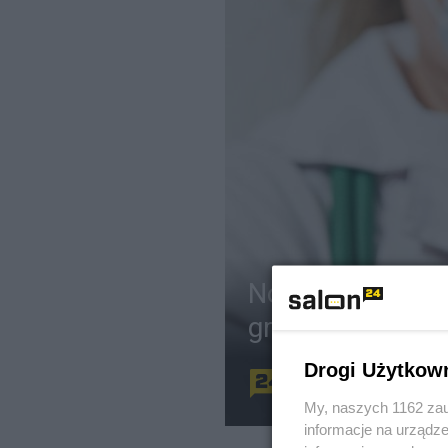
Nowa szczepio
grypie. Kiedy bę
Drogi Użytkow
Redakcja
Z
My, naszych 1162 zau
informacje na urządze