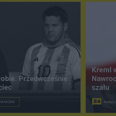
Kreml 
łobie. Przedwcześnie
Nawroc
ciec
szału
ŁKA NOŻNA
Redakcj