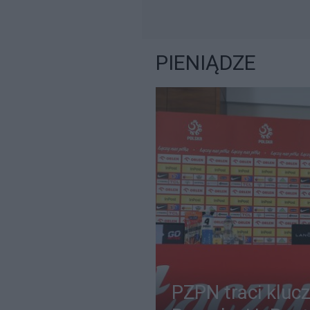
PIENIĄDZE
PZPN traci kluc