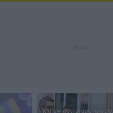
East News
Morawiecki proponuje 36