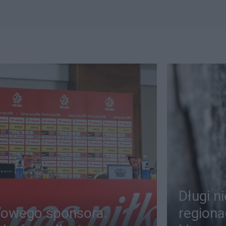
Długi n
zowego sponsora.
regiona