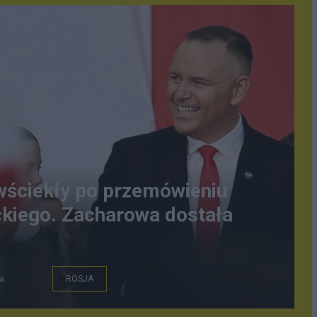
wściekły po przemówieniu
kiego. Zacharowa dostała
a
ROSJA