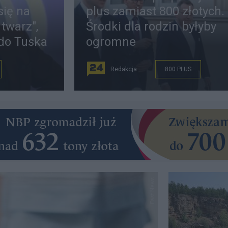
się na
plus zamiast 800 złotych.
 twarz",
Środki dla rodzin byłyby
 do Tuska
ogromne
Redakcja
800 PLUS
East News