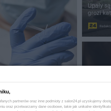
Upały są
grozi ka
Redakcj
nka mRNA przeciwko
Mobbing 
dzie w Europie?
zgłosze
niku,
DROWIE
Redakcj
fanych partnerów oraz inne podmioty z salon24.pl uzyskujemy dost
niu oraz przetwarzamy dane osobowe, takie jak unikalne identyfikat