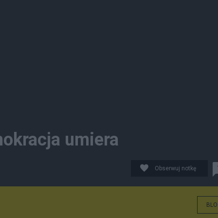
mokracja umiera
Obserwuj notkę
BLO