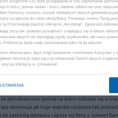
kiwający się nad ich głowami miecz damoklesowy najpew
przez urządzenie czy dane przeglądania w celu zapewniania sperson
ych treści, pomiar reklam i treści, badanie odbiorców oraz ulepszan
iaki na Youtube.
fani Partnerzy możemy używać dokładnych danych geolokalizacyjn
tykę urządzenia do celów identyfikacji. Ponieważ cenimy Twoją pry
z tych technologii poprzez kliknięcie „Akceptuję”. Zgoda jest dobro
awach politycznych (ja bym do tego też dorzucił kwe
ikając przycisk ustawień prywatności znajdujący się w lewym dolny
zę wykształcania się feudalizmu. Nie potrzebna nik
etwarzania danych nie wymagają zgody użytkownika, ale masz prawo 
ny brzuch i osłona w postaci silnego ramienia w trud
. Preferencje będą miały zastosowania tylko na tej witrynie.
ość osobista. A dziś? Czy troskliwe korporacje, kt
szymi informacjami, abyś mógł świadomie i komfortowo korzystać z
znie z mieszkaniem i przedszkolem dla dzieci, 
gółowe informacje dotyczące przetwarzania Twoich danych znajdzi
s
oraz po kliknięciu w „Ustawienia”.
zerena? Albo czy Amerykanin poddający się bez cie
ywodzi na myśl składającego hołd lenny wasala?
USTAWIENIA
III bajeczka, która właśnie rozsypuje się po zderzen
 że demokratyczne żywioły na dobre rozhulały się w kra
opa obserwuje jak kraje arabskie rozdziera fala protest
Libii zastrzelą dyktatora. Lepsze niż filmy z Johnem Ra