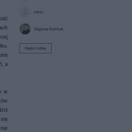
catrw
ność
ach
Zbigniew Kuźmiuk
cej
ko.
Napisz notkę
imi
, a
o w
yków
dziś
 się
 nie