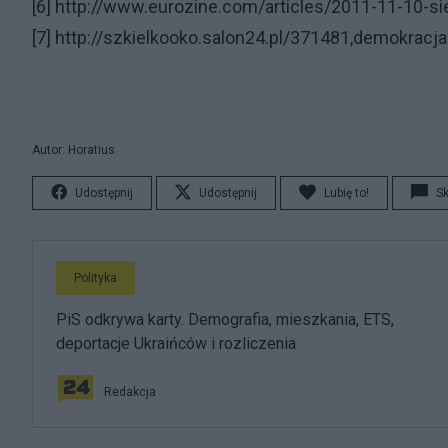
[6]
http://www.eurozine.com/articles/2011-11-10-si
[7]
http://szkielkooko.salon24.pl/371481,demokracja
Autor: Horatius
Udostępnij
Udostępnij
Lubię to!
S
Polityka
PiS odkrywa karty. Demografia, mieszkania, ETS,
deportacje Ukraińców i rozliczenia
Redakcja