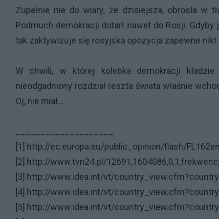
Zupełnie nie do wiary, że dzisiejsza, obrosła w
Podmuch demokracji dotarł nawet do Rosji. Gdyby
tak zaktywizuje się rosyjska opozycja zapewne nik
W chwili, w której kolebka demokracji kładzie
nieodgadniony rozdział reszta świata właśnie wchod
Oj, nie miał…
____________________
[1]
http://ec.europa.eu/public_opinion/flash/FL162e
[2]
http://www.tvn24.pl/12691,1604086,0,1,frekwen
[3]
http://www.idea.int/vt/country_view.cfm?countr
[4]
http://www.idea.int/vt/country_view.cfm?countr
[5]
http://www.idea.int/vt/country_view.cfm?countr