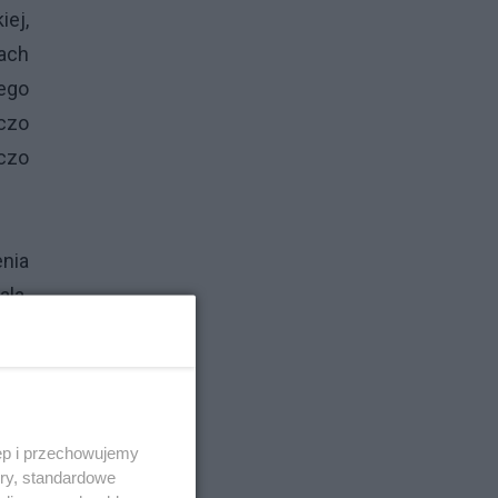
iej,
ach
ego
czo
oczo
enia
ala.
nego
edia
eli?
hcą
ęp i przechowujemy
źba
ory, standardowe