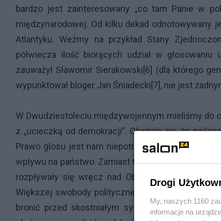
bardzo jest zainteresowany „co tam Panie w polity
międzynarodowej. Od kilku dekad odnotowywany je
Atlantyku. Weźmy na przykład Stany Zjednoczone[
półwiecza ilość biorących udział w głosowaniu
zauważył Sławomir Sierakowski[6] (dla którego gen
wypunktował bloger Jan Śniadecki[7], nie jest żadn
W Dwudziestoleciu międzywojennym mieliśmy do czy
z „ucieczką od demokracji”. Okazuje się, że najle
Prawo głosu jest nam niepotrzebne. W większości i
wpływu na państwo. Zamiast tego doceniamy bardzi
rozpływały się wręcz nad Oburzonymi, którzy wysz
Drogi Użytkow
Większej swobody politycznej? Niezależności? Pr
My, naszych 1160 zau
bronić przed skostniałym systemem politycznym
informacje na urządze