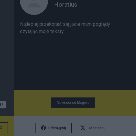
Horatius
Najlepiej przekonać się jakie mam poglądy
czytając moje teksty.
Nowości od blogera
13
G
Udostępnij
Udostępnij