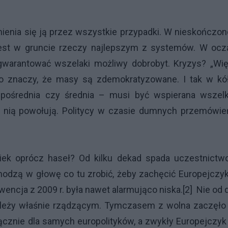
ienia się ją przez wszystkie przypadki. W nieskończo
 jest w gruncie rzeczy najlepszym z systemów. W ocz
warantować wszelaki możliwy dobrobyt. Kryzys? „Wię
 To znaczy, że masy są zdemokratyzowane. I tak w kół
 pośrednia czy średnia – musi być wspierana wszelk
 nią powołują. Politycy w czasie dumnych przemówień
iek oprócz haseł? Od kilku dekad spada uczestnictw
chodzą w głowę co tu zrobić, żeby zachęcić Europejcz
encja z 2009 r. była nawet alarmująco niska.[2] Nie od 
zależy właśnie rządzącym. Tymczasem z wolna zaczęło
łącznie dla samych europolityków, a zwykły Europejczyk