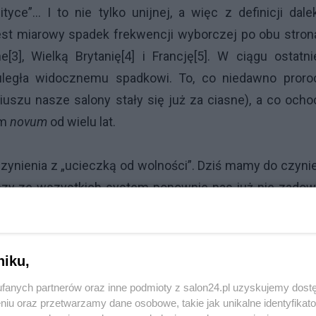
ce”… I to nie tylko unijnej, a więc z definicji dalek
st miarowy spadek frekwencji wyborczej po obu stron
3], Wielką Brytanię[4] i Francję[5]. W ciągu ostatni
 uległa widocznemu spadkowi. To, co niedawno proro
iuszu nasze salony stały się już za ciasne), a co och
ym
novum
od wielu lat.
nienia z „ucieczką od wolności”. Dziś mamy do czyni
pszy ze wszystkich system ponownie nas już nie zadow
 tak uważamy, że jest iluzoryczne i nie daje nam real
ej własną wygodę czy pełną lodówkę. Nie tak dawno m
li na ulice europejskich miast. Czego ci ludzie chci
niku,
awa do współdecydowania o losach wspólnoty, której c
fanych partnerów oraz inne podmioty z salon24.pl uzyskujemy dost
? Oburzonych z domu wyciągnęło nic innego jak gro
niu oraz przetwarzamy dane osobowe, takie jak unikalne identyfikat