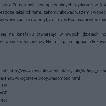
 tłuszcz Europa była sceną podobnych wydarzeń w XIX
 jeszcze jakiś rok temu zakomunikować wszem i wobec,
t by wówczas nie uwierzył, z samymi Rosjanami włącznie
 się na katafalku otwierając w swoich dziejach no
zi w wiek młodzieńczy. Nie miał pan racji, panie Fukuy
n.pdf
,
http://www.knsp.uksw.edu.pl/artykuly/deficyt_ac.p
cja-znow-w-ogonie-europy,wiadomosc.html
y=US
y=GB
y=FR