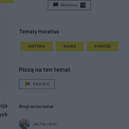
Skomentuj
13
Tematy Horatius
HISTORIA
NAUKA
PODRÓŻE
Piszą na ten temat
Rafał Woś
acja
Blogi na ten temat
ych
Jan Filip Libicki