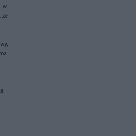
 w.
 że
.
wy,
ama.
df