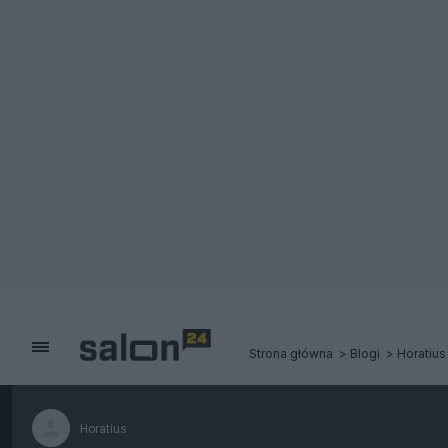
Strona główna
Blogi
Horatius
Horatius