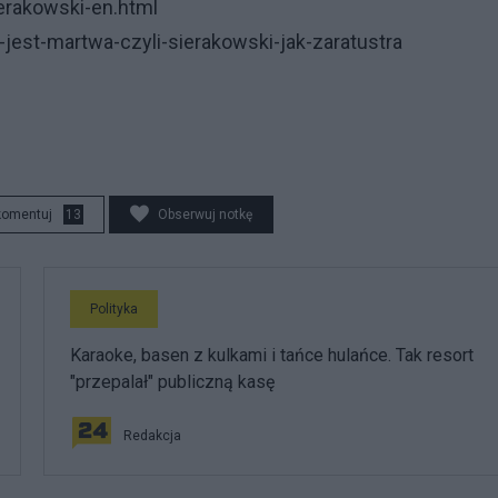
erakowski-en.html
-jest-martwa-czyli-sierakowski-jak-zaratustra
komentuj
13
Obserwuj notkę
Polityka
Karaoke, basen z kulkami i tańce hulańce. Tak resort
"przepalał" publiczną kasę
Redakcja