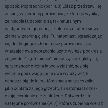
sposób. Poprzednio (por. 4, 8) Elifaz przedsta­wił tę
zasadę za pomocą porównania, z którego wynika,
że niedola i utra­pienie są tak naturalnym
następstwem grzechu, jak plon rezultatem siewu
ziarna w zaoraną glebę. Tu natomiast, ograniczając
się do dru­giego członu tegoż porównania i po­
wtarzając dwa poprzednio użyte wy­razy, podkreśla,
że „niedola” i „utra­pienie” nie rodzą się z gleby. Tę
sprzeczność można łatwo wyjaśnić, gdy się
weźmie pod uwagę, że te dwa wyrazy w 4, 8
odnoszą się do kary, która spada na grzesznika
jako odpła­ta za jego grzechy, tu natomiast ozna­
czają cierpienie nie zasłużone. Po­twierdza to
następne porównanie (w. 7), które uzupełnia wiersz