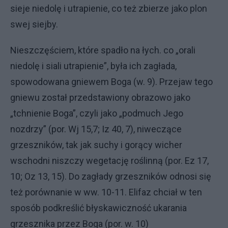
sieje niedolę i utrapienie, co też zbierze jako plon
swej siejby.
Nieszczęściem, które spadło na łych. co „orali
niedolę i siali utrapie­nie”, była ich zagłada,
spowodowana gniewem Boga (w. 9). Przejaw tego
gniewu został przedstawiony obrazo­wo jako
„tchnienie Boga”, czyli jako „podmuch Jego
nozdrzy” (por. Wj 15,7; Iz 40, 7), niweczące
grzeszników, tak jak suchy i gorący wicher
wschod­ni niszczy wegetację roślinną (por. Ez 17,
10; Oz 13, 15). Do zagłady grzeszników odnosi się
też porównanie w ww. 10-11. Elifaz chciał w ten
sposób podkreślić błyskawiczność uka­rania
grzesznika przez Boga (por. w. 10)