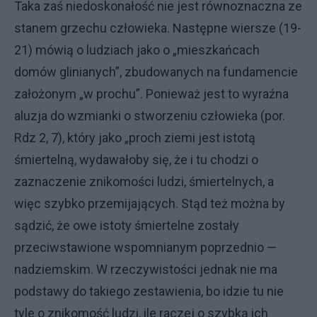
Taka zaś niedoskonałość nie jest rów­noznaczna ze
stanem grzechu człowie­ka. Następne wiersze (19-
21) mó­wią o ludziach jako o „mieszkańcach
domów glinianych”, zbudowanych na fundamencie
założonym „w prochu”. Ponieważ jest to wyraźna
aluzja do wzmianki o stworzeniu człowieka (por.
Rdz 2, 7), który jako „proch ziemi jest istotą
śmiertelną, wydawało­by się, że i tu chodzi o
zaznaczenie znikomości ludzi, śmiertelnych, a
więc szybko przemijających. Stąd też można by
sądzić, że owe istoty śmiertelne zostały
przeciwstawione wspomnia­nym poprzednio —
nadziemskim. W rzeczywistości jednak nie ma
podsta­wy do takiego zestawienia, bo idzie tu nie
tyle o znikomość ludzi, ile raczej o szybką ich