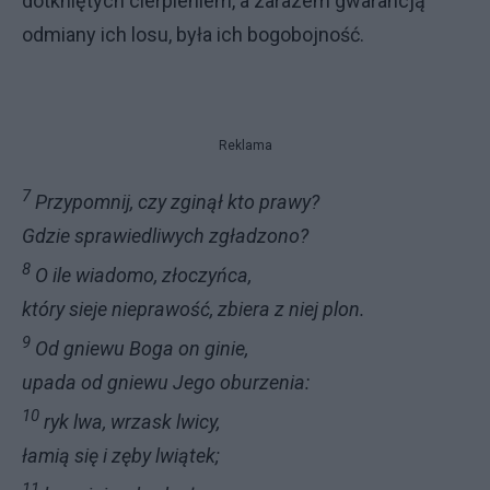
dotkniętych cierpie­niem, a zarazem gwarancją
odmiany ich losu, była ich bogobojność.
Reklama
7
Przypomnij, czy zginął kto prawy?
Gdzie sprawiedliwych zgładzono?
8
O ile wiadomo, złoczyńca,
który sieje nieprawość, zbiera z niej plon.
9
Od gniewu Boga on ginie,
upada od gniewu Jego oburzenia:
10
ryk lwa, wrzask lwicy,
łamią się i zęby lwiątek;
11