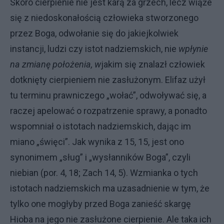
Skoro cierpienie nie jest karą za grzech, lecz wiąże
się z niedoskona­łością człowieka stworzonego
przez Boga, odwołanie się do jakiejkolwiek
instancji, ludzi czy istot nadziemskich, nie
wpłynie
na zmianę położenia, w
jakim się znalazł człowiek
dotknięty cierpieniem nie zasłużonym. Elifaz użył
tu terminu prawniczego „wołać”, odwoływać się, a
raczej apelować o rozpatrzenie sprawy, a ponadto
wspomniał o istotach nadziemskich, dając im
miano „święci”. Jak wynika z 15, 15, jest ono
synonimem „sług” i „wysłanników Boga”, czyli
niebian (por. 4, 18; Zach 14, 5). Wzmianka o tych
istotach nadziemskich ma uza­sadnienie w tym, że
tylko one mogły­by przed Boga zanieść skargę
Hioba na jego nie zasłużone cierpienie. Ale taka ich