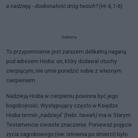
a nadzieją - doskonałość dróg twoich?
(Hi 4, 1-6)
Reklama
To przypom­nienie jest zarazem delikatną naganą
pod adresem Hioba: on, który dodawał otuchy
cierpiącym, nie umie poradzić sobie z własnym
cierpieniem.
Nadzieją Hioba w cierpieniu po­winna być jego
bogobojność. Wystę­pujący często w Księdze
Hioba termin „nadzieja” (hebr.
tiawah)
ma w Sta­rym
Testamencie swoiste znaczenie. Ponieważ pojęcie
życia zagrobowego (nie: istnienia po śmierci) było