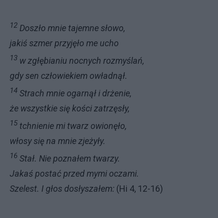
12
Doszło mnie tajemne słowo,
jakiś szmer przyjęło me ucho
13
w zgłębianiu nocnych rozmyślań,
gdy sen człowiekiem owładnął.
14
Strach mnie ogarnął i drżenie,
że wszystkie się kości zatrzęsły,
15
tchnienie mi twarz owionęło,
włosy się na mnie zjeżyły.
16
Stał. Nie poznałem twarzy.
Jakaś postać przed mymi oczami.
Szelest. I głos dosłyszałem:
(Hi 4, 12-16)