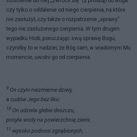
stosownie do niej „zwrócił się” (z prośbą) do Boga:
czy tylko o oddalenie od niego cierpienia, na które
nie zasłużył, czy także o rozpatrzenie „sprawy”
tego nie zasłużonego cierpienia. W tym drugim
wypadku Hiob, poruczając swą sprawę Bogu,
czyniłby to w na­dziei, że Bóg sam, w wiadomym Mu
momencie, uwolni go od cierpienia.
9
On czyni niezmierne dziwy,
a cudów Jego bez liku:
10
On udziela glebie deszczu,
posyła wody na powierzchnię ziemi,
11
wysoko podnosi zgnębionych,