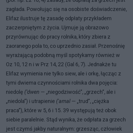
zagłada. Powołując się na osobiste doświadczenie,
Elifaz ilustruje tę zasadę odpłaty przykładem
zaczerpniętym z życia. Ujmuje ją obrazowo
przyrównując do pracy rol­nika, który zbiera z
zaoranego pola to, co uprzednio zasiał. Przenośnię
wyra­żającą podobną myśl spotykamy rów­nież w
Oz 10, 12 n i w Prz 14, 22 (Gal 6, 7). Jednakże tu
Elifaz wymienia nie tylko siew, ale i orkę, łącząc z
tymi dwiema czynnościami rolnika dwa po­jęcia:
niedolę
(’dwen
— „niegodziwość”, „grzech”, ale i
„niedola”) i utrapienie
('amal
— „trud”, „ciężka
praca”), które w 5, 6 i 15. 39 wystę­pują też obok
siebie paralelnie. Stąd wynika, że odpłata za grzech
jest czymś jakby naturalnym: grzesząc, człowiek