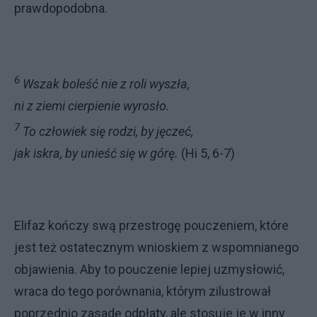
prawdopodobna.
6
Wszak boleść nie z roli wyszła,
ni z ziemi cierpienie wyrosło.
7
To człowiek się rodzi, by jęczeć,
jak iskra, by unieść się w górę.
(Hi 5, 6-7)
Elifaz kończy swą przestrogę pouczeniem, które
jest też ostatecz­nym wnioskiem z wspomnianego
obja­wienia. Aby to pouczenie lepiej uzmy­słowić,
wraca do tego porównania, którym zilustrował
poprzednio zasadę odpłaty, ale stosuje je w inny