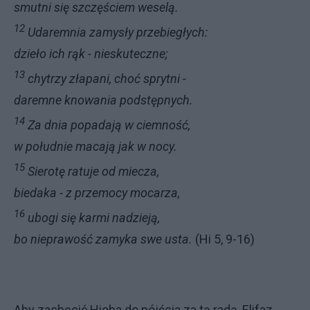
smutni się szczęściem weselą.
12
Udaremnia zamysły przebiegłych:
dzieło ich rąk - nieskuteczne;
13
chytrzy złapani, choć sprytni -
daremne knowania podstępnych.
14
Za dnia popadają w ciemność,
w południe macają jak w nocy.
15
Sierotę ratuje od miecza,
biedaka - z przemocy mocarza,
16
ubogi się karmi nadzieją,
bo nieprawość zamyka swe usta.
(Hi 5, 9-16)
Aby zachęcić Hioba do pój­ścia za tą radą, Elifaz