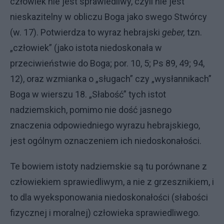
człowiek nie jest sprawiedliwy, czyli nie jest
nieskazi­telny w obliczu Boga jako swego Stwórcy
(w. 17). Potwierdza to wyraz hebrajski
geber,
tzn.
„czło­wiek” (jako istota niedoskonała w
przeciwieństwie do Boga; por. 10, 5; Ps 89, 49; 94,
12), oraz wzmianka o „sługach” czy „wysłannikach”
Boga w wierszu 18. „Słabość” tych istot
nadziemskich, pomimo nie dość jasne­go
znaczenia odpowiedniego wyrazu hebrajskiego,
jest ogól­nym oznaczeniem ich niedoskonałości.
Te bowiem isto­ty nadziemskie są tu porównane z
człowiekiem sprawiedliwym, a nie z grzesznikiem, i
to dla wyeksponowania niedoskonałości (słabości
fizycznej i moralnej) człowieka sprawiedliwego.