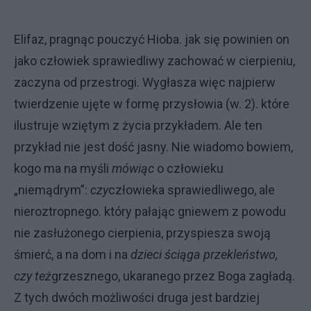
Elifaz, pragnąc pouczyć Hio­ba. jak się powinien on
jako człowiek sprawiedliwy zachować w cierpieniu,
zaczyna od przestrogi. Wygłasza więc najpierw
twierdzenie ujęte w formę przysłowia (w. 2). które
ilustruje wzię­tym z życia przykładem. Ale ten
przykład nie jest dość jasny. Nie wia­domo bowiem,
kogo ma na myśli
mó­wiąc
o człowieku
„niemądrym”:
czy
człowieka sprawiedliwego, ale
nieroz­tropnego. który pałając gniewem z po­wodu
nie zasłużonego cierpienia, przy­spiesza swoją
śmierć, a na dom i na
dzieci ściąga przekleństwo,
czy też
grzesznego, ukaranego przez Boga zagładą.
Z tych dwóch możliwości dru­ga jest bardziej