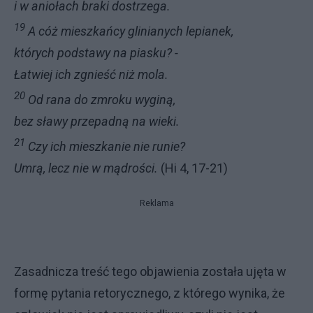
i w aniołach braki dostrzega.
19
A cóż mieszkańcy glinianych lepianek,
których podstawy na piasku? -
Łatwiej ich zgnieść niż mola.
20
Od rana do zmroku wyginą,
bez sławy przepadną na wieki.
21
Czy ich mieszkanie nie runie?
Umrą, lecz nie w mądrości.
(Hi 4, 17-21)
Reklama
Zasadni­cza treść tego objawienia została ujęta w
formę pytania retorycznego, z któ­rego wynika, że