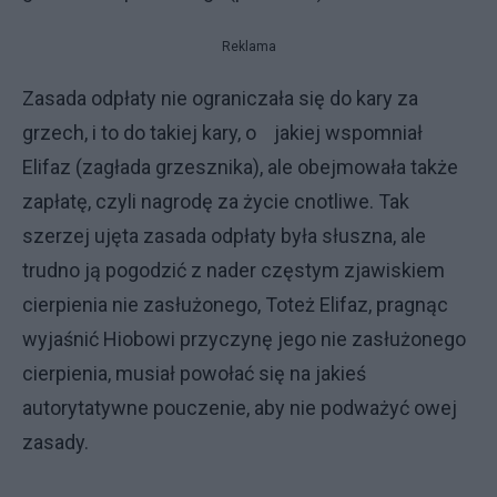
Reklama
Zasada odpłaty nie ograniczała się do kary za
grzech, i to do takiej kary, o jakiej wspomniał
Elifaz (zagłada grzesznika), ale obejmowała także
za­płatę, czyli nagrodę za życie cnotliwe. Tak
szerzej ujęta zasada odpłaty była słuszna, ale
trudno ją pogodzić z na­der częstym zjawiskiem
cierpienia nie zasłużonego, Toteż Elifaz, pragnąc
wyjaśnić Hiobowi przyczynę jego nie zasłużonego
cierpienia, musiał powo­łać się na jakieś
autorytatywne pou­czenie, aby nie podważyć owej
zasady.