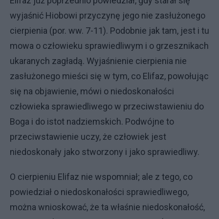
Elifaz już poprzednio powiedział, gdy starał się
wyjaśnić Hiobowi przyczynę jego nie zasłużo­nego
cierpienia (por. ww. 7-11). Po­dobnie jak tam, jest i tu
mowa o czło­wieku sprawiedliwym i o grzesznikach
ukaranych zagładą. Wyjaśnienie cier­pienia nie
zasłużonego mieści się w tym, co Elifaz, powołując
się na obja­wienie, mówi o niedoskonałości
człowieka sprawiedliwego w przeciwsta­wieniu do
Boga i do istot nadziem­skich. Podwójne to
przeciwstawienie uczy, że człowiek jest
niedoskonały jako stworzony i jako sprawiedliwy.
O cierpieniu Elifaz nie wspomniał; ale z tego, co
powiedział o niedoskonało­ści sprawiedliwego,
można wniosko­wać, że ta właśnie niedoskonałość,