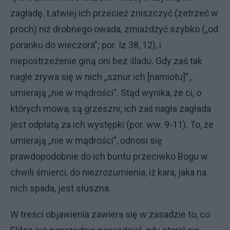
zagładę. Łatwiej ich przecież zniszczyć (zetrzeć w
proch) niż drobnego owada, zmiażdżyć szybko („od
poranku do wieczora”; por. Iz 38, 12), i
niepostrzeżenie giną oni bez śla­du. Gdy zaś tak
nagle zrywa się w nich „sznur ich [namiotu]”
,
umierają „nie w mądrości”. Stąd wynika, że ci, o
których mowa, są grzeszni; ich zaś nagła zagłada
jest odpłatą za ich wy­stępki (por. ww. 9-11). To, że
umie­rają „nie w mądrości”, odnosi się
prawdopodobnie do ich buntu prze­ciwko Bogu w
chwili śmierci, do nie­zrozumienia, iż kara, jaka na
nich spada, jest słuszna.
W treści objawienia zawiera się w zasadzie to, co