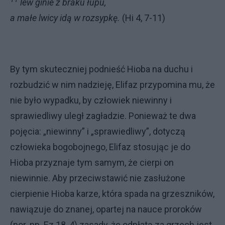
lew ginie z braku łupu,
a małe lwicy idą w rozsypkę.
(Hi 4, 7-11)
By tym skuteczniej podnieść Hio­ba na duchu i
rozbudzić w nim na­dzieję, Elifaz przypomina mu, że
nie było wypadku, by człowiek niewinny i
sprawiedliwy uległ zagładzie. Ponie­waż te dwa
pojęcia: „niewinny” i „sprawiedliwy”, dotyczą
człowieka bo­gobojnego, Elifaz stosując je do
Hioba przyznaje tym samym, że cierpi on
niewinnie. Aby przeciwstawić nie za­służone
cierpienie Hioba karze, która spada na grzeszników,
nawiązuje do znanej, opartej na nauce proroków
(por. np. Ez 18, 4) zasady, że odpłatą za grzech jest