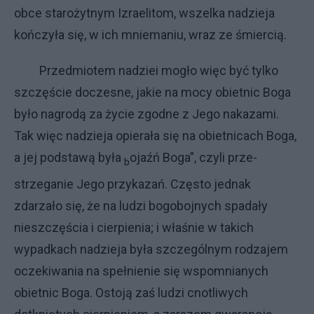
obce starożytnym Izraelitom, wszelka na­dzieja
kończyła się, w ich mniemaniu, wraz ze śmiercią.
Przedmiotem na­dziei mogło więc być tylko
szczęście doczesne, jakie na mocy obietnic Boga
było nagrodą za życie zgodne z Jego nakazami.
Tak więc nadzieja opiera­ła się na obietnicach Boga,
a jej pod­stawą była
ojaźń Boga”, czyli prze­
b
strzeganie Jego przykazań. Często jednak
zdarzało się, że na ludzi bogo­bojnych spadały
nieszczęścia i cier­pienia; i właśnie w takich
wypadkach nadzieja była szczególnym rodzajem
oczekiwania na spełnienie się wspom­nianych
obietnic Boga. Ostoją zaś lu­dzi cnotliwych