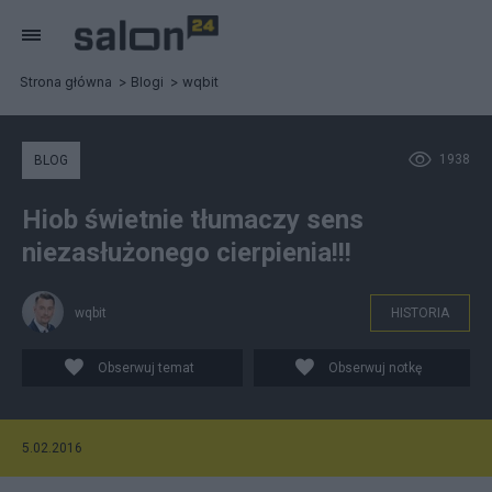
Strona główna
Blogi
wqbit
1938
BLOG
Hiob świetnie tłumaczy sens
niezasłużonego cierpienia!!!
wqbit
HISTORIA
Obserwuj temat
Obserwuj notkę
5.02.2016