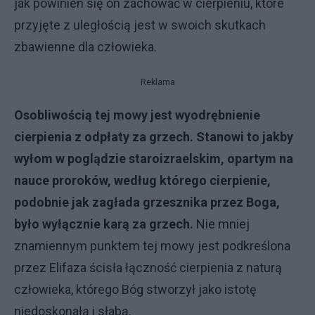
jak powinien się on zachować w cierpieniu, które
przyjęte z uległością jest w swoich skutkach
zbawienne dla człowieka.
Reklama
Osobliwością tej mowy jest wy­odrębnienie
cierpienia z odpłaty za grzech. Stanowi to jakby
wyłom w poglądzie staroizraelskim, opartym na
nauce proroków, według którego cier­pienie,
podobnie jak zagłada grzeszni­ka przez Boga,
było wyłącznie karą za grzech.
Nie mniej
znamiennym punk­tem tej mowy jest podkreślona
przez Elifaza ścisła łączność cierpienia z na­turą
człowieka, którego Bóg stworzył jako istotę
niedoskonałą i słabą.