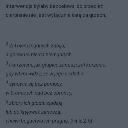
interwencja byłaby bezcelo­wa, bo przecież
cierpienie nie jest wy­łącznie karą za grzech.
2
Żal nierozsądnych zabija,
a gniew uśmierca niemądrych.
3
Patrzałem, jak głupiec zapuszczał korzenie,
gdy wtem widzę, że w jego siedzibie
4
synowie są bez pomocy,
w bramie ich sąd bez obrońcy,
5
zbiory ich głodni zjadają
lub do kryjówek zanoszą;
chciwi bogactwa ich pragną.
(Hi 5, 2-5)