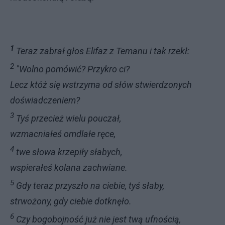
1
Teraz zabrał głos Elifaz z Temanu i tak rzekł:
2
"Wolno pomówić? Przykro ci?
Lecz któż się wstrzyma od słów stwierdzonych
doświadczeniem?
3
Tyś przecież wielu pouczał,
wzmacniałeś omdlałe ręce,
4
twe słowa krzepiły słabych,
wspierałeś kolana zachwiane.
5
Gdy teraz przyszło na ciebie, tyś słaby,
strwożony, gdy ciebie dotknęło.
6
Czy bogobojność już nie jest twą ufnością,