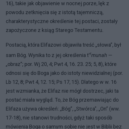
16), takie jak objawienie w nocnej porze, lęk z
powodu zetknięcia się z istotą tajemniczą,
charaktery­styczne określenie tej postaci, zostały
zapożyczone z ksiąg Starego Testa­mentu.
Postacią, która Elifazowi objawiła treść „słowa”, był
r
sam Bóg. Wynika to z jej określenia t'
munah
—
„obraz”; por. Wj 20, 4; Pwt 4, 16. 23. 25; 5, 8), które
odnosi się do Boga jako do isto­ty niewidzialnej (por.
Lb 12, 8; Pwt 4, 12. 15; Ps 17, 15). Dlatego w w. 16
jest wzmianka, że Elifaz nie mógł do­strzec, jaki ta
postać miała wygląd. To, że Bóg przemawiając do
Elifaza używa określeń: ,,Bóg”, „Stwórca", „On” (ww.
17-18), nie stanowi trud­ności, gdyż taki sposób
mówienia Bo­ga o samym sobie nie jest w Biblii bez