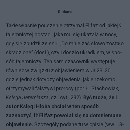
Reklama
Takie właśnie pouczenie otrzymał Elifaz od jakiejś
tajemniczej postaci, jaka mu się ukazała w nocy,
gdy się zbudził ze snu. „Do mnie zaś słowo zostało
skradzione” (dosł.), czyli doszło ukradkiem, w spo­
sób tajemniczy. Ten sam czasownik występuje
również w związku
z
obja­wieniem w Jr 23. 30,
gdzie jednak do­tyczy objawienia, jakie rzekomo
otrzymywali fałszywi prorocy (por. Ł. Sta­chowiak,
Księga Jeremiasza
, dz. .cyt., 282).
Być może, że i
autor Księgi Hioba chciał w ten sposób
zaznaczyć, iż Eli­faz powołał się na domniemane
obja­wienie.
Szczegóły podane tu w opisie (ww. 13-