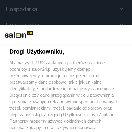
Gospodarka
Rozmaitości
Technologie
Drogi Użytkowniku,
Sport
My, naszych 1162 zaufanych partnerów oraz inne
podmioty z salon24.pl uzyskujemy dostęp i
Społeczeństwo
przechowujemy informacje na urządzeniu oraz
przetwarzamy dane osobowe, takie jak unikalne
Kultura
identyfikatory, standardowe informacje wysyłane przez
urządzenie czy dane przeglądania w celu zapewniania
spersonalizowanych reklam, wybór spersonalizowanych
treści, pomiar reklam i treści, badanie odbiorców oraz
ulepszanie usług. Za zgodą Użytkownika my i Zaufani
X
Facebook
Instagram
Youtube
Partnerzy możemy używać dokładnych danych
geolokalizacyjnych oraz aktywnie skanować