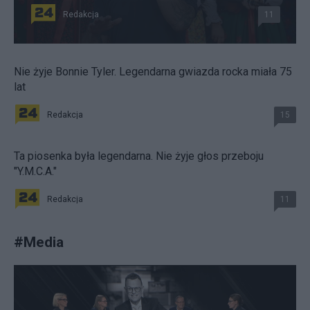
Redakcja
11
Nie żyje Bonnie Tyler. Legendarna gwiazda rocka miała 75
lat
Redakcja
15
Ta piosenka była legendarna. Nie żyje głos przeboju
"Y.M.C.A."
Redakcja
11
#
Media