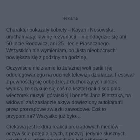
Reklama
Charakter pokazały kobiety – Kayah i Nosowska,
uruchamiając lawinę rezygnacji – nie odbędzie się ani
50-lecie Rodowicz, ani 25 –lecie Piasecznego.
Wszystkich nie wymieniam, bo „lista nieobecnych”
powiększa się z godziny na godzinę.
Oczywiście nie złamie to żelaznej woli partii i jej
oddelegowanego na odcinek telewizji działacza. Festiwal
z pewnością się odbędzie, z dochodzących plotek
wynika, że szykuje się coś na kształt gali disco polo,
wieczorek muzyki góralskiej i benefis Jana Pietrzaka, na
widowni zaś zasiądzie aktyw dowieziony autokarami
przez prorządowe związki zawodowe. Coś to
przypomina? Wszystko już było…
Ciekawa jest lektura reakcji prorządowych mediów –
oczywiście potępiających, z pozycji jedynie słusznych