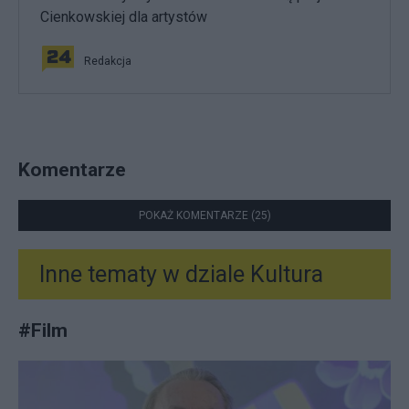
Cienkowskiej dla artystów
Redakcja
Komentarze
POKAŻ KOMENTARZE (25)
Inne tematy w dziale
Kultura
#
Film