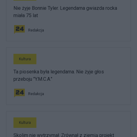
Nie żyje Bonnie Tyler. Legendarna gwiazda rocka
miała 75 lat
Redakcja
Kultura
Ta piosenka była legendarna. Nie żyje głos
przeboju "Y.M.C.A."
Redakcja
Kultura
Skolim nie wytrzymał. Zrównał z ziemią projekt