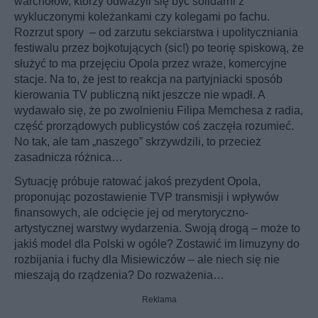
warchołów, którzy odważyli się być solidarni z
wykluczonymi koleżankami czy kolegami po fachu.
Rozrzut spory – od zarzutu sekciarstwa i upolityczniania
festiwalu przez bojkotujących (sic!) po teorię spiskową, że
służyć to ma przejęciu Opola przez wraże, komercyjne
stacje. Na to, że jest to reakcja na partyjniacki sposób
kierowania TV publiczną nikt jeszcze nie wpadł. A
wydawało się, że po zwolnieniu Filipa Memchesa z radia,
część prorządowych publicystów coś zaczęła rozumieć.
No tak, ale tam „naszego” skrzywdzili, to przecież
zasadnicza różnica…
Sytuację próbuje ratować jakoś prezydent Opola,
proponując pozostawienie TVP transmisji i wpływów
finansowych, ale odcięcie jej od merytoryczno-
artystycznej warstwy wydarzenia. Swoją drogą – może to
jakiś model dla Polski w ogóle? Zostawić im limuzyny do
rozbijania i fuchy dla Misiewiczów – ale niech się nie
mieszają do rządzenia? Do rozważenia…
Reklama