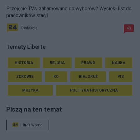
Przejęcie TVN zahamowane do wyborów? Wyciekł list do
pracowników stacji
Redakcja
40
Tematy Liberte
HISTORIA
RELIGIA
PRAWO
NAUKA
ZDROWIE
KO
BIAŁORUŚ
PIS
MUZYKA
POLITYKA HISTORYCZNA
Piszą na ten temat
Hirek Wrona