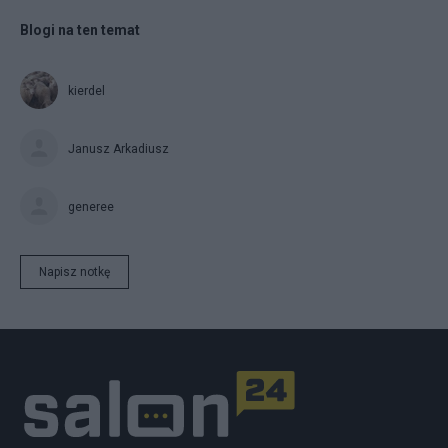
Blogi na ten temat
kierdel
Janusz Arkadiusz
generee
Napisz notkę