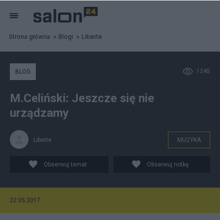
Strona główna
Blogi
Liberte
1245
BLOG
M.Celiński: Jeszcze się nie
urządzamy
Liberte
MUZYKA
Obserwuj temat
Obserwuj notkę
22.05.2017