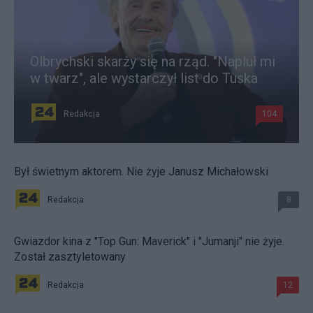
Olbrychski skarży się na rząd. "Napluł mi
w twarz", ale wystarczył list do Tuska
Redakcja
104
Był świetnym aktorem. Nie żyje Janusz Michałowski
Redakcja
8
Gwiazdor kina z "Top Gun: Maverick" i "Jumanji" nie żyje.
Został zasztyletowany
Redakcja
12