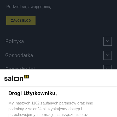
Podziel się swoją opinią
ZAŁÓŻ BLOG
Polityka
Gospodarka
Rozmaitości
Technologie
Drogi Użytkowniku,
Sport
My, naszych 1162 zaufanych partnerów oraz inne
podmioty z salon24.pl uzyskujemy dostęp i
Społeczeństwo
przechowujemy informacje na urządzeniu oraz