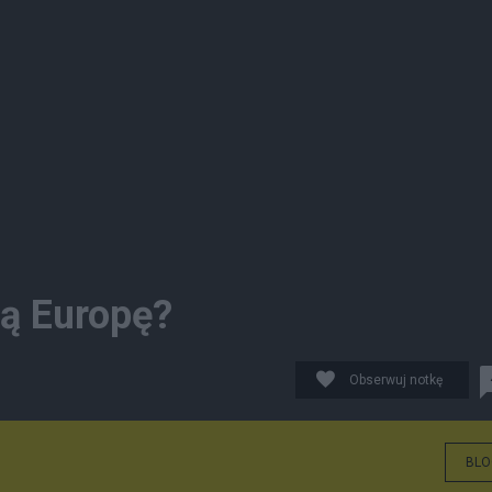
ją Europę?
Obserwuj notkę
BLO