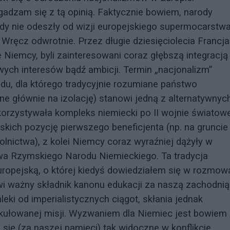
gadzam się z tą opinią. Faktycznie bowiem, narody
gdy nie odeszły od wizji europejskiego supermocarstwa
ęcz odwrotnie. Przez długie dziesięciolecia Francja 
Niemcy, byli zainteresowani coraz głębszą integracją
ych interesów bądź ambicji. Termin „nacjonalizm”
du, dla którego tradycyjnie rozumiane państwo
e głównie na izolację) stanowi jedną z alternatywnyc
orzystywała kompleks niemiecki po II wojnie światow
ich pozycję pierwszego beneficjenta (np. na gruncie
nictwa), z kolei Niemcy coraz wyraźniej dążyły w
wa Rzymskiego Narodu Niemieckiego. Ta tradycja
uropejską, o której kiedyś dowiedziałem się w rozmo
wi ważny składnik kanonu edukacji za naszą zachodnią
leki od imperialistycznych ciągot, skłania jednak
tykułowanej misji. Wyzwaniem dla Niemiec jest bowiem
się (za naszej pamięci) tak widoczne w konflikcie