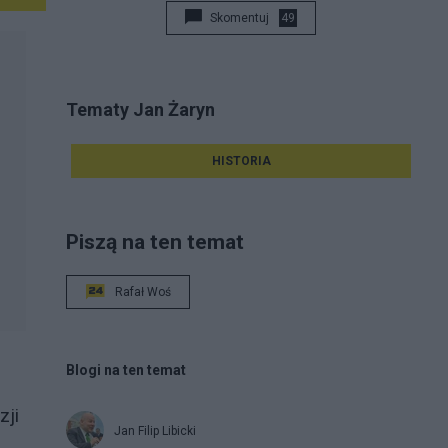
Skomentuj
49
Tematy Jan Żaryn
HISTORIA
Piszą na ten temat
Rafał Woś
Blogi na ten temat
zji
Jan Filip Libicki