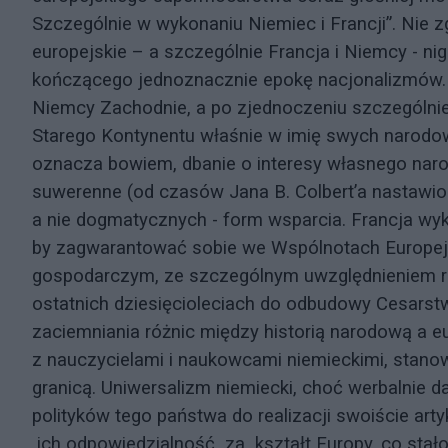
Szczególnie w wykonaniu Niemiec i Francji”. Nie z
europejskie – a szczególnie Francja i Niemcy - ni
kończącego jednoznacznie epokę nacjonalizmów. Wr
Niemcy Zachodnie, a po zjednoczeniu szczególnie 
Starego Kontynentu właśnie w imię swych narodow
oznacza bowiem, dbanie o interesy własnego naro
suwerenne (od czasów Jana B. Colbert’a nastawion
a nie dogmatycznych - form wsparcia. Francja wyk
by zagwarantować sobie we Wspólnotach Europejsk
gospodarczym, ze szczególnym uwzględnieniem rol
ostatnich dziesięcioleciach do odbudowy Cesarst
zaciemniania różnic między historią narodową a e
z nauczycielami i naukowcami niemieckimi, stano
granicą. Uniwersalizm niemiecki, choć werbalnie da
polityków tego państwa do realizacji swoiście ar
ich odpowiedzialność za kształt Europy, co stało 