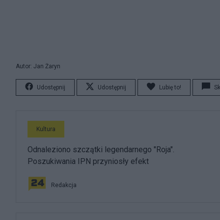
Autor: Jan Żaryn
Udostępnij
Udostępnij
Lubię to!
S
Kultura
Odnaleziono szczątki legendarnego "Roja".
Poszukiwania IPN przyniosły efekt
Redakcja