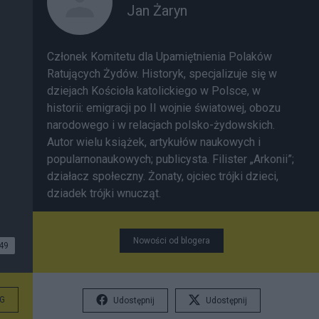
Jan Żaryn
Członek Komitetu dla Upamiętnienia Polaków
Ratujących Żydów. Historyk, specjalizuje się w
dziejach Kościoła katolickiego w Polsce, w
historii: emigracji po II wojnie światowej, obozu
narodowego i w relacjach polsko-żydowskich.
Autor wielu książek, artykułów naukowych i
popularnonaukowych; publicysta. Filister „Arkonii”;
działacz społeczny. Żonaty, ojciec trójki dzieci,
dziadek trójki wnucząt.
Nowości od blogera
49
G
Udostępnij
Udostępnij