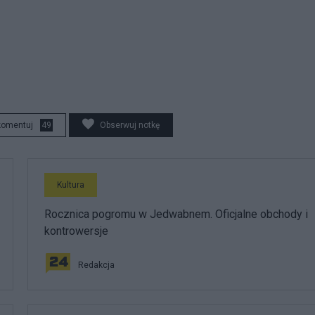
komentuj
49
Obserwuj notkę
Kultura
Rocznica pogromu w Jedwabnem. Oficjalne obchody i
kontrowersje
Redakcja