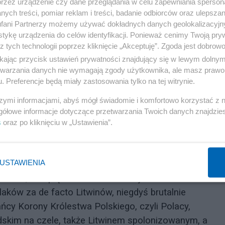
przez urządzenie czy dane przeglądania w celu zapewniania sperson
ych treści, pomiar reklam i treści, badanie odbiorców oraz ulepszan
fani Partnerzy możemy używać dokładnych danych geolokalizacyjn
tykę urządzenia do celów identyfikacji. Ponieważ cenimy Twoją pry
z tych technologii poprzez kliknięcie „Akceptuję”. Zgoda jest dobro
słabiać procesów zjednoczenia Europy, gdyż jest od l
ikając przycisk ustawień prywatności znajdujący się w lewym dolny
etwarzania danych nie wymagają zgody użytkownika, ale masz prawo 
Nie ma co rozdzierać szat, ani bać się sąsiadów, a
. Preferencje będą miały zastosowania tylko na tej witrynie.
narodowych racji. Jedynie wtedy bowiem będziemy w
szymi informacjami, abyś mógł świadomie i komfortowo korzystać z
np. od lat widoczne są, czy to w Niemczech – w sprawi
gółowe informacje dotyczące przetwarzania Twoich danych znajdzi
ywiście wyzwań w UE jest dużo wiecej!). Zarówno w
s
oraz po kliknięciu w „Ustawienia”.
zede wszystkim zdać sobie sprawę z fundamentalnych
zez strony celach. Zostańmy przez chwilę przy problem
USTAWIENIA
stwowi, czerpiąc wzorce z własnej historii okresu
aków za de facto Litwinów, niegdyś brutalnie
cy Korony Królestwa Polskiego, czyli Polacy,
udskim na czele, także Litwinem spolonizowanym, a