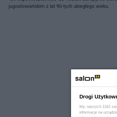
jugosłowiańskim z lat 90-tych ubiegłego wieku
Drogi Użytkow
My, naszych 1162 zau
informacje na urządze