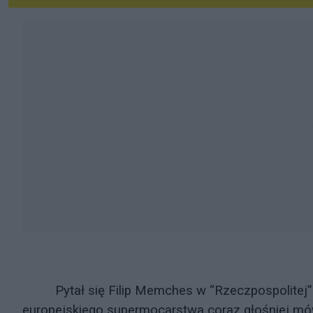
Pytał się Filip Memches w “Rzeczpospolitej” (O
europejskiego supermocarstwa coraz głośniej mów