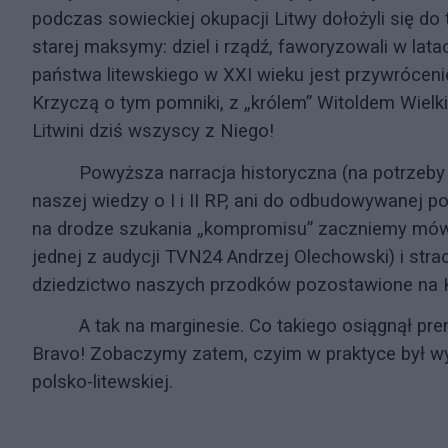
podczas sowieckiej okupacji Litwy dołożyli się do 
starej maksymy: dziel i rządź, faworyzowali w la
państwa litewskiego w XXI wieku jest przywróce
Krzyczą o tym pomniki, z „królem” Witoldem Wielkim
Litwini dziś wszyscy z Niego!
Powyższa narracja historyczna (na potrzeby f
naszej wiedzy o I i II RP, ani do odbudowywanej p
na drodze szukania „kompromisu” zaczniemy mówić
jednej z audycji TVN24 Andrzej Olechowski) i str
dziedzictwo naszych przodków pozostawione na 
A tak na marginesie. Co takiego osiągnął pr
Bravo! Zobaczymy zatem, czyim w praktyce był w
polsko-litewskiej.