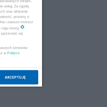
alizowanych reklam,
ie usług. Za zgodą
ych oraz aktywnie
watność, prosimy o
wolna i zawsze możesz
at
m rogu strony
.
sprzeciwić się
 naszych serwisów
e
esz w
Polityce
ie
AKCEPTUJĘ