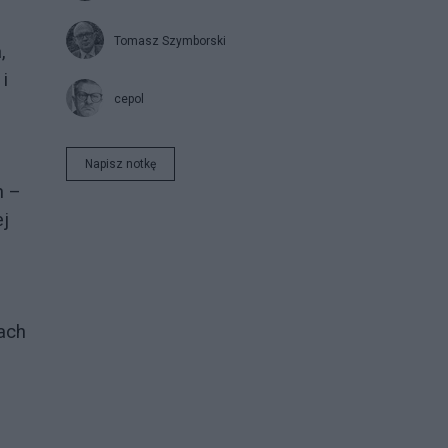
Tomasz Szymborski
,
i
cepol
Napisz notkę
h –
ej
wach