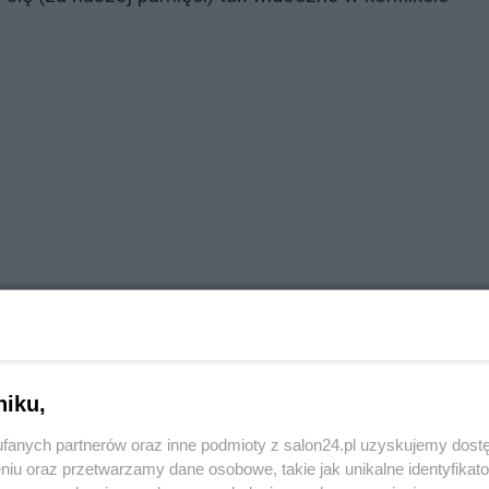
.
niku,
fanych partnerów oraz inne podmioty z salon24.pl uzyskujemy dost
niu oraz przetwarzamy dane osobowe, takie jak unikalne identyfikat