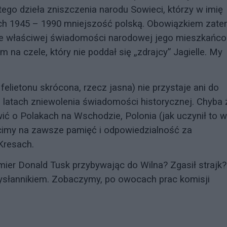
tego dzieła zniszczenia narodu Sowieci, którzy w imię
tach 1945 – 1990 mniejszość polską. Obowiązkiem zat
nie właściwej świadomości narodowej jego mieszkańc
 na czele, który nie poddał się „zdrajcy” Jagielle. My
elietonu skrócona, rzecz jasna) nie przystaje ani do
o latach zniewolenia świadomości historycznej. Chyba 
 o Polakach na Wschodzie, Polonia (jak uczynił to w
acimy na zawsze pamięć i odpowiedzialność za
Kresach.
emier Donald Tusk przybywając do Wilna? Zgasił strajk?
ysłannikiem. Zobaczymy, po owocach prac komisji