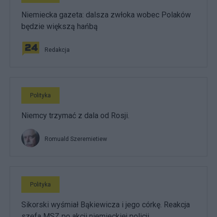
Niemiecka gazeta: dalsza zwłoka wobec Polaków
będzie większą hańbą
Redakcja
Polityka
Niemcy trzymać z dala od Rosji.
Romuald Szeremietiew
Polityka
Sikorski wyśmiał Bąkiewicza i jego córkę. Reakcja
szefa MSZ po akcji niemieckiej policji