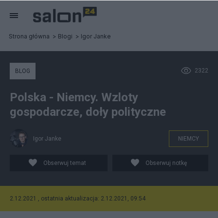
Strona główna
Blogi
Igor Janke
2322
BLOG
Polska - Niemcy. Wzloty
gospodarcze, doły polityczne
Igor Janke
NIEMCY
Obserwuj temat
Obserwuj notkę
2.12.2021 , ostatnia aktualizacja: 2.12.2021, 09:54