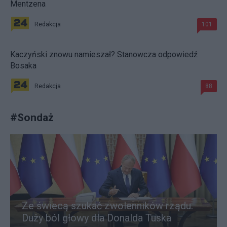
Mentzena
Redakcja
101
Kaczyński znowu namieszał? Stanowcza odpowiedź
Bosaka
Redakcja
88
#
Sondaż
Ze świecą szukać zwolenników rządu.
Duży ból głowy dla Donalda Tuska