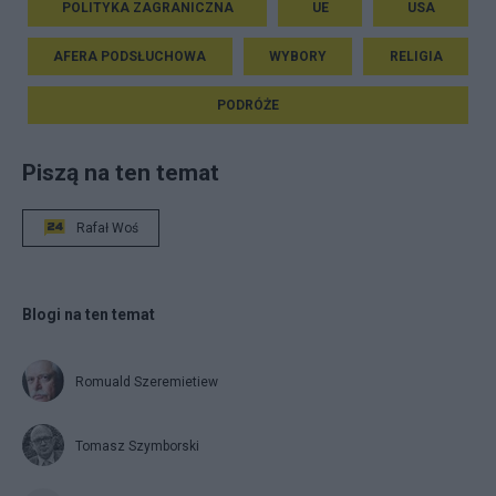
POLITYKA ZAGRANICZNA
UE
USA
AFERA PODSŁUCHOWA
WYBORY
RELIGIA
PODRÓŻE
Piszą na ten temat
Rafał Woś
Blogi na ten temat
Romuald Szeremietiew
Tomasz Szymborski