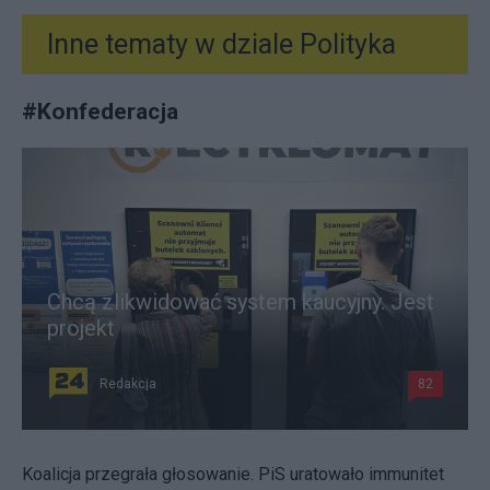
Inne tematy w dziale
Polityka
#
Konfederacja
Chcą zlikwidować system kaucyjny. Jest
projekt
Redakcja
82
Koalicja przegrała głosowanie. PiS uratowało immunitet