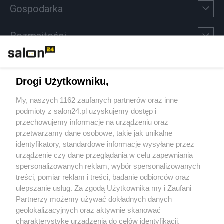
Gospodarka
Rozmaitości
Technologie
Drogi Użytkowniku,
Sport
My, naszych 1162 zaufanych partnerów oraz inne
podmioty z salon24.pl uzyskujemy dostęp i
Społeczeństwo
przechowujemy informacje na urządzeniu oraz
przetwarzamy dane osobowe, takie jak unikalne
Kultura
identyfikatory, standardowe informacje wysyłane przez
urządzenie czy dane przeglądania w celu zapewniania
spersonalizowanych reklam, wybór spersonalizowanych
treści, pomiar reklam i treści, badanie odbiorców oraz
ulepszanie usług. Za zgodą Użytkownika my i Zaufani
X
Facebook
Instagram
Youtube
Partnerzy możemy używać dokładnych danych
geolokalizacyjnych oraz aktywnie skanować
charakterystykę urządzenia do celów identyfikacji.