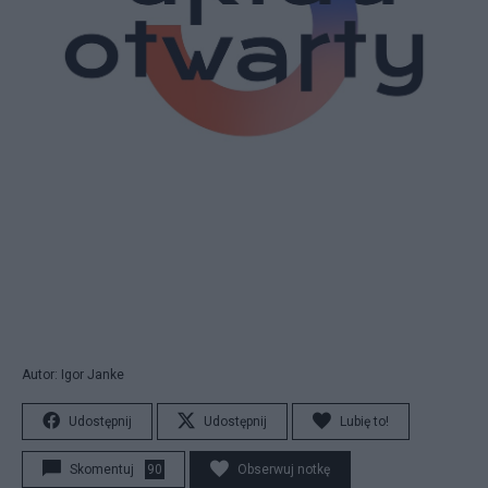
Autor: Igor Janke
Udostępnij
Udostępnij
Lubię to!
Skomentuj
90
Obserwuj notkę