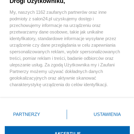
Drogi Użytkowniku,
Sport
My, naszych 1162 zaufanych partnerów oraz inne
podmioty z salon24.pl uzyskujemy dostęp i
Społeczeństwo
przechowujemy informacje na urządzeniu oraz
przetwarzamy dane osobowe, takie jak unikalne
Kultura
identyfikatory, standardowe informacje wysyłane przez
urządzenie czy dane przeglądania w celu zapewniania
spersonalizowanych reklam, wybór spersonalizowanych
treści, pomiar reklam i treści, badanie odbiorców oraz
ulepszanie usług. Za zgodą Użytkownika my i Zaufani
X
Facebook
Instagram
Youtube
Partnerzy możemy używać dokładnych danych
geolokalizacyjnych oraz aktywnie skanować
charakterystykę urządzenia do celów identyfikacji.
Web Content Media sp. z o. o. © 2022
Ponieważ cenimy Twoją prywatność, prosimy o zgodę na
korzystanie z tych technologii poprzez kliknięcie
„Akceptuję”. Zgoda jest dobrowolna i zawsze możesz ją
Pomoc
O nas
Praca
Reklama
Kontakt
zmienić/wycofać klikając przycisk ustawień prywatności
PARTNERZY
USTAWIENIA
znajdujący się w lewym dolnym rogu strony
. Niektóre
rodzaje przetwarzania danych nie wymagają zgody
użytkownika, ale masz prawo sprzeciwić się takiemu
AKCEPTUJĘ