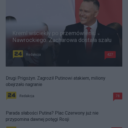
Kreml wściekły po przemówieniu
Nawrockiego. Zacharowa dostała szału
Redakcja
427
Drugi Prigożyn. Zagroził Putinowi atakiem, miliony
obejrzało nagranie
Redakcja
78
Parada słabości Putina? Plac Czerwony już nie
przypomina dawnej potęgi Rosji