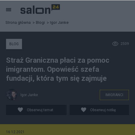
Strona główna
Blogi
Igor Janke
2509
BLOG
Straż Graniczna płaci za pomoc
imigrantom. Opowieść szefa
fundacji, która tym się zajmuje
Igor Janke
IMIGRANCI
Obserwuj temat
Obserwuj notkę
16.12.2021