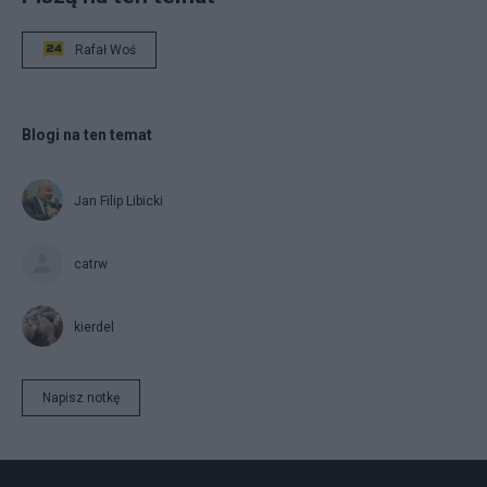
Rafał Woś
Blogi na ten temat
Jan Filip Libicki
catrw
kierdel
Napisz notkę