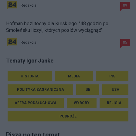
Redakcja
89
Hofman bezlitosny dla Kurskiego. "48 godzin po
Smoleńsku liczył, których posłów wyciągnąć"
Redakcja
85
Tematy Igor Janke
HISTORIA
MEDIA
PIS
POLITYKA ZAGRANICZNA
UE
USA
AFERA PODSŁUCHOWA
WYBORY
RELIGIA
PODRÓŻE
Piszą na ten temat