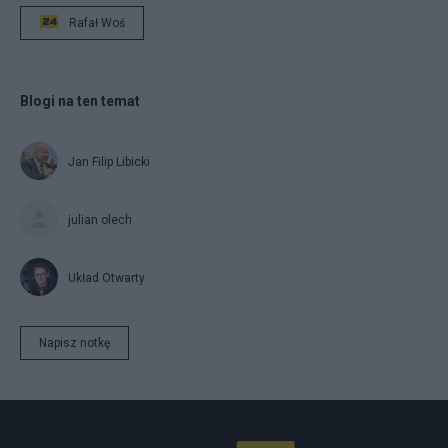
Rafał Woś
Blogi na ten temat
Jan Filip Libicki
julian olech
Układ Otwarty
Napisz notkę