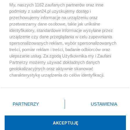
My, naszych 1162 zaufanych partnerów oraz inne
podmioty z salon24.pl uzyskujemy dostęp i
Społeczeństwo
przechowujemy informacje na urządzeniu oraz
przetwarzamy dane osobowe, takie jak unikalne
Kultura
identyfikatory, standardowe informacje wysyłane przez
urządzenie czy dane przeglądania w celu zapewniania
spersonalizowanych reklam, wybór spersonalizowanych
treści, pomiar reklam i treści, badanie odbiorców oraz
ulepszanie usług. Za zgodą Użytkownika my i Zaufani
X
Facebook
Instagram
Youtube
Partnerzy możemy używać dokładnych danych
geolokalizacyjnych oraz aktywnie skanować
charakterystykę urządzenia do celów identyfikacji.
Web Content Media sp. z o. o. © 2022
Ponieważ cenimy Twoją prywatność, prosimy o zgodę na
korzystanie z tych technologii poprzez kliknięcie
„Akceptuję”. Zgoda jest dobrowolna i zawsze możesz ją
Pomoc
O nas
Praca
Reklama
Kontakt
zmienić/wycofać klikając przycisk ustawień prywatności
PARTNERZY
USTAWIENIA
znajdujący się w lewym dolnym rogu strony
. Niektóre
rodzaje przetwarzania danych nie wymagają zgody
użytkownika, ale masz prawo sprzeciwić się takiemu
AKCEPTUJĘ
przetwarzaniu. Preferencje będą miały zastosowania tylko