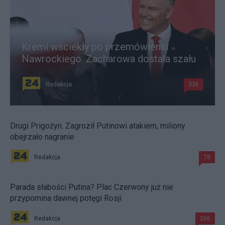
Kreml wściekły po przemówieniu
Nawrockiego. Zacharowa dostała szału
Redakcja
336
Drugi Prigożyn. Zagroził Putinowi atakiem, miliony
obejrzało nagranie
Redakcja
78
Parada słabości Putina? Plac Czerwony już nie
przypomina dawnej potęgi Rosji
Redakcja
206