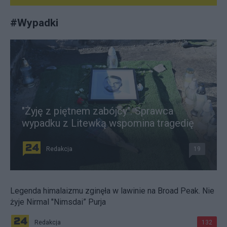
#
Wypadki
"Żyję z piętnem zabójcy". Sprawca
wypadku z Litewką wspomina tragedię
Redakcja
19
Legenda himalaizmu zginęła w lawinie na Broad Peak. Nie
żyje Nirmal "Nimsdai” Purja
Redakcja
132