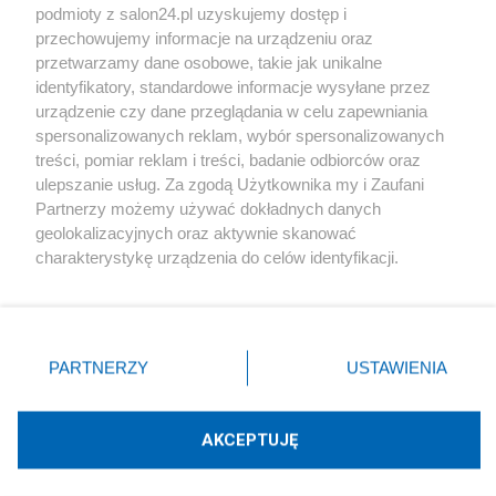
podmioty z salon24.pl uzyskujemy dostęp i
Społeczeństwo
przechowujemy informacje na urządzeniu oraz
przetwarzamy dane osobowe, takie jak unikalne
Kultura
identyfikatory, standardowe informacje wysyłane przez
urządzenie czy dane przeglądania w celu zapewniania
spersonalizowanych reklam, wybór spersonalizowanych
treści, pomiar reklam i treści, badanie odbiorców oraz
ulepszanie usług. Za zgodą Użytkownika my i Zaufani
X
Facebook
Instagram
Youtube
Partnerzy możemy używać dokładnych danych
geolokalizacyjnych oraz aktywnie skanować
charakterystykę urządzenia do celów identyfikacji.
Web Content Media sp. z o. o. © 2022
Ponieważ cenimy Twoją prywatność, prosimy o zgodę na
korzystanie z tych technologii poprzez kliknięcie
„Akceptuję”. Zgoda jest dobrowolna i zawsze możesz ją
Pomoc
O nas
Praca
Reklama
Kontakt
zmienić/wycofać klikając przycisk ustawień prywatności
PARTNERZY
USTAWIENIA
znajdujący się w lewym dolnym rogu strony
. Niektóre
rodzaje przetwarzania danych nie wymagają zgody
użytkownika, ale masz prawo sprzeciwić się takiemu
AKCEPTUJĘ
przetwarzaniu. Preferencje będą miały zastosowania tylko
Technologię dostarcza:
W3media.pl
na tej witrynie.