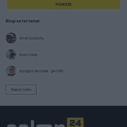
PODRÓŻE
Blogi na ten temat
Smok Eustachy
Beem.Deep
Grzegorz Wszołek - gw1990
Napisz notkę