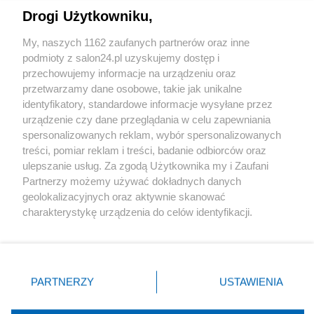
Drogi Użytkowniku,
Sport
My, naszych 1162 zaufanych partnerów oraz inne
podmioty z salon24.pl uzyskujemy dostęp i
Społeczeństwo
przechowujemy informacje na urządzeniu oraz
przetwarzamy dane osobowe, takie jak unikalne
Kultura
identyfikatory, standardowe informacje wysyłane przez
urządzenie czy dane przeglądania w celu zapewniania
spersonalizowanych reklam, wybór spersonalizowanych
treści, pomiar reklam i treści, badanie odbiorców oraz
ulepszanie usług. Za zgodą Użytkownika my i Zaufani
X
Facebook
Instagram
Youtube
Partnerzy możemy używać dokładnych danych
geolokalizacyjnych oraz aktywnie skanować
charakterystykę urządzenia do celów identyfikacji.
Web Content Media sp. z o. o. © 2022
Ponieważ cenimy Twoją prywatność, prosimy o zgodę na
korzystanie z tych technologii poprzez kliknięcie
„Akceptuję”. Zgoda jest dobrowolna i zawsze możesz ją
Pomoc
O nas
Praca
Reklama
Kontakt
zmienić/wycofać klikając przycisk ustawień prywatności
PARTNERZY
USTAWIENIA
znajdujący się w lewym dolnym rogu strony
. Niektóre
rodzaje przetwarzania danych nie wymagają zgody