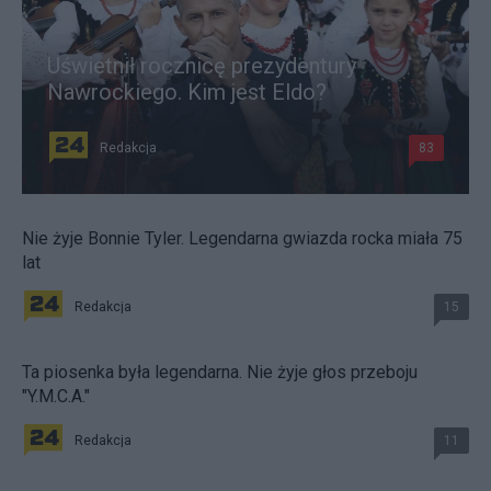
Uświetnił rocznicę prezydentury
Nawrockiego. Kim jest Eldo?
Redakcja
83
Nie żyje Bonnie Tyler. Legendarna gwiazda rocka miała 75
lat
Redakcja
15
Ta piosenka była legendarna. Nie żyje głos przeboju
"Y.M.C.A."
Redakcja
11