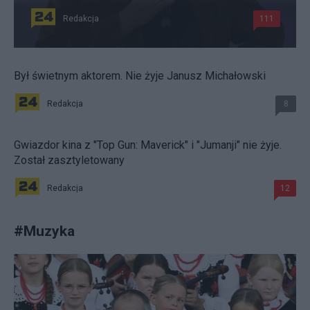
Redakcja
111
Był świetnym aktorem. Nie żyje Janusz Michałowski
Redakcja
8
Gwiazdor kina z "Top Gun: Maverick" i "Jumanji" nie żyje.
Został zasztyletowany
Redakcja
12
#
Muzyka