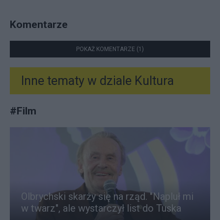
Komentarze
POKAŻ KOMENTARZE (1)
Inne tematy w dziale
Kultura
#
Film
Olbrychski skarży się na rząd. "Napluł mi
w twarz", ale wystarczył list do Tuska