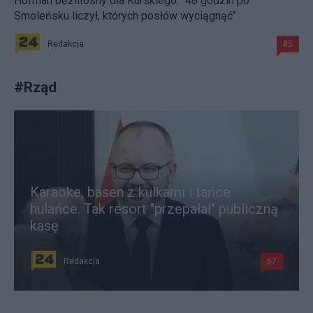
Hofman bezlitosny dla Kurskiego. "48 godzin po
Smoleńsku liczył, których posłów wyciągnąć"
Redakcja
85
#
Rząd
Karaoke, basen z kulkami i tańce
hulańce. Tak resort "przepalał" publiczną
kasę
Redakcja
67