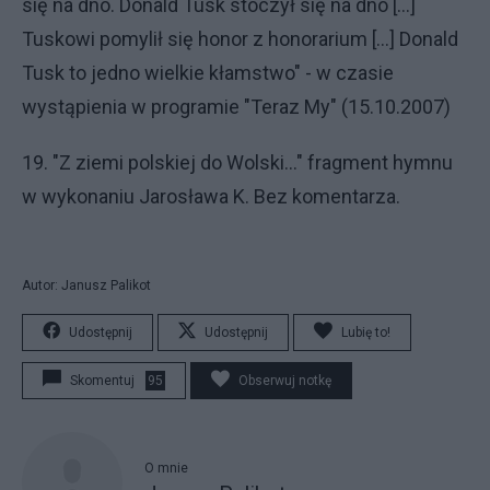
się na dno. Donald Tusk stoczył się na dno [...]
Tuskowi pomylił się honor z honorarium [...] Donald
Tusk to jedno wielkie kłamstwo" - w czasie
wystąpienia w programie "Teraz My" (15.10.2007)
19. "Z ziemi polskiej do Wolski..." fragment hymnu
w wykonaniu Jarosława K. Bez komentarza.
Autor: Janusz Palikot
Udostępnij
Udostępnij
Lubię to!
Skomentuj
95
Obserwuj notkę
O mnie