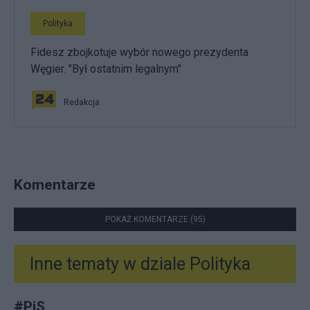
Polityka
Fidesz zbojkotuje wybór nowego prezydenta
Węgier. "Był ostatnim legalnym"
Redakcja
Komentarze
POKAŻ KOMENTARZE (95)
Inne tematy w dziale
Polityka
#
PiS