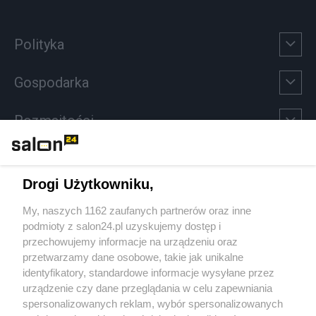
Polityka
Gospodarka
Rozmaitości
Technologie
Drogi Użytkowniku,
Sport
My, naszych 1162 zaufanych partnerów oraz inne
podmioty z salon24.pl uzyskujemy dostęp i
Społeczeństwo
przechowujemy informacje na urządzeniu oraz
przetwarzamy dane osobowe, takie jak unikalne
Kultura
identyfikatory, standardowe informacje wysyłane przez
urządzenie czy dane przeglądania w celu zapewniania
spersonalizowanych reklam, wybór spersonalizowanych