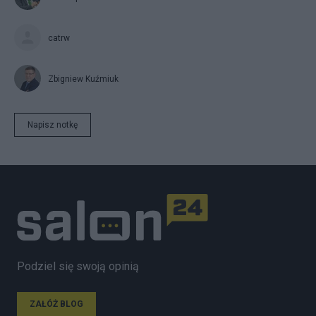
catrw
Zbigniew Kuźmiuk
Napisz notkę
Podziel się swoją opinią
ZAŁÓŻ BLOG