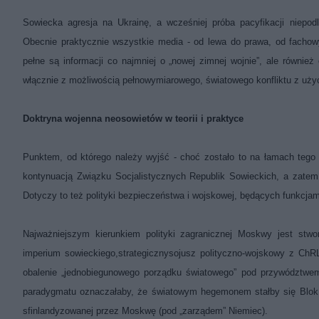
Sowiecka agresja na Ukrainę, a wcześniej próba pacyfikacji niepod
Obecnie praktycznie wszystkie media - od lewa do prawa, od fachowy
pełne są informacji co najmniej o „nowej zimnej wojnie”, ale równie
włącznie z możliwością pełnowymiarowego, światowego konfliktu z użyc
Doktryna wojenna neosowietów w teorii i praktyce
Punktem, od którego należy wyjść - choć zostało to na łamach tego b
kontynuacją Związku Socjalistycznych Republik Sowieckich, a zatem 
Dotyczy to też polityki bezpieczeństwa i wojskowej, będących funkcjami
Najważniejszym kierunkiem polityki zagranicznej Moskwy jest stwo
imperium sowieckiego,
strategiczny
sojusz polityczno-wojskowy z ChRL,
obalenie „jednobiegunowego porządku światowego” pod przywództwem
paradygmatu oznaczałaby, że światowym hegemonem stałby się Blok K
sfinlandyzowanej przez Moskwę (pod „zarządem” Niemiec).