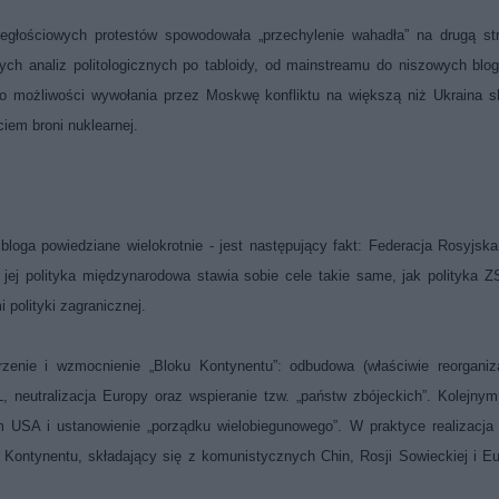
ległościowych protestów spowodowała „przechylenie wahadła” na drugą st
ch analiz politologicznych po tabloidy, od mainstreamu do niszowych blo
ż o możliwości wywołania przez Moskwę konfliktu na większą niż Ukraina s
iem broni nuklearnej.
loga powiedziane wielokrotnie - jest następujący fakt: Federacja Rosyjska
jej polityka międzynarodowa stawia sobie cele takie same, jak polityka 
 polityki zagranicznej.
rzenie i wzmocnienie „Bloku Kontynentu”: odbudowa (właściwie reorganiz
 neutralizacja Europy oraz wspieranie tzw. „państw zbójeckich”. Kolejnym
 USA i ustanowienie „porządku wielobiegunowego”. W praktyce realizacja
ontynentu, składający się z komunistycznych Chin, Rosji Sowieckiej i E