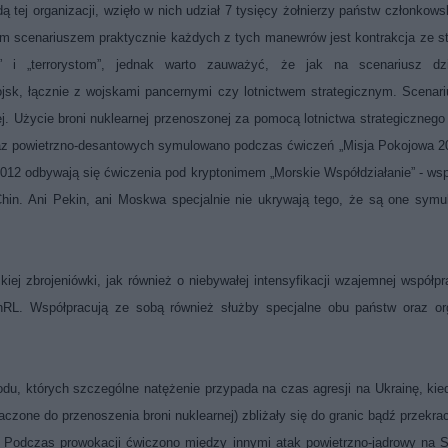
 tej organizacji, wzięło w nich udział 7 tysięcy żołnierzy państw członkows
ym scenariuszem praktycznie każdych z tych manewrów jest kontrakcja ze s
i „terrorystom”, jednak warto zauważyć, że jak na scenariusz dzi
ojsk, łącznie z wojskami pancernymi czy lotnictwem strategicznym. Scenar
ej. Użycie broni nuklearnej przenoszonej za pomocą lotnictwa strategicznego
oraz powietrzno-desantowych symulowano podczas ćwiczeń „Misja Pokojowa 2
012 odbywają się ćwiczenia pod kryptonimem „Morskie Współdziałanie” - ws
in. Ani Pekin, ani Moskwa specjalnie nie ukrywają tego, że są one symu
ej zbrojeniówki, jak również o niebywałej intensyfikacji wzajemnej współpr
hRL. Współpracują ze sobą również służby specjalne obu państw oraz or
du, których szczególne natężenie przypada na czas agresji na Ukrainę, kie
zone do przenoszenia broni nuklearnej) zbliżały się do granic bądź przekra
. Podczas prowokacji ćwiczono między innymi atak powietrzno-jądrowy na 