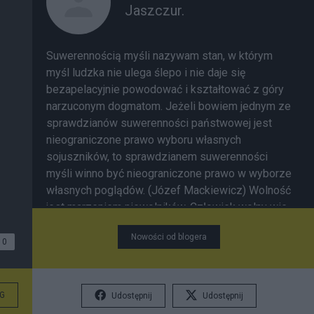
Jaszczur.
Suwerennością myśli nazywam stan, w którym
myśl ludzka nie ulega ślepo i nie daje się
bezapelacyjnie powodować i kształtować z góry
narzuconym dogmatom. Jeżeli bowiem jednym ze
sprawdzianów suwerenności państwowej jest
nieograniczone prawo wyboru własnych
sojuszników, to sprawdzianem suwerenności
myśli winno być nieograniczone prawo w wyborze
własnych poglądów. (Józef Mackiewicz) Wolność
jest marzeniem niewolników. Człowiek wolny wie,
że potrzebuje kryjówki, ochrony i pomocy.
Nowości od blogera
(Nicolas Gomez Davila) Złodziej żegnający się
0
przed kradzieżą oburza purytanina.Ja rozpoznaję
w nim brata. (Nicolas Gomez Davila) Optymizm
jest tchórzostwem. (Oswald Spengler) Człowiek
G
Udostępnij
Udostępnij
jest zwierzęciem: czasem lepszym, a przeważnie