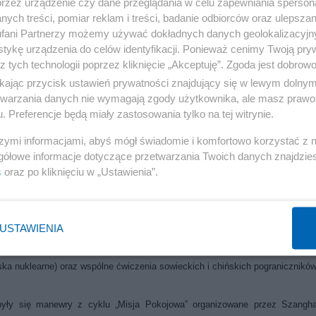
przez urządzenie czy dane przeglądania w celu zapewniania sperson
ych treści, pomiar reklam i treści, badanie odbiorców oraz ulepszan
fani Partnerzy możemy używać dokładnych danych geolokalizacyjn
ieckiego establishmentu - od Żyrinowskiego, poprzez Dugina, a skończyws
tykę urządzenia do celów identyfikacji. Ponieważ cenimy Twoją pry
inie - grożące użyciem siły wobec „wragow Rossii”, w tym użyciem b
z tych technologii poprzez kliknięcie „Akceptuję”. Zgoda jest dobro
ikając przycisk ustawień prywatności znajdujący się w lewym dolny
etwarzania danych nie wymagają zgody użytkownika, ale masz prawo 
. Preferencje będą miały zastosowania tylko na tej witrynie.
 swoją skalą ćwiczenia Sił Zbrojnych FR oraz państw sojuszniczych i sateli
echem w mediach odbiły się ćwiczenia „Zapad 2009” (odbywające się cyklicz
szymi informacjami, abyś mógł świadomie i komfortowo korzystać z
derzeniem lądowym na Polskę i desantem morskim. Kolejnym przykłade
gółowe informacje dotyczące przetwarzania Twoich danych znajdzi
s
oraz po kliknięciu w „Ustawienia”.
go roku praktycznie na całym obszarze Dalekiego Wschodu - na Kurylac
ne w ćwiczeniach były praktycznie wszystkie związki taktyczne dwóch ok
W ćwiczeniach tych uczestniczyli - obok żołnierzy sowieckich - również „go
USTAWIENIA
ażniejsi sojusznicy Moskwy. Według analityków Ośrodka Studiów Wschodnic
jednoczone. Niemalże jednocześnie odbywały się ćwiczenia wojskowe w obw
ka nuklearne) oraz wspólne ćwiczenia sowieckich i chińskich pograniczników
były się manewry z cyklu „Misja Pokojowa” organizowane przez Szangha