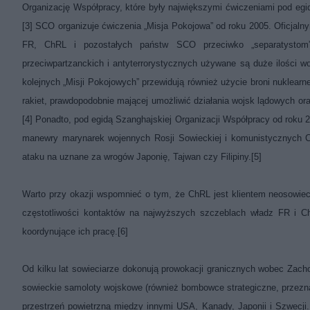
Organizację Współpracy, które były największymi ćwiczeniami pod egidą
[3]
SCO organizuje ćwiczenia „Misja Pokojowa” od roku 2005. Oficjaln
FR, ChRL i pozostałych państw SCO przeciwko „separatystom” 
przeciwpartzanckich i antyterrorystycznych używane są duże ilości w
kolejnych „Misji Pokojowych” przewidują również użycie broni nuklearn
rakiet, prawdopodobnie mającej umożliwić działania wojsk lądowych 
[4]
Ponadto, pod egidą Szanghajskiej Organizacji Współpracy od roku 2
manewry marynarek wojennych Rosji Sowieckiej i komunistycznych Ch
ataku na uznane za wrogów Japonię, Tajwan czy Filipiny.
[5]
Warto przy okazji wspomnieć o tym, że ChRL jest klientem neosowiecki
częstotliwości kontaktów na najwyższych szczeblach władz FR i C
koordynujące ich pracę.
[6]
Od kilku lat sowieciarze dokonują prowokacji granicznych wobec Zacho
sowieckie samoloty wojskowe (również bombowce strategiczne, przeznac
przestrzeń powietrzną między innymi USA, Kanady, Japonii i Szwecji