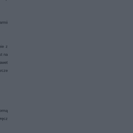
armii
ie z
st na
nawet
arcze
formą
wręcz