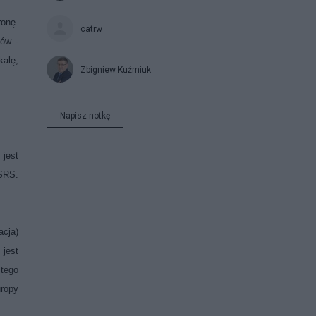
ronę.
catrw
gów -
kalę,
Zbigniew Kuźmiuk
Napisz notkę
 jest
ZSRS.
acja)
 jest
 tego
uropy