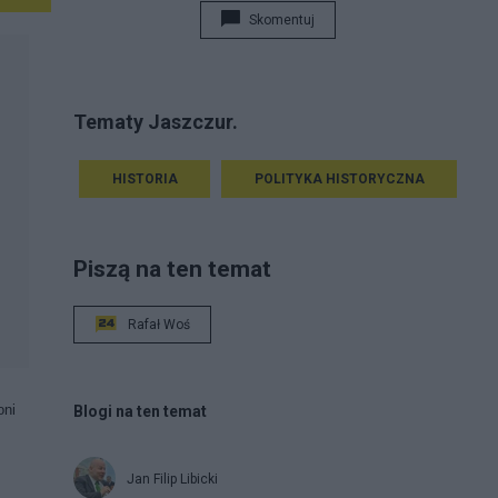
gorszym od czworonogów. (Anton Sandor LaVey)
Skomentuj
Tematy Jaszczur.
HISTORIA
POLITYKA HISTORYCZNA
Piszą na ten temat
Rafał Woś
oni
Blogi na ten temat
Jan Filip Libicki