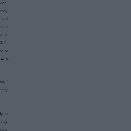
kich.
trony
ałań
iusze
 oraz
007”.
pólne
lacją
acy i
gany
dy to
czały
Stany