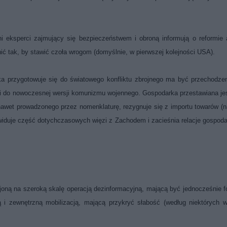
i eksperci zajmujący się bezpieczeństwem i obroną informują o reformie 
nić tak, by stawić czoła wrogom (domyślnie, w pierwszej kolejności USA).
przygotowuje się do światowego konfliktu zbrojnego ma być przechodzen
cji do nowoczesnej wersji komunizmu wojennego. Gospodarka przestawiana je
 nawet prowadzonego przez nomenklaturę, rezygnuje się z importu towarów (
iduje część dotychczasowych więzi z Zachodem i zacieśnia relacje gospod
oną na szeroką skalę operacją dezinformacyjną, mającą być jednocześnie 
 i zewnętrzną mobilizacją, mającą przykryć słabość (według niektórych 