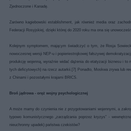
Zjednoczone i Kanadę.
Zarówno kagiebowski establishment, jak również media oraz zachodn
Federacji Rosyjskiej, dzięki której do 2020 roku ma ona się unowocześ
Kolejnym symptomem, mającym świadczyć o tym, że Rosja Sowiecka 
nowoczesnej wersji NEP-u i popieriestrojkowej fałszywej demokratyza
produkcję wojenną, wyraźnie widać dążenia do etatyzacji biznesu i to
tych deficytowych) na rzecz autarkii.
[7]
Ponadto, Moskwa zrywa lub rew
z Chinami i pozostałymi krajami BRICS.
Broń jądrowa - oręż wojny psychologicznej
A może mamy do czynienia nie z przygotowaniami wojennymi, a zakroj
typowo komunistycznego „zarządzania poprzez kryzys” - wewnętrzną
nieuchronny upadek) państwa czekistów?