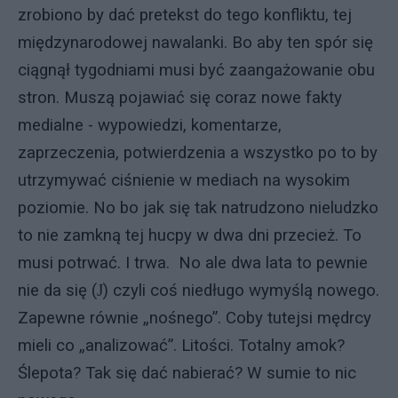
zrobiono by dać pretekst do tego konfliktu, tej
międzynarodowej nawalanki. Bo aby ten spór się
ciągnął tygodniami musi być zaangażowanie obu
stron. Muszą pojawiać się coraz nowe fakty
medialne - wypowiedzi, komentarze,
zaprzeczenia, potwierdzenia a wszystko po to by
utrzymywać ciśnienie w mediach na wysokim
poziomie. No bo jak się tak natrudzono nieludzko
to nie zamkną tej hucpy w dwa dni przecież. To
musi potrwać. I trwa. No ale dwa lata to pewnie
nie da się (
J
) czyli coś niedługo wymyślą nowego.
Zapewne równie „nośnego”. Coby tutejsi mędrcy
mieli co „analizować”. Litości. Totalny amok?
Ślepota? Tak się dać nabierać? W sumie to nic