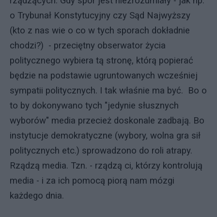
rządzących. Gdy spór jest niezrozumiały - jak np.
o Trybunał Konstytucyjny czy Sąd Najwyższy
(kto z nas wie o co w tych sporach dokładnie
chodzi?) - przeciętny obserwator życia
politycznego wybiera tą stronę, którą popierać
będzie na podstawie ugruntowanych wcześniej
sympatii politycznych. I tak właśnie ma być. Bo o
to by dokonywano tych "jedynie słusznych
wyborów" media przecież doskonale zadbają. Bo
instytucje demokratyczne (wybory, wolna gra sił
politycznych etc.) sprowadzono do roli atrapy.
Rządzą media. Tzn. - rządzą ci, którzy kontrolują
media - i za ich pomocą piorą nam mózgi
każdego dnia.