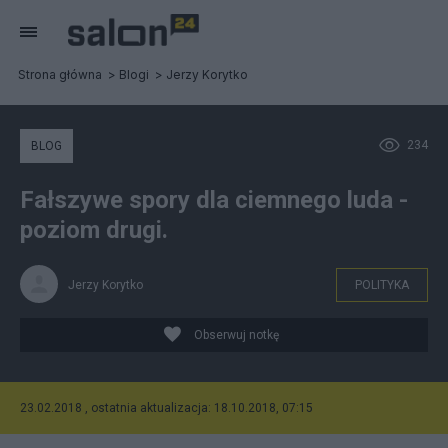
Strona główna
Blogi
Jerzy Korytko
234
BLOG
Fałszywe spory dla ciemnego luda -
poziom drugi.
Jerzy Korytko
POLITYKA
Obserwuj notkę
23.02.2018 , ostatnia aktualizacja: 18.10.2018, 07:15