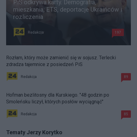
PiS odkrywa karty. Demografia,
mieszkania, ETS, deportacje Ukraińców i
rozliczenia
Redakcja
197
Rozłam, który może zamienić się w sojusz. Terlecki
zdradza tajemnice z posiedzeń PiS
Redakcja
89
Hofman bezlitosny dla Kurskiego. "48 godzin po
Smoleńsku liczył, których posłów wyciągnąć"
Redakcja
85
Tematy Jerzy Korytko