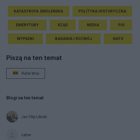
KATASTROFA SMOLEŃSKA
POLITYKA HISTORYCZNA
EMERYTURY
RZĄD
MEDIA
PIS
WYPADKI
BADANIA I ROZWÓJ
NATO
Piszą na ten temat
Rafał Woś
Blogi na ten temat
Jan Filip Libicki
catrw