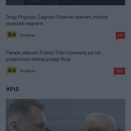
Drugi Prigożyn. Zagroził Putinowi atakiem, miliony
obejrzało nagranie
Redakcja
78
Parada słabości Putina? Plac Czerwony już nie
przypomina dawnej potęgi Rosji
Redakcja
206
#
PiS