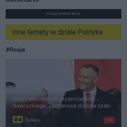
POKAŻ KOMENTARZE
Inne tematy w dziale
Polityka
#
Rosja
Kreml wściekły po przemówieniu
Nawrockiego. Zacharowa dostała szału
Redakcja
296