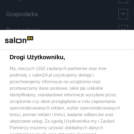
Gospodarka
Rozmaitości
Technologie
Drogi Użytkowniku,
Sport
My, naszych 1162 zaufanych partnerów oraz inne
podmioty z salon24.pl uzyskujemy dostęp i
Społeczeństwo
przechowujemy informacje na urządzeniu oraz
przetwarzamy dane osobowe, takie jak unikalne
Kultura
identyfikatory, standardowe informacje wysyłane przez
urządzenie czy dane przeglądania w celu zapewniania
spersonalizowanych reklam, wybór spersonalizowanych
treści, pomiar reklam i treści, badanie odbiorców oraz
ulepszanie usług. Za zgodą Użytkownika my i Zaufani
X
Facebook
Instagram
Youtube
Partnerzy możemy używać dokładnych danych