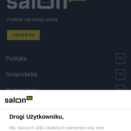
Podziel się swoją opinią
ZAŁÓŻ BLOG
Polityka
Gospodarka
Rozmaitości
Technologie
Drogi Użytkowniku,
Sport
My, naszych 1162 zaufanych partnerów oraz inne