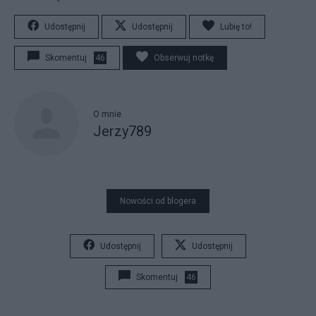
Udostępnij
Udostępnij
Lubię to!
Skomentuj
46
Obserwuj notkę
O mnie
Jerzy789
Nowości od blogera
Udostępnij
Udostępnij
Skomentuj
46