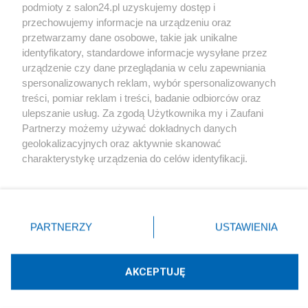
podmioty z salon24.pl uzyskujemy dostęp i
Społeczeństwo
przechowujemy informacje na urządzeniu oraz
przetwarzamy dane osobowe, takie jak unikalne
Kultura
identyfikatory, standardowe informacje wysyłane przez
urządzenie czy dane przeglądania w celu zapewniania
spersonalizowanych reklam, wybór spersonalizowanych
treści, pomiar reklam i treści, badanie odbiorców oraz
ulepszanie usług. Za zgodą Użytkownika my i Zaufani
X
Facebook
Instagram
Youtube
Partnerzy możemy używać dokładnych danych
geolokalizacyjnych oraz aktywnie skanować
charakterystykę urządzenia do celów identyfikacji.
Web Content Media sp. z o. o. © 2022
Ponieważ cenimy Twoją prywatność, prosimy o zgodę na
korzystanie z tych technologii poprzez kliknięcie
„Akceptuję”. Zgoda jest dobrowolna i zawsze możesz ją
Pomoc
O nas
Praca
Reklama
Kontakt
zmienić/wycofać klikając przycisk ustawień prywatności
PARTNERZY
USTAWIENIA
znajdujący się w lewym dolnym rogu strony
. Niektóre
rodzaje przetwarzania danych nie wymagają zgody
użytkownika, ale masz prawo sprzeciwić się takiemu
AKCEPTUJĘ
przetwarzaniu. Preferencje będą miały zastosowania tylko
Technologię dostarcza:
W3media.pl
na tej witrynie.