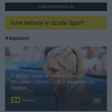
POKAŻ KOMENTARZE (46)
Inne tematy w dziale
Sport
#
Alpinizm
Kraków czeka na wielkie emocje.
Mirosław i cztery Polki z awansem do
finałów
Redakcja
12