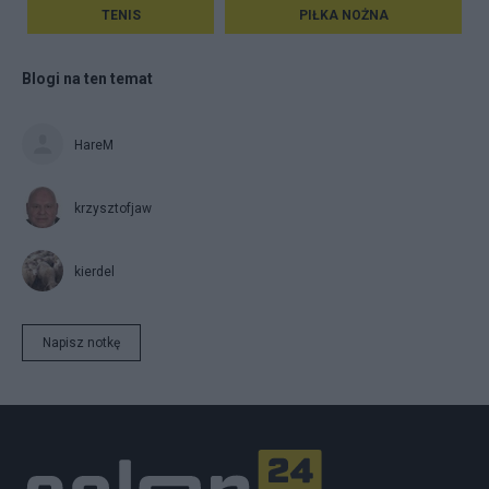
TENIS
PIŁKA NOŻNA
Blogi na ten temat
HareM
krzysztofjaw
kierdel
Napisz notkę