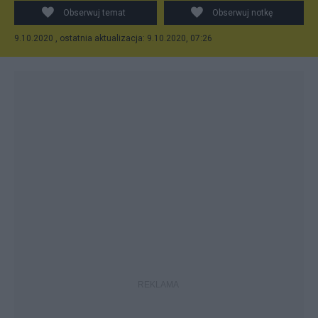
Obserwuj temat
Obserwuj notkę
9.10.2020 , ostatnia aktualizacja: 9.10.2020, 07:26