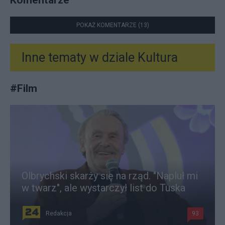
POKAŻ KOMENTARZE (13)
Inne tematy w dziale
Kultura
#
Film
Olbrychski skarży się na rząd. "Napluł mi
w twarz", ale wystarczył list do Tuska
Redakcja
93