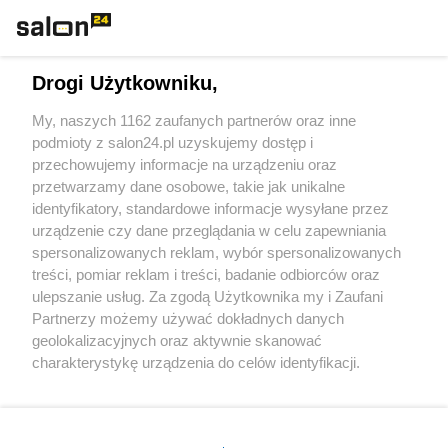
Technologie
Drogi Użytkowniku,
Sport
My, naszych 1162 zaufanych partnerów oraz inne
podmioty z salon24.pl uzyskujemy dostęp i
Społeczeństwo
przechowujemy informacje na urządzeniu oraz
przetwarzamy dane osobowe, takie jak unikalne
Kultura
identyfikatory, standardowe informacje wysyłane przez
urządzenie czy dane przeglądania w celu zapewniania
spersonalizowanych reklam, wybór spersonalizowanych
treści, pomiar reklam i treści, badanie odbiorców oraz
ulepszanie usług. Za zgodą Użytkownika my i Zaufani
X
Facebook
Instagram
Youtube
Partnerzy możemy używać dokładnych danych
geolokalizacyjnych oraz aktywnie skanować
charakterystykę urządzenia do celów identyfikacji.
Web Content Media sp. z o. o. © 2022
Ponieważ cenimy Twoją prywatność, prosimy o zgodę na
korzystanie z tych technologii poprzez kliknięcie
„Akceptuję”. Zgoda jest dobrowolna i zawsze możesz ją
Pomoc
O nas
Praca
Reklama
Kontakt