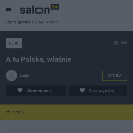
Strona główna
Blogi
karlin
595
BLOG
A tu Polska, właśnie
karlin
SZTUKA
Obserwuj temat
Obserwuj notkę
29.12.2016