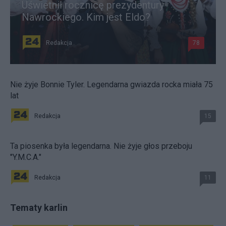
Uświetnił rocznicę prezydentury
Nawrockiego. Kim jest Eldo?
Redakcja
78
Nie żyje Bonnie Tyler. Legendarna gwiazda rocka miała 75
lat
Redakcja
15
Ta piosenka była legendarna. Nie żyje głos przeboju
"Y.M.C.A."
Redakcja
11
Tematy karlin