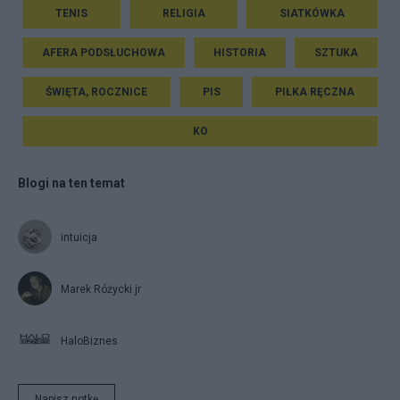
TENIS
RELIGIA
SIATKÓWKA
AFERA PODSŁUCHOWA
HISTORIA
SZTUKA
ŚWIĘTA, ROCZNICE
PIS
PIŁKA RĘCZNA
KO
Blogi na ten temat
intuicja
Marek Różycki jr
HaloBiznes
Napisz notkę