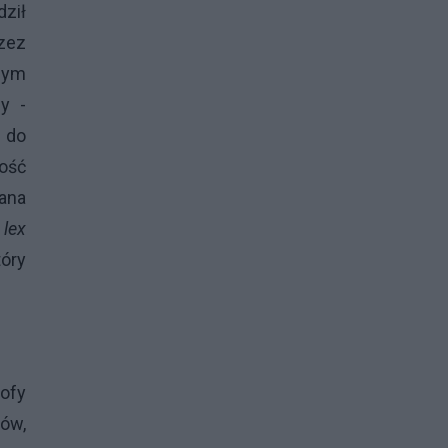
ził
zez
rnym
y -
u do
wość
ana
i
lex
tóry
rofy
ów,