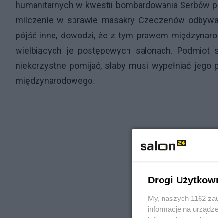
humanitarnych w kwestii bombardowania Serbów pod
milczenie w sprawie masakry Czeczenów odbywają
pójść inne, dowodzi, że z tym prawem międzynarod
wielbiących je postępowych salonach. Podmiot s
niekorzystne pomijać, słaby musi wypełniać jego
międzynarodowego.
Drogi Użytkow
My, naszych 1162 zau
informacje na urządze