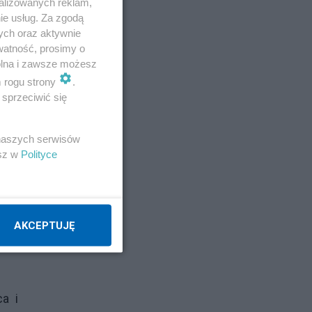
alizowanych reklam,
ie usług. Za zgodą
ych oraz aktywnie
watność, prosimy o
wolna i zawsze możesz
m rogu strony
.
sprzeciwić się
 naszych serwisów
esz w
Polityce
ego
ormy
AKCEPTUJĘ
a i