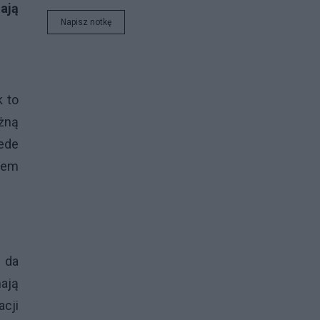
ają
Napisz notkę
k to
żną
zede
iem
 da
mają
cji