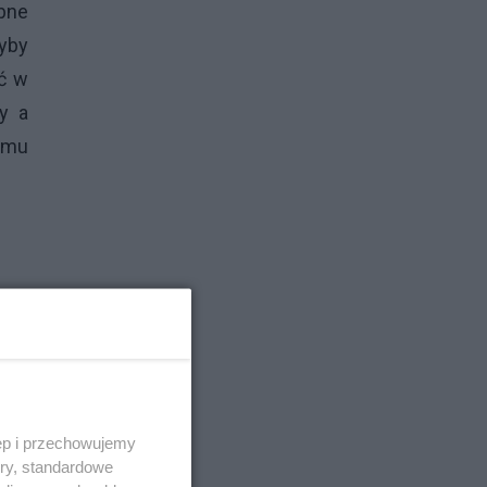
ebne
yby
ić w
y a
emu
ęp i przechowujemy
ory, standardowe