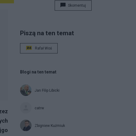
Skomentuj
Piszą na ten temat
Rafał Woś
Blogi na ten temat
Jan Filip Libicki
catrw
zez
ych
Zbigniew Kuźmiuk
ejgo