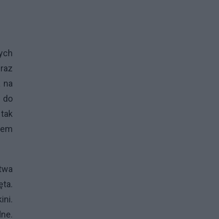
ych
 raz
a na
j do
 tak
wem
ctwa
ta.
ini.
dne.