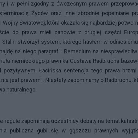
czny i w pełni zgodny z ówczesnym prawem przeprowad
sterminację Żydów oraz inne zbrodnie popełniane pr
I Wojny Światowej, która okazała się najbardziej potwo
ście do prawa mieli panowie z drugiej części Europ
 Stalin stworzył system, którego hasłem w odniesieni
znajdę na niego paragraf''. Remedium na niesprawiedli
rmuła niemieckiego prawnika Gustawa Radbrucha bazow
ad pozytywnym. Łacińska sentencja tego prawa brzm
e nie jest prawem''. Niestety zapominamy o Radbruchu, k
wa naturalnego.
 regule zapominają uczestnicy debaty na temat katast
pinia publiczna gubi się w gąszczu prawnych wyjątk