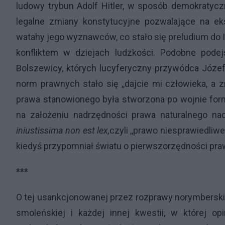
ludowy trybun Adolf Hitler, w sposób demokraty
legalne zmiany konstytucyjne pozwalające na ek
watahy jego wyznawców, co stało się preludium do I
konfliktem w dziejach ludzkości. Podobne podej
Bolszewicy, których lucyferyczny przywódca Józef
norm prawnych stało się ,,dajcie mi człowieka, a 
prawa stanowionego była stworzona po wojnie fo
na założeniu nadrzędności prawa naturalnego n
iniustissima non est lex,
czyli ,,prawo niesprawiedliw
kiedyś przypomniał światu o pierwszorzędności pra
***
O tej usankcjonowanej przez rozprawy norymberskie
smoleńskiej i każdej innej kwestii, w której o