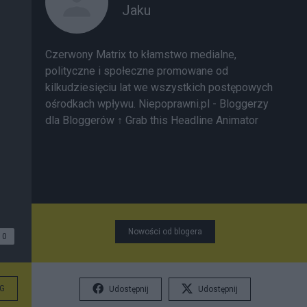
Jaku
Czerwony Matrix to kłamstwo medialne,
polityczne i społeczne promowane od
kilkudziesięciu lat we wszystkich postępowych
ośrodkach wpływu.
Niepoprawni.pl - Bloggerzy
dla Bloggerów
↑ Grab this Headline Animator
Nowości od blogera
0
G
Udostępnij
Udostępnij