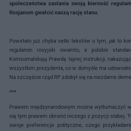
społeczeństwa zasłania swoją bierność reguł
Rosjanom gwałcić naszą rację stanu.
Powstało już chyba setki tekstów o tym, jak to ko
regulamin rosyjski owamto, a polskie standa
Komsomalskają Prawdę tajnej instrukcji, nakazują
wszystkim prezydenta, co w domyśle ma udowodnić
Na szczęście rząd RP zdobył się na niezdarne demen
***
Prawem międzynarodowym można wytłumaczyć wszy
się tym prawem obronić niczego z pozycji słabej.
swoje preferencje polityczne, czego przykładam