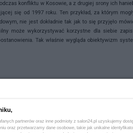
czas konfliktu w Kosowie, a z drugiej srony ich hani
cej się od 1997 roku. Ten przykład, za którym mogł
owym, nie jest dokładnie tak jak to się przyjęło mów
ilny może wykorzystywać korzystne dla siebie zapis
 postanowienia. Tak właśnie wygląda obiektywizm syst
niku,
fanych partnerów oraz inne podmioty z salon24.pl uzyskujemy dost
niu oraz przetwarzamy dane osobowe, takie jak unikalne identyfikat