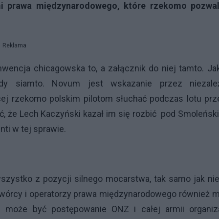
ami prawa międzynarodowego, które rzekomo pozwal
Reklama
nwencja chicagowska to, a załącznik do niej tamto. Ja
rdy siamto. Novum jest wskazanie przez niezale
cej rzekomo polskim pilotom słuchać podczas lotu pr
, że Lech Kaczyński kazał im się rozbić pod Smoleńsk
ti w tej sprawie.
stko z pozycji silnego mocarstwa, tak samo jak nie
 Twórcy i operatorzy prawa międzynarodowego również 
i może być postępowanie ONZ i całej armii organiza