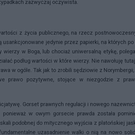
rzypadkach zazwyczaj oczywista.
artości z życia publicznego, na rzecz postnowoczesn
są usankcjonowane jedynie przez papierki, na których po
y wierzy w Boga, lub chociaż uniwersalną etykę, poleg
iałać podług wartości w które wierzy. Nie nawołuję tuta
awa w ogóle. Tak jak to zrobili sędziowie z Norymbergii,
we prawo pozytywne, stojące w niezgodzie z pra
cjatywę. Gorset prawnych regulacji i nowego nazewni
, ponieważ w owym gorsecie prawda została pominię
skali podobnej do mitycznego wyjścia z platońskiej jask
 fundamentalne uzasadnienie walki o nią na nowo soli