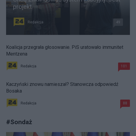
projekt
Redakcja
49
Koalicja przegrała głosowanie. PiS uratowało immunitet
Mentzena
Redakcja
101
Kaczyński znowu namieszał? Stanowcza odpowiedź
Bosaka
Redakcja
88
#
Sondaż