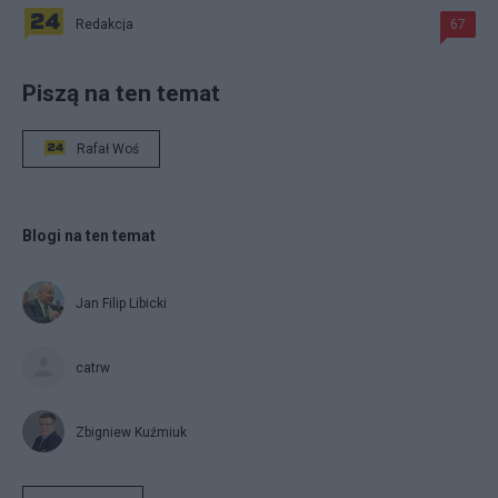
Redakcja
67
Piszą na ten temat
Rafał Woś
Blogi na ten temat
Jan Filip Libicki
catrw
Zbigniew Kuźmiuk