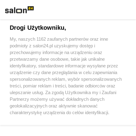
Rozmaitości
Technologie
Drogi Użytkowniku,
Sport
My, naszych 1162 zaufanych partnerów oraz inne
podmioty z salon24.pl uzyskujemy dostęp i
Społeczeństwo
przechowujemy informacje na urządzeniu oraz
przetwarzamy dane osobowe, takie jak unikalne
Kultura
identyfikatory, standardowe informacje wysyłane przez
urządzenie czy dane przeglądania w celu zapewniania
spersonalizowanych reklam, wybór spersonalizowanych
treści, pomiar reklam i treści, badanie odbiorców oraz
ulepszanie usług. Za zgodą Użytkownika my i Zaufani
X
Facebook
Instagram
Youtube
Partnerzy możemy używać dokładnych danych
geolokalizacyjnych oraz aktywnie skanować
charakterystykę urządzenia do celów identyfikacji.
Web Content Media sp. z o. o. © 2022
Ponieważ cenimy Twoją prywatność, prosimy o zgodę na
korzystanie z tych technologii poprzez kliknięcie
„Akceptuję”. Zgoda jest dobrowolna i zawsze możesz ją
Pomoc
O nas
Praca
Reklama
Kontakt