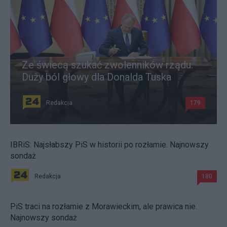
Ze świecą szukać zwolenników rządu.
Duży ból głowy dla Donalda Tuska
Redakcja
179
IBRiS: Najsłabszy PiS w historii po rozłamie. Najnowszy
sondaż
Redakcja
180
PiS traci na rozłamie z Morawieckim, ale prawica nie.
Najnowszy sondaż