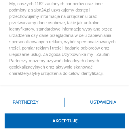
My, naszych 1162 zaufanych partnerów oraz inne
podmioty z salon24.pl uzyskujemy dostęp i
Społeczeństwo
przechowujemy informacje na urządzeniu oraz
przetwarzamy dane osobowe, takie jak unikalne
Kultura
identyfikatory, standardowe informacje wysyłane przez
urządzenie czy dane przeglądania w celu zapewniania
spersonalizowanych reklam, wybór spersonalizowanych
treści, pomiar reklam i treści, badanie odbiorców oraz
ulepszanie usług. Za zgodą Użytkownika my i Zaufani
X
Facebook
Instagram
Youtube
Partnerzy możemy używać dokładnych danych
geolokalizacyjnych oraz aktywnie skanować
charakterystykę urządzenia do celów identyfikacji.
Web Content Media sp. z o. o. © 2022
Ponieważ cenimy Twoją prywatność, prosimy o zgodę na
korzystanie z tych technologii poprzez kliknięcie
„Akceptuję”. Zgoda jest dobrowolna i zawsze możesz ją
Pomoc
O nas
Praca
Reklama
Kontakt
zmienić/wycofać klikając przycisk ustawień prywatności
PARTNERZY
USTAWIENIA
znajdujący się w lewym dolnym rogu strony
. Niektóre
rodzaje przetwarzania danych nie wymagają zgody
użytkownika, ale masz prawo sprzeciwić się takiemu
AKCEPTUJĘ
przetwarzaniu. Preferencje będą miały zastosowania tylko