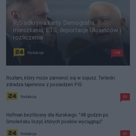
PiS odkrywa karty. Demografia,
mieszkania, ETS, deportacje Ukraińców i
rozliczenia
Redakcja
198
Rozłam, który może zamienić się w sojusz. Terlecki
zdradza tajemnice z posiedzeń PiS
Redakcja
89
Hofman bezlitosny dla Kurskiego. "48 godzin po
Smoleńsku liczył, których posłów wyciągnąć"
Redakcja
85