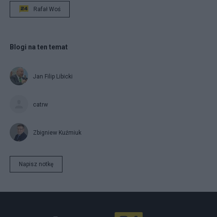
Rafał Woś
Blogi na ten temat
Jan Filip Libicki
catrw
Zbigniew Kuźmiuk
Napisz notkę