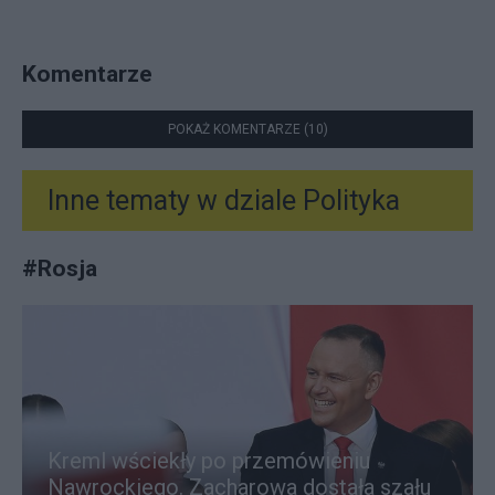
Komentarze
POKAŻ KOMENTARZE (10)
Inne tematy w dziale
Polityka
#
Rosja
Kreml wściekły po przemówieniu
Nawrockiego. Zacharowa dostała szału