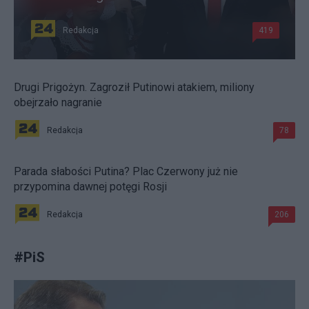
Redakcja
419
Drugi Prigożyn. Zagroził Putinowi atakiem, miliony
obejrzało nagranie
Redakcja
78
Parada słabości Putina? Plac Czerwony już nie
przypomina dawnej potęgi Rosji
Redakcja
206
#
PiS