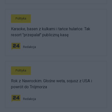
Polityka
Karaoke, basen z kulkami i tańce hulańce. Tak
resort "przepalał" publiczną kasę
Redakcja
Polityka
Rok z Nawrockim. Głośne weta, sojusz z USA i
powrót do Trójmorza
Redakcja