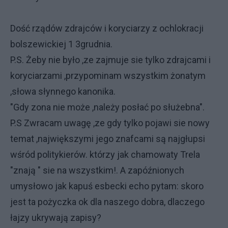
Dość rządów zdrajców i koryciarzy z ochlokracji
bolszewickiej 1 3grudnia.
P.S. Żeby nie było ,ze zajmuje sie tylko zdrajcami i
koryciarzami ,przypominam wszystkim żonatym
,słowa słynnego kanonika.
"Gdy zona nie może ,należy posłać po służebna".
P.S Zwracam uwagę ,ze gdy tylko pojawi sie nowy
temat ,największymi jego znafcami są najgłupsi
wśród politykierów. którzy jak chamowaty Trela
"znają " sie na wszystkim!. A zapóźnionych
umysłowo jak kapuś esbecki echo pytam: skoro
jest ta pożyczka ok dla naszego dobra, dlaczego
łajzy ukrywają zapisy?