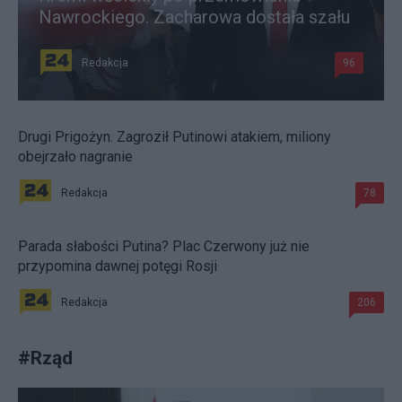
Nawrockiego. Zacharowa dostała szału
Redakcja
96
Drugi Prigożyn. Zagroził Putinowi atakiem, miliony
obejrzało nagranie
Redakcja
78
Parada słabości Putina? Plac Czerwony już nie
przypomina dawnej potęgi Rosji
Redakcja
206
#
Rząd