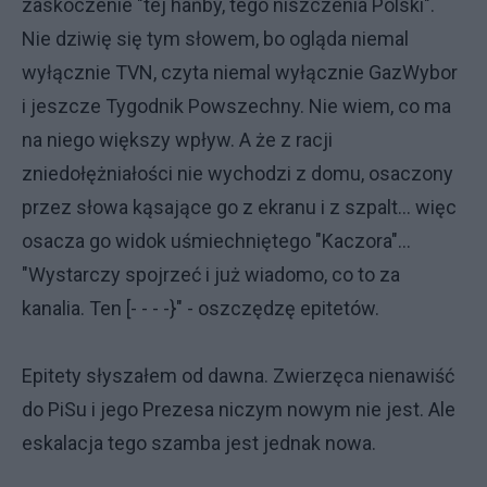
zaskoczenie "tej hańby, tego niszczenia Polski".
Nie dziwię się tym słowem, bo ogląda niemal
wyłącznie TVN, czyta niemal wyłącznie GazWybor
i jeszcze Tygodnik Powszechny. Nie wiem, co ma
na niego większy wpływ. A że z racji
zniedołężniałości nie wychodzi z domu, osaczony
przez słowa kąsające go z ekranu i z szpalt... więc
osacza go widok uśmiechniętego "Kaczora"...
"Wystarczy spojrzeć i już wiadomo, co to za
kanalia. Ten [- - - -}" - oszczędzę epitetów.
Epitety słyszałem od dawna. Zwierzęca nienawiść
do PiSu i jego Prezesa niczym nowym nie jest. Ale
eskalacja tego szamba jest jednak nowa.