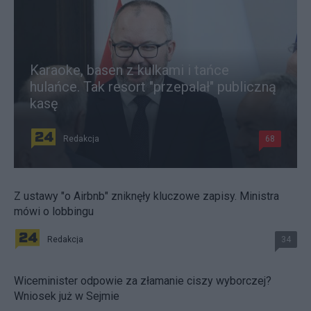
Karaoke, basen z kulkami i tańce
hulańce. Tak resort "przepalał" publiczną
kasę
Redakcja
68
Z ustawy "o Airbnb" zniknęły kluczowe zapisy. Ministra
mówi o lobbingu
Redakcja
34
Wiceminister odpowie za złamanie ciszy wyborczej?
Wniosek już w Sejmie