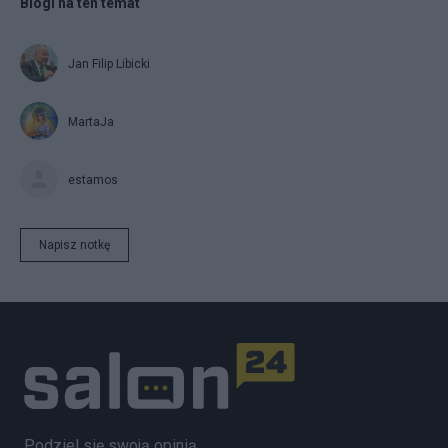
Blogi na ten temat
Jan Filip Libicki
MartaJa
estamos
Napisz notkę
Podziel się swoją opinią