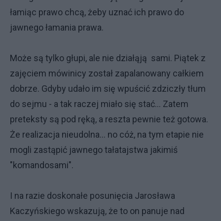
łamiąc prawo chcą, żeby uznać ich prawo do
jawnego łamania prawa.
Może są tylko głupi, ale nie działąją sami. Piątek z
zajęciem mówinicy został zapalanowany całkiem
dobrze. Gdyby udało im się wpuścić zdziczły tłum
do sejmu - a tak raczej miało się stać... Zatem
preteksty są pod ręką, a reszta pewnie też gotowa.
Że realizacja nieudolna... no cóż, na tym etapie nie
mogli zastąpić jawnego tałatajstwa jakimiś
"komandosami".
I na razie doskonałe posunięcia Jarosława
Kaczyńskiego wskazują, że to on panuje nad