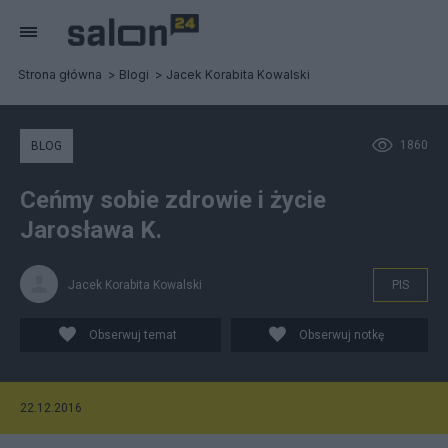
Strona główna
Blogi
Jacek Korabita Kowalski
1860
BLOG
Ceńmy sobie zdrowie i życie
Jarosława K.
Jacek Korabita Kowalski
PIS
Obserwuj temat
Obserwuj notkę
22.12.2016