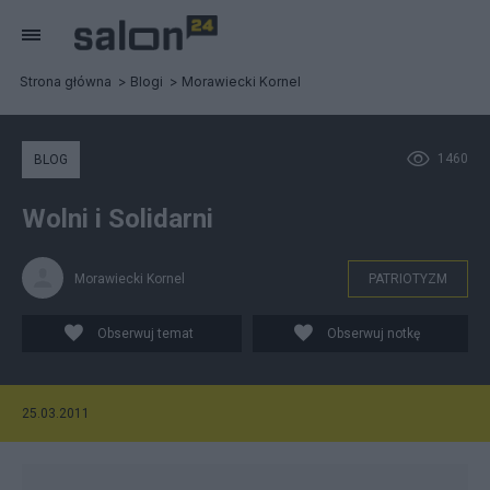
Strona główna
Blogi
Morawiecki Kornel
1460
BLOG
Wolni i Solidarni
Morawiecki Kornel
PATRIOTYZM
Obserwuj temat
Obserwuj notkę
25.03.2011