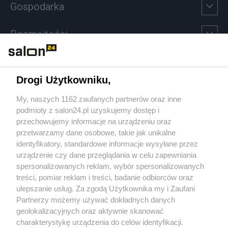
Gospodarka
Rozmaitości
Technologie
Drogi Użytkowniku,
Sport
My, naszych 1162 zaufanych partnerów oraz inne
podmioty z salon24.pl uzyskujemy dostęp i
Społeczeństwo
przechowujemy informacje na urządzeniu oraz
przetwarzamy dane osobowe, takie jak unikalne
Kultura
identyfikatory, standardowe informacje wysyłane przez
urządzenie czy dane przeglądania w celu zapewniania
spersonalizowanych reklam, wybór spersonalizowanych
treści, pomiar reklam i treści, badanie odbiorców oraz
ulepszanie usług. Za zgodą Użytkownika my i Zaufani
X
Facebook
Instagram
Youtube
Partnerzy możemy używać dokładnych danych
geolokalizacyjnych oraz aktywnie skanować
charakterystykę urządzenia do celów identyfikacji.