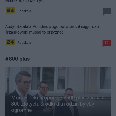
Marrakeszu i Madrytu
Redakcja
1
Audyt Szpitala Południowego potwierdził najgorsze.
Trzaskowski musiał to przyznać
Redakcja
80
#
800 plus
Morawiecki proponuje 3600 plus zamiast
800 złotych. Środki dla rodzin byłyby
ogromne