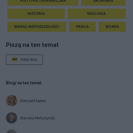
POLITYKA ZAGRANICZNA
EKONOMIA
HISTORIA
EKOLOGIA
MARSZ NIEPODLEGŁOŚCI
PRACA
BIZNES
Piszą na ten temat
Rafał Woś
Blogi na ten temat
Romuald Kałwa
Starosta Melsztyński