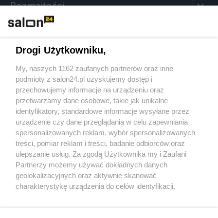
Rozmaitości
Technologie
Drogi Użytkowniku,
Sport
My, naszych 1162 zaufanych partnerów oraz inne
podmioty z salon24.pl uzyskujemy dostęp i
Społeczeństwo
przechowujemy informacje na urządzeniu oraz
przetwarzamy dane osobowe, takie jak unikalne
Kultura
identyfikatory, standardowe informacje wysyłane przez
urządzenie czy dane przeglądania w celu zapewniania
spersonalizowanych reklam, wybór spersonalizowanych
treści, pomiar reklam i treści, badanie odbiorców oraz
ulepszanie usług. Za zgodą Użytkownika my i Zaufani
X
Facebook
Instagram
Youtube
Partnerzy możemy używać dokładnych danych
geolokalizacyjnych oraz aktywnie skanować
charakterystykę urządzenia do celów identyfikacji.
Web Content Media sp. z o. o. © 2022
Ponieważ cenimy Twoją prywatność, prosimy o zgodę na
korzystanie z tych technologii poprzez kliknięcie
„Akceptuję”. Zgoda jest dobrowolna i zawsze możesz ją