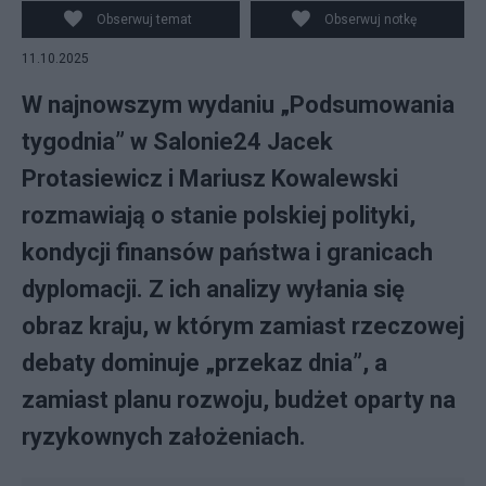
PAP/Marcin Obara
Obserwuj temat
Obserwuj notkę
11.10.2025
W najnowszym wydaniu „Podsumowania
tygodnia” w Salonie24 Jacek
Protasiewicz i Mariusz Kowalewski
rozmawiają o stanie polskiej polityki,
kondycji finansów państwa i granicach
dyplomacji. Z ich analizy wyłania się
obraz kraju, w którym zamiast rzeczowej
debaty dominuje „przekaz dnia”, a
zamiast planu rozwoju, budżet oparty na
ryzykownych założeniach.