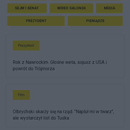
SEJM I SENAT
WIDEO SALON24
MEDIA
PREZYDENT
PIENIĄDZE
Prezydent
Rok z Nawrockim. Głośne weta, sojusz z USA i
powrót do Trójmorza
Film
Olbrychski skarży się na rząd. "Napluł mi w twarz",
ale wystarczył list do Tuska