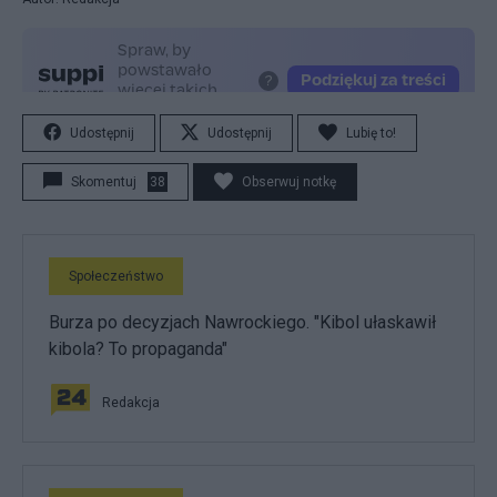
Udostępnij
Udostępnij
Lubię to!
Skomentuj
38
Obserwuj notkę
Społeczeństwo
Burza po decyzjach Nawrockiego. "Kibol ułaskawił
kibola? To propaganda"
Redakcja