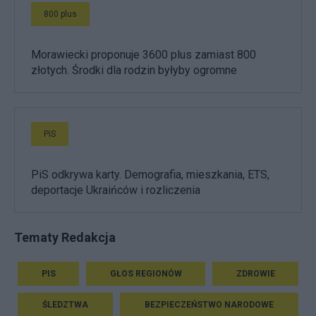
800 plus
Morawiecki proponuje 3600 plus zamiast 800
złotych. Środki dla rodzin byłyby ogromne
PiS
PiS odkrywa karty. Demografia, mieszkania, ETS,
deportacje Ukraińców i rozliczenia
Tematy Redakcja
PIS
GŁOS REGIONÓW
ZDROWIE
ŚLEDZTWA
BEZPIECZEŃSTWO NARODOWE