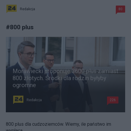
Redakcja
80
#
800 plus
Morawiecki proponuje 3600 plus zamiast
800 złotych. Środki dla rodzin byłyby
ogromne
Redakcja
226
800 plus dla cudzoziemców. Wiemy, ile państwo im
wypłaca