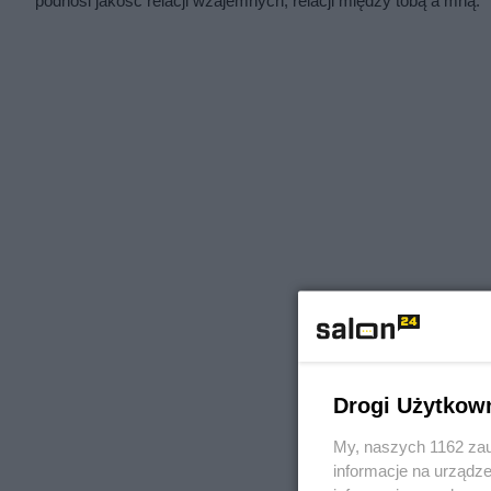
podnosi jakość relacji wzajemnych, relacji między tobą a mną.
Drogi Użytkow
My, naszych 1162 zau
informacje na urządze