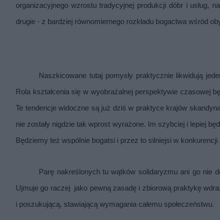
organizacyjnego wzrostu tradycyjnej produkcji dóbr i usług, 
drugie - z bardziej równomiernego rozkładu bogactwa wśród oby
Naszkicowane tutaj pomysły praktycznie likwidują jed
Rola kształcenia się w wyobrażalnej perspektywie czasowej będ
Te tendencje widoczne są już dziś w praktyce krajów skandynaw
nie zostały nigdzie tak wprost wyrażone. Im szybciej i lepiej 
Będziemy też wspólnie bogatsi i przez to silniejsi w konkurencj
Parę nakreślonych tu wątków solidaryzmu ani go nie def
Ujmuje go raczej  jako pewną zasadę i zbiorową praktykę wd
i poszukującą, stawiającą wymagania całemu społeczeństwu.