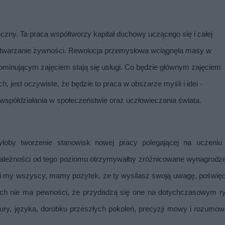
eczny. Ta praca współtworzy kapitał duchowy uczącego się i całej 
wytwarzanie żywności. Rewolucja przemysłowa wciągnęła masy w 
ominującym zajęciem stają się usługi. Co będzie głównym zajęciem 
jest oczywiste, że będzie to praca w obszarze myśli i idei - 
współdziałania w społeczeństwie oraz uczłowieczania świata.
by tworzenie stanowisk nowej pracy polegającej na uczeniu s
zależności od tego poziomu otrzymywałby zróżnicowane wynagrodzen
jaki my wszyscy, mamy pożytek, że ty wysilasz swoją uwagę, poświęc
rych nie ma pewności, że przydadzą się one na dotychczasowym ry
y, języka, dorobku przeszłych pokoleń, precyzji mowy i rozumowa