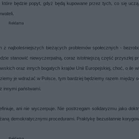
na które będzie popyt, gdyż będą kupowane przez tych, co się uczą.
wateli.
Reklama
en z najboleśniejszych bieżących problemów społecznych - bezroboc
zie stanowić niewyczerpalną, coraz istotniejszą część przyszłej pra
skich oraz innych bogatych krajów Unii Europejskiej, choć, o ile wi
będziemy je wdrażać w Polsce, tym bardziej będziemy razem między so
i z innymi państwami.
iniuje, ani nie wyczerpuje. Nie postrzegam solidaryzmu jako doktry
rażaną demokratycznymi procedurami. Praktykę bezustannie korygow
Reklama