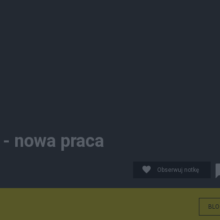
 - nowa praca
Obserwuj notkę
BLO