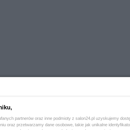
niku,
fanych partnerów oraz inne podmioty z salon24.pl uzyskujemy dost
niu oraz przetwarzamy dane osobowe, takie jak unikalne identyfikat