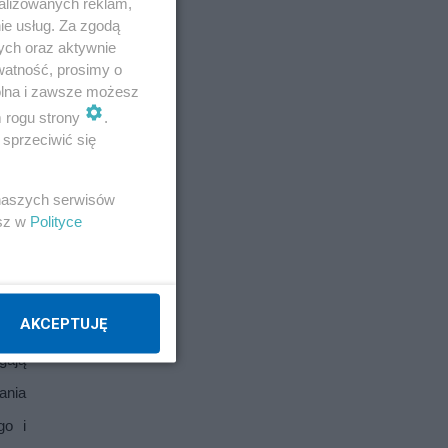
alizowanych reklam,
ie usług. Za zgodą
ych oraz aktywnie
watność, prosimy o
wolna i zawsze możesz
m rogu strony
.
sprzeciwić się
 za 
nić 
 naszych serwisów
esz w
Polityce
 to 
ałe 
AKCEPTUJĘ
ają 
nia 
o i 