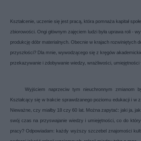
Kształcenie, uczenie się jest pracą, która pomnaża kapitał społ
zbiorowości. Ongi głównym zajęciem ludzi była uprawa roli - 
produkcję dóbr materialnych. Obecnie w krajach rozwiniętych d
przyszłości? Dla mnie, wywodzącego się z kręgów akademickich, 
przekazywanie i zdobywanie wiedzy, wrażliwości, umiejętności 
Wyjściem naprzeciw tym nieuchronnym zmianom było
Kształcący się w trakcie sprawdzanego poziomu edukacji i w 
Nieważne, czy miałby 18 czy 60 lat. Można zapytać: jaki ja, 
swój czas na przyswajanie wiedzy i umiejętności, co do któ
pracy? Odpowiadam: każdy wyższy szczebel znajomości kultur