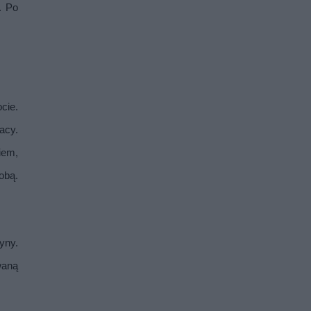
 Po 
ie. 
cy. 
em, 
bą. 
ny. 
aną 