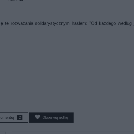
ę te rozważania solidarystycznym hasłem: "Od każdego według j
komentuj
2
Obserwuj notkę