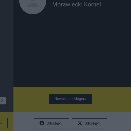
Morawiecki Kornel
Nowości od blogera
2
G
Udostępnij
Udostępnij