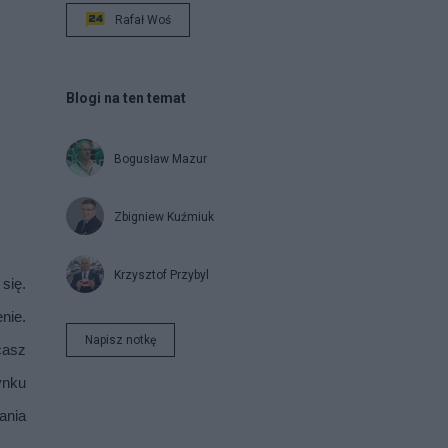
Rafał Woś
Blogi na ten temat
Bogusław Mazur
Zbigniew Kuźmiuk
Krzysztof Przybyl
ię. 
ie. 
Napisz notkę
asz 
nku 
nia 