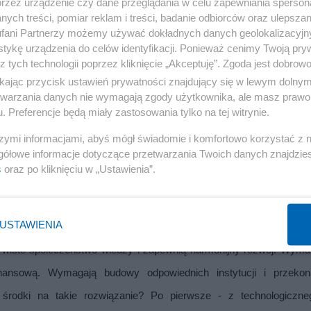
przez urządzenie czy dane przeglądania w celu zapewniania sperson
ych treści, pomiar reklam i treści, badanie odbiorców oraz ulepszan
fani Partnerzy możemy używać dokładnych danych geolokalizacyjn
tykę urządzenia do celów identyfikacji. Ponieważ cenimy Twoją pry
Reklama
z tych technologii poprzez kliknięcie „Akceptuję”. Zgoda jest dobro
ikając przycisk ustawień prywatności znajdujący się w lewym dolny
etwarzania danych nie wymagają zgody użytkownika, ale masz prawo 
. Preferencje będą miały zastosowania tylko na tej witrynie.
nadmaterialne potrzeby. Wzrośnie popyt na nowe dobra i wartości, a
ości. Ponadto osoby z wyrobioną uwagą, umiejące współczuć i doce
szymi informacjami, abyś mógł świadomie i komfortowo korzystać z
gółowe informacje dotyczące przetwarzania Twoich danych znajdzi
Nie staną się narkomanami czy przestępcami. Ustawiczne kształcenie
s
oraz po kliknięciu w „Ustawienia”.
czuli dowartościowani we własnych oczach, będą potrzebni. Czy to m
USTAWIENIA
wiste społeczeństwo wiedzy i zapewnią harmonijny rozwój. Wymag
ansową. Wymagają budowy odpowiednich instytucji i przekona
środki na takie rozwiązanie? Po pierwsze - z technologiczneg