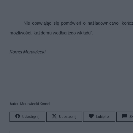
Nie obawiając się pomówień o naśladownictwo, kończ
możliwości, każdemu według jego wkładu".
Kornel Morawiecki
Autor: Morawiecki Kornel
Udostępnij
Udostępnij
Lubię to!
S