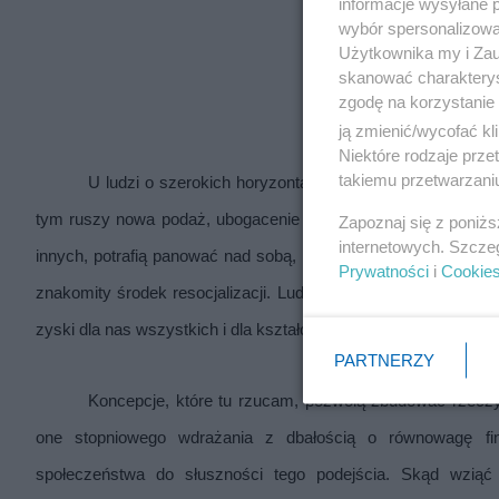
informacje wysyłane 
wybór spersonalizowan
Użytkownika my i Zau
skanować charakterys
zgodę na korzystanie 
ją zmienić/wycofać kl
Niektóre rodzaje prz
takiemu przetwarzaniu
U ludzi o szerokich horyzontach pojawiają się nowe, po
tym ruszy nowa podaż, ubogacenie jednostek i całej społeczn
Zapoznaj się z poniż
internetowych. Szcze
innych, potrafią panować nad sobą, nad niskimi instynktami. 
Prywatności
i
Cookie
znakomity środek resocjalizacji. Ludzie uczący się będą się 
zyski dla nas wszystkich i dla kształcących się?
PARTNERZY
Koncepcje, które tu rzucam, pozwolą zbudować rzeczy
one stopniowego wdrażania z dbałością o równowagę fin
społeczeństwa do słuszności tego podejścia. Skąd wziąć 