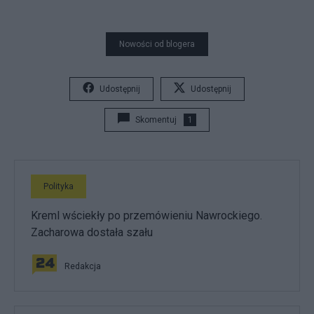
Nowości od blogera
Udostępnij
Udostępnij
Skomentuj
1
Polityka
Kreml wściekły po przemówieniu Nawrockiego.
Zacharowa dostała szału
Redakcja