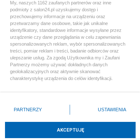
My, naszych 1162 zaufanych partnerów oraz inne
podmioty z salon24.pl uzyskujemy dostęp i
Społeczeństwo
przechowujemy informacje na urządzeniu oraz
przetwarzamy dane osobowe, takie jak unikalne
Kultura
identyfikatory, standardowe informacje wysyłane przez
urządzenie czy dane przeglądania w celu zapewniania
spersonalizowanych reklam, wybór spersonalizowanych
treści, pomiar reklam i treści, badanie odbiorców oraz
ulepszanie usług. Za zgodą Użytkownika my i Zaufani
X
Facebook
Instagram
Youtube
Partnerzy możemy używać dokładnych danych
geolokalizacyjnych oraz aktywnie skanować
charakterystykę urządzenia do celów identyfikacji.
Web Content Media sp. z o. o. © 2022
Ponieważ cenimy Twoją prywatność, prosimy o zgodę na
korzystanie z tych technologii poprzez kliknięcie
„Akceptuję”. Zgoda jest dobrowolna i zawsze możesz ją
Pomoc
O nas
Praca
Reklama
Kontakt
zmienić/wycofać klikając przycisk ustawień prywatności
PARTNERZY
USTAWIENIA
znajdujący się w lewym dolnym rogu strony
. Niektóre
rodzaje przetwarzania danych nie wymagają zgody
użytkownika, ale masz prawo sprzeciwić się takiemu
AKCEPTUJĘ
przetwarzaniu. Preferencje będą miały zastosowania tylko
Technologię dostarcza:
W3media.pl