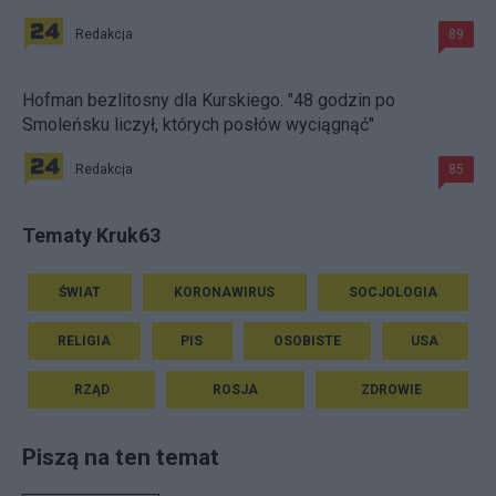
Redakcja
89
Hofman bezlitosny dla Kurskiego. "48 godzin po
Smoleńsku liczył, których posłów wyciągnąć"
Redakcja
85
Tematy Kruk63
ŚWIAT
KORONAWIRUS
SOCJOLOGIA
RELIGIA
PIS
OSOBISTE
USA
RZĄD
ROSJA
ZDROWIE
Piszą na ten temat