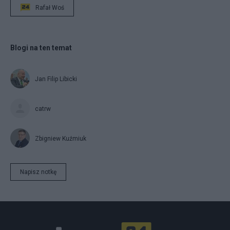
Rafał Woś
Blogi na ten temat
Jan Filip Libicki
catrw
Zbigniew Kuźmiuk
Napisz notkę