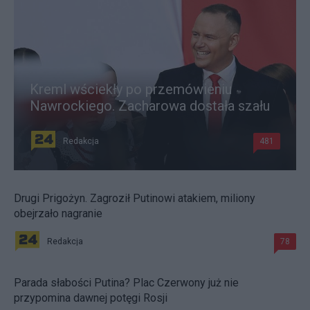
Kreml wściekły po przemówieniu
Nawrockiego. Zacharowa dostała szału
Redakcja
481
Drugi Prigożyn. Zagroził Putinowi atakiem, miliony
obejrzało nagranie
Redakcja
78
Parada słabości Putina? Plac Czerwony już nie
przypomina dawnej potęgi Rosji