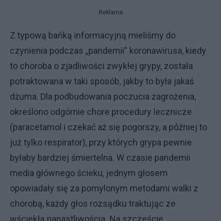
Reklama
Z typową bańką informacyjną mieliśmy do
czynienia podczas „pandemii” koronawirusa, kiedy
to choroba o zjadliwości zwykłej grypy, została
potraktowana w taki sposób, jakby to była jakaś
dżuma. Dla podbudowania poczucia zagrożenia,
określono odgórnie chore procedury lecznicze
(paracetamol i czekać aż się pogorszy, a później to
już tylko respirator), przy których grypa pewnie
byłaby bardziej śmiertelna. W czasie pandemii
media głównego ścieku, jednym głosem
opowiadały się za pomylonym metodami walki z
chorobą, każdy głos rozsądku traktując ze
wściekłą napastliwością. Na szczęście