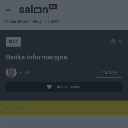
Strona główna
Blogi
Kruk63
48
BLOG
Bańka informacyjna
Kruk63
POLITYKA
Obserwuj notkę
19.03.2022