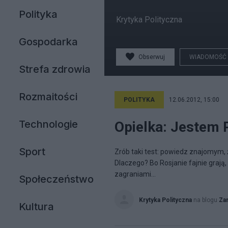
Polityka
Krytyka Polityczna
Gospodarka
Obserwuj
WIADOMOŚĆ
Strefa zdrowia
Rozmaitości
POLITYKA
12.06.2012, 15:00
Technologie
Opielka: Jestem 
Sport
Zrób taki test: powiedz znajomym,
Dlaczego? Bo Rosjanie fajnie grają
zagraniami...
Społeczeństwo
Krytyka Polityczna
na blogu
Za
Kultura