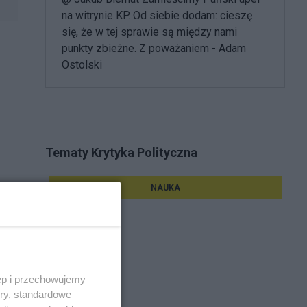
na witrynie KP. Od siebie dodam: cieszę
się, że w tej sprawie są między nami
punkty zbieżne. Z poważaniem - Adam
Ostolski
Tematy Krytyka Polityczna
NAUKA
ęp i przechowujemy
ory, standardowe