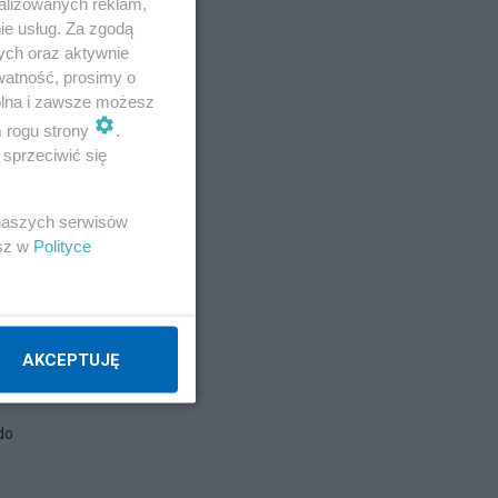
alizowanych reklam,
ie usług. Za zgodą
ych oraz aktywnie
watność, prosimy o
wolna i zawsze możesz
m rogu strony
.
sprzeciwić się
 naszych serwisów
esz w
Polityce
AKCEPTUJĘ
do