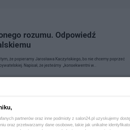
zonego rozumu. Odpowiedź
alskiemu
 tym, że popieramy Jarosława Kaczyńskiego, bo nie chcemy poprzeć
bywatelskiej. Napisał, że jesteśmy „konsekwentni w...
nim zwyciężymy
niku,
fanych partnerów oraz inne podmioty z salon24.pl uzyskujemy dost
niu oraz przetwarzamy dane osobowe, takie jak unikalne identyfikat