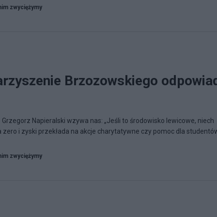
nim zwyciężymy
arzyszenie Brzozowskiego odpowia
 Grzegorz Napieralski wzywa nas: „Jeśli to środowisko lewicowe, niech
a zero i zyski przekłada na akcje charytatywne czy pomoc dla studentów.
nim zwyciężymy