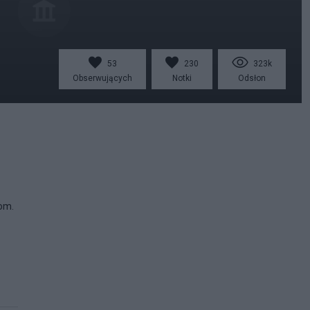
53
230
323k
Obserwujących
Notki
Odsłon
nom.