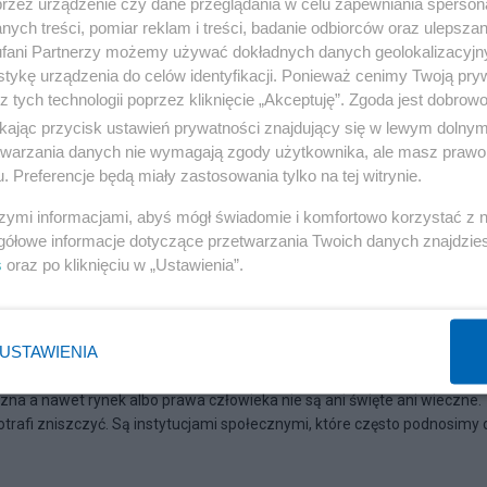
przez urządzenie czy dane przeglądania w celu zapewniania sperson
ych treści, pomiar reklam i treści, badanie odbiorców oraz ulepszan
fani Partnerzy możemy używać dokładnych danych geolokalizacyjn
tykę urządzenia do celów identyfikacji. Ponieważ cenimy Twoją pry
z tych technologii poprzez kliknięcie „Akceptuję”. Zgoda jest dobro
ikając przycisk ustawień prywatności znajdujący się w lewym dolny
etwarzania danych nie wymagają zgody użytkownika, ale masz prawo 
. Preferencje będą miały zastosowania tylko na tej witrynie.
szymi informacjami, abyś mógł świadomie i komfortowo korzystać z
gółowe informacje dotyczące przetwarzania Twoich danych znajdzi
s
oraz po kliknięciu w „Ustawienia”.
otwarty do partii
USTAWIENIA
czna a nawet rynek albo prawa człowieka nie są ani święte ani wieczne.
potrafi zniszczyć. Są instytucjami społecznymi, które często podnosimy 