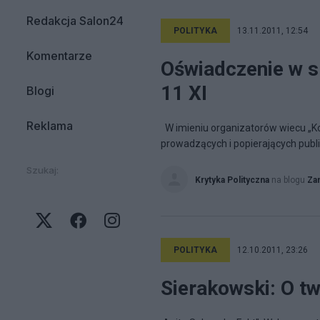
Redakcja Salon24
POLITYKA
13.11.2011, 12:54
Komentarze
Oświadczenie w sp
11 XI
Blogi
Reklama
W imieniu organizatorów wiecu „Ko
prowadzących i popierających public
Szukaj:
Krytyka Polityczna
na blogu
Za
POLITYKA
12.10.2011, 23:26
Sierakowski: O t