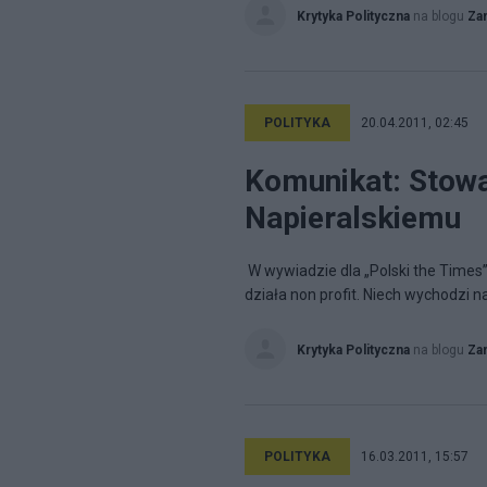
Krytyka Polityczna
na blogu
Za
POLITYKA
20.04.2011, 02:45
Komunikat: Stow
Napieralskiemu
W wywiadzie dla „Polski the Times”
działa non profit. Niech wychodzi n
Krytyka Polityczna
na blogu
Za
POLITYKA
16.03.2011, 15:57