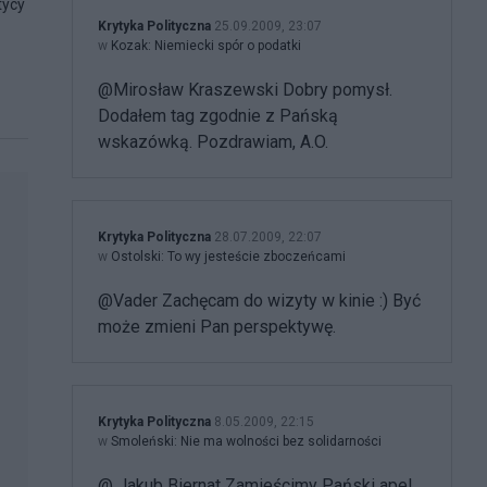
tycy
Krytyka Polityczna
25.09.2009, 23:07
w
Kozak: Niemiecki spór o podatki
@Mirosław Kraszewski Dobry pomysł.
Dodałem tag zgodnie z Pańską
wskazówką. Pozdrawiam, A.O.
Krytyka Polityczna
28.07.2009, 22:07
w
Ostolski: To wy jesteście zboczeńcami
@Vader Zachęcam do wizyty w kinie :) Być
może zmieni Pan perspektywę.
Krytyka Polityczna
8.05.2009, 22:15
w
Smoleński: Nie ma wolności bez solidarności
@ Jakub Biernat Zamieścimy Pański apel