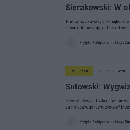
Sierakowski: W o
Nietrudno zauważyć, że najlepiej w
czasu antenowego, dotacji od państw
Krytyka Polityczna
na blogu
Za
POLITYKA
12.11.2010, 14:28
Sutowski: Wygwiz
Zawrót głowy od sukcesów. Nie wi
patriotycznego towarzystwa? Może p
Krytyka Polityczna
na blogu
Za