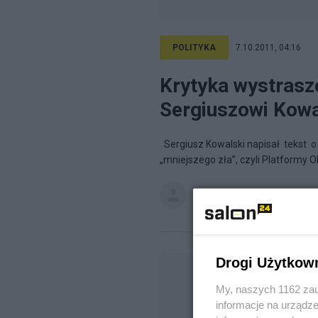
POLITYKA
7.10.2011, 04:16
Krytyka wystras
Sergiuszowi Kow
Sergiusz Kowalski napisał tekst o
„mniejszego zła”, czyli Platformy O
Krytyka Polityczna
na blogu
Za
Drogi Użytkow
My, naszych 1162 zau
informacje na urządze