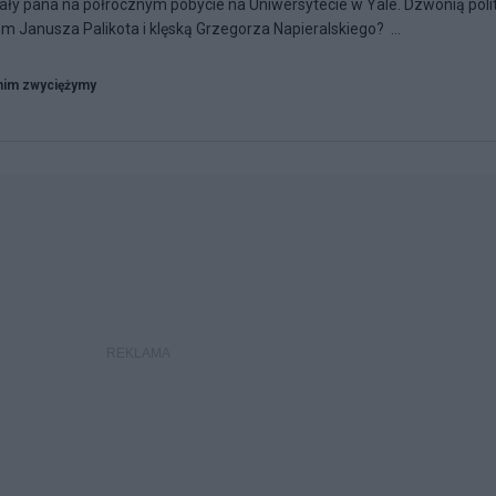
ały pana na półrocznym pobycie na Uniwersytecie w Yale. Dzwonią poli
m Janusza Palikota i klęską Grzegorza Napieralskiego? ...
nim zwyciężymy