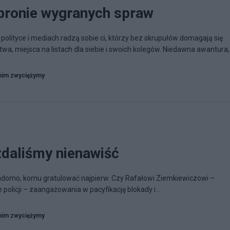
bronie wygranych spraw
 polityce i mediach radzą sobie ci, którzy bez skrupułów domagają się
a, miejsca na listach dla siebie i swoich kolegów. Niedawna awantura,.
nim zwyciężymy
daliśmy nienawiść
adomo, komu gratulować najpierw. Czy Rafałowi Ziemkiewiczowi –
olicji – zaangażowania w pacyfikację blokady i...
nim zwyciężymy