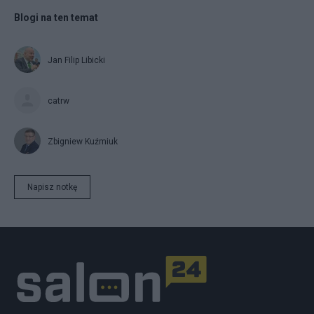
Blogi na ten temat
Jan Filip Libicki
catrw
Zbigniew Kuźmiuk
Napisz notkę