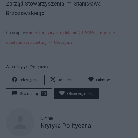
Zarząd Stowarzyszenia im. Stanisława
Brzozowskiego
Czytaj też:
raport roczny z działalności NWS
raport z
działalności świetlicy w Cieszynie
Autor: Krytyka Polityczna
Udostępnij
Udostępnij
Lubię to!
Skomentuj
10
Obserwuj notkę
O mnie
Krytyka Polityczna