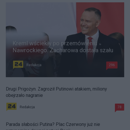
Kreml wściekły po przemówieniu
Nawrockiego. Zacharowa dostała szału
Redakcja
296
Drugi Prigożyn. Zagroził Putinowi atakiem, miliony
obejrzało nagranie
Redakcja
78
Parada słabości Putina? Plac Czerwony już nie