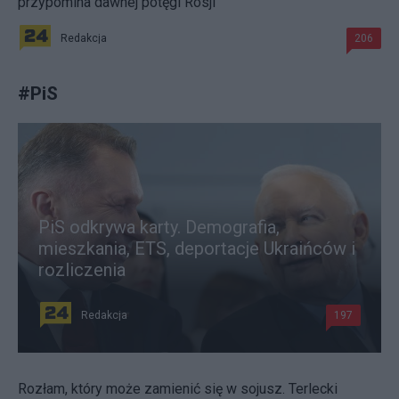
przypomina dawnej potęgi Rosji
Redakcja
206
#
PiS
PiS odkrywa karty. Demografia,
mieszkania, ETS, deportacje Ukraińców i
rozliczenia
Redakcja
197
Rozłam, który może zamienić się w sojusz. Terlecki