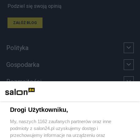
Podziel się swoją opinią
ZAŁÓŻ BLOG
Polityka
Gospodarka
Rozmaitości
Technologie
Drogi Użytkowniku,
Sport
My, naszych 1162 zaufanych partnerów oraz inne
podmioty z salon24.pl uzyskujemy dostęp i
Społeczeństwo
przechowujemy informacje na urządzeniu oraz