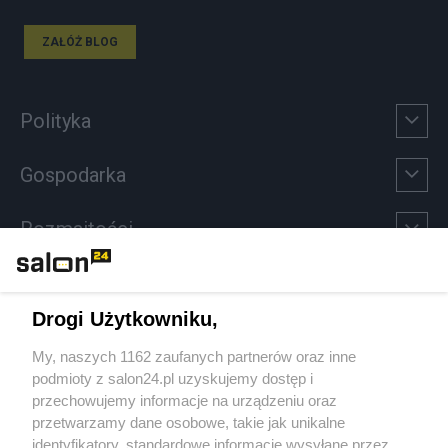
ZAŁÓŻ BLOG
Polityka
Gospodarka
Rozmaitości
Technologie
Drogi Użytkowniku,
Sport
My, naszych 1162 zaufanych partnerów oraz inne
podmioty z salon24.pl uzyskujemy dostęp i
Społeczeństwo
przechowujemy informacje na urządzeniu oraz
przetwarzamy dane osobowe, takie jak unikalne
Kultura
identyfikatory, standardowe informacje wysyłane przez