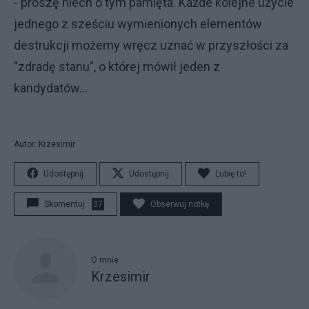
- proszę niech o tym pamięta. Każde kolejne użycie
jednego z sześciu wymienionych elementów
destrukcji możemy wręcz uznać w przyszłości za
"zdradę stanu", o której mówił jeden z
kandydatów...
Autor: Krzesimir
Udostępnij
Udostępnij
Lubię to!
Skomentuj
37
Obserwuj notkę
O mnie
Krzesimir