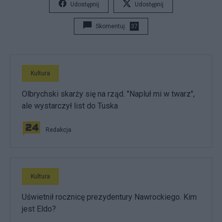
Udostępnij
Udostępnij
Skomentuj
37
Kultura
Olbrychski skarży się na rząd. "Napluł mi w twarz",
ale wystarczył list do Tuska
Redakcja
Kultura
Uświetnił rocznicę prezydentury Nawrockiego. Kim
jest Eldo?