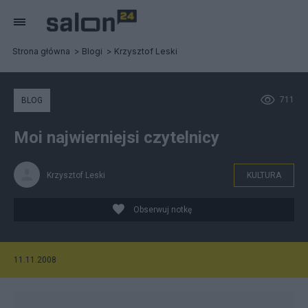
Strona główna
Blogi
Krzysztof Leski
711
BLOG
Moi najwierniejsi czytelnicy
Krzysztof Leski
KULTURA
Obserwuj notkę
11.11.2008