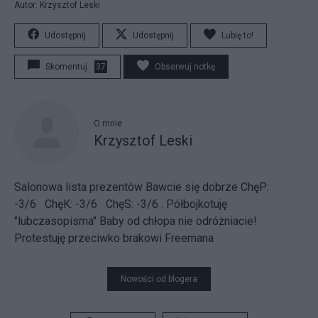
Autor: Krzysztof Leski
Udostępnij
Udostępnij
Lubię to!
Skomentuj
37
Obserwuj notkę
O mnie
Krzysztof Leski
Salonowa lista prezentów
Bawcie się dobrze
ChęP:
-3/6 ChęK: -3/6 ChęS: -3/6
.
Półbojkotuję
"lubczasopisma"
Baby od chłopa nie odróżniacie!
Protestuję przeciwko brakowi Freemana
Nowości od blogera