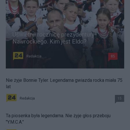
Uświetnił rocznicę prezydentury
Nawrockiego. Kim jest Eldo?
Redakcja
85
Nie żyje Bonnie Tyler. Legendarna gwiazda rocka miała 75
lat
Redakcja
15
Ta piosenka była legendarna. Nie żyje głos przeboju
"Y.M.C.A."