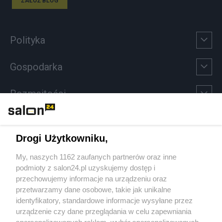
ZAŁÓŻ BLOG
Polityka
Gospodarka
Rozmaitości
Technologie
Drogi Użytkowniku,
Sport
My, naszych 1162 zaufanych partnerów oraz inne
podmioty z salon24.pl uzyskujemy dostęp i
Społeczeństwo
przechowujemy informacje na urządzeniu oraz
przetwarzamy dane osobowe, takie jak unikalne
Kultura
identyfikatory, standardowe informacje wysyłane przez
urządzenie czy dane przeglądania w celu zapewniania