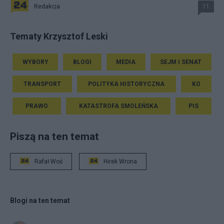
Redakcja
11
Tematy Krzysztof Leski
WYBORY
BLOGI
MEDIA
SEJM I SENAT
TRANSPORT
POLITYKA HISTORYCZNA
KO
PRAWO
KATASTROFA SMOLEŃSKA
PIS
Piszą na ten temat
Rafał Woś
Hirek Wrona
Blogi na ten temat