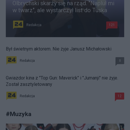
Olbrychski skarży się na rząd. "Napluł mi
w twarz", ale wystarczył list do Tuska
Redakcja
121
Był świetnym aktorem. Nie żyje Janusz Michałowski
Redakcja
8
Gwiazdor kina z "Top Gun: Maverick" i "Jumanji" nie żyje.
Został zasztyletowany
Redakcja
12
#
Muzyka