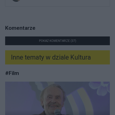
Komentarze
POKAŻ KOMENTARZE (37)
Inne tematy w dziale
Kultura
#
Film