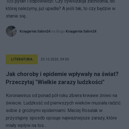
105 pytań i odpowiedzi. Czy cywilizacja zachodnia, do
której należymy, już upadła? A jeśli tak, to czy będzie w
stanie się...
Księgarnia Salon24
na blogu
Księgarnia Salon24
LITERATURA
25.10.2020, 09:00
Jak choroby i epidemie wpływały na świat?
Przeczytaj "Wielkie zarazy ludzkości"
Koronawirus od ponad pół roku zbiera krwawe żniwo na
świecie. Ludzkość od pierwszych wieków musiała radzić
sobie z groźnymi epidemiami. Maciej Rosalak w
przystępny sposób opisuje najważniejsze zarazy, które
miały wpływ na los...