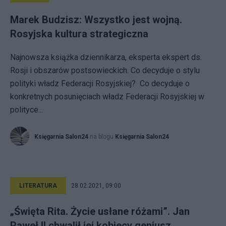
Marek Budzisz: Wszystko jest wojną.
Rosyjska kultura strategiczna
Najnowsza książka dziennikarza, eksperta ekspert ds.
Rosji i obszarów postsowieckich. Co decyduje o stylu
polityki władz Federacji Rosyjskiej? Co decyduje o
konkretnych posunięciach władz Federacji Rosyjskiej w
polityce...
Księgarnia Salon24
na blogu
Księgarnia Salon24
LITERATURA
28.02.2021, 09:00
„Święta Rita. Życie usłane różami”. Jan
Paweł II chwalił jej kobiecy geniusz