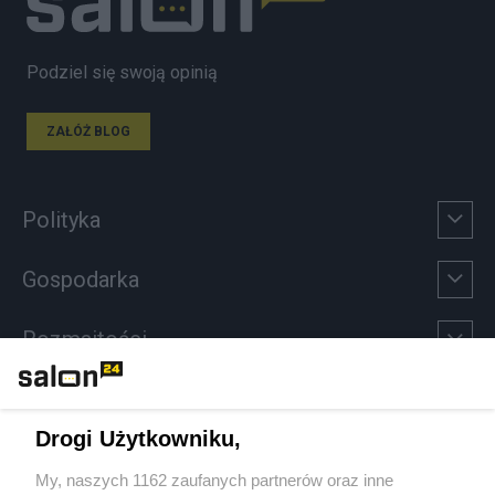
Podziel się swoją opinią
ZAŁÓŻ BLOG
Polityka
Gospodarka
Rozmaitości
Technologie
Drogi Użytkowniku,
Sport
My, naszych 1162 zaufanych partnerów oraz inne