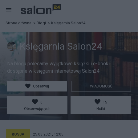
Strona główna
Blogi
Księgarnia Salon24
Księgarnia Salon24
Na blogu polecamy wyjątkowe książki i e-booki
dostępne w księgarni internetowej Salon24 .
Obserwuj
WIADOMOŚĆ
0
15
Obserwujących
Notki
ROSJA
25.03.2021, 12:05