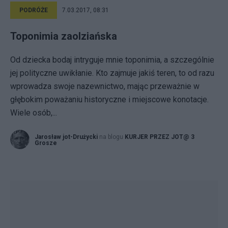
PODRÓŻE
7.03.2017, 08:31
Toponimia zaolziańska
Od dziecka bodaj intryguje mnie toponimia, a szczególnie
jej polityczne uwikłanie. Kto zajmuje jakiś teren, to od razu
wprowadza swoje nazewnictwo, mając przeważnie w
głębokim poważaniu historyczne i miejscowe konotacje.
Wiele osób,...
Jarosław jot-Drużycki
na blogu
KURJER PRZEZ JOT@ 3
Grosze