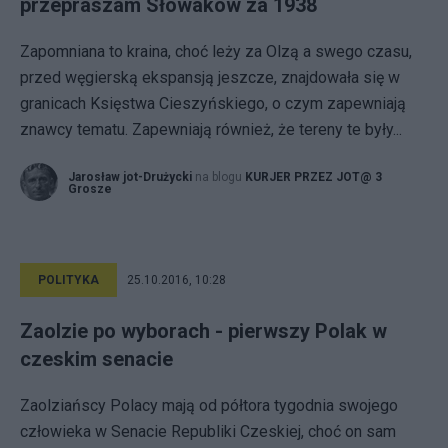
przepraszam Słowaków za 1938
Zapomniana to kraina, choć leży za Olzą a swego czasu,
przed węgierską ekspansją jeszcze, znajdowała się w
granicach Księstwa Cieszyńskiego, o czym zapewniają
znawcy tematu. Zapewniają również, że tereny te były...
Jarosław jot-Drużycki
na blogu
KURJER PRZEZ JOT@ 3
Grosze
POLITYKA
25.10.2016, 10:28
Zaolzie po wyborach - pierwszy Polak w
czeskim senacie
Zaolziańscy Polacy mają od półtora tygodnia swojego
człowieka w Senacie Republiki Czeskiej, choć on sam