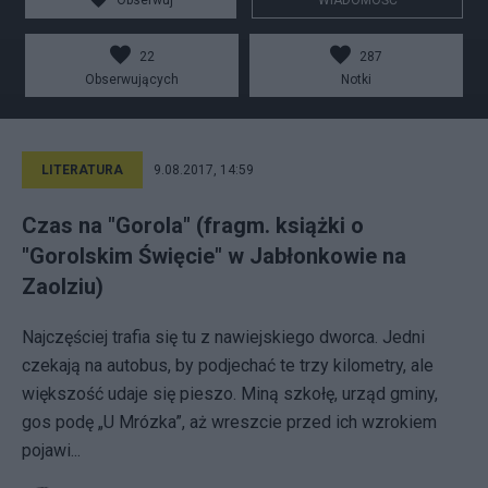
Obserwuj
WIADOMOŚĆ
22
287
Obserwujących
Notki
LITERATURA
9.08.2017, 14:59
Czas na "Gorola" (fragm. książki o
"Gorolskim Święcie" w Jabłonkowie na
Zaolziu)
Najczęściej trafia się tu z nawiejskiego dworca. Jedni
czekają na autobus, by podjechać te trzy kilometry, ale
większość udaje się pieszo. Miną szkołę, urząd gminy,
gos podę „U Mrózka”, aż wreszcie przed ich wzrokiem
pojawi...