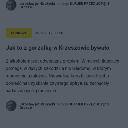
Jarosław jot-Drużycki
na blogu
KURJER PRZEZ JOT@ 3
Grosze
PODRÓŻE
26.06.2017, 11:50
Jak to z gorzałką w Krzeszowie bywało
Z alkoholem jest odwieczny problem. W małych ilościach
pomaga, w dużych szkodzi, a nie wiadomo, w którym
momencie uzależnia. Niewielkie koszta jakie trzeba
ponieść na uzyskanie czystego spirytusu zachęcały i
nadal zachęcają możnych...
Jarosław jot-Drużycki
na blogu
KURJER PRZEZ JOT@ 3
Grosze