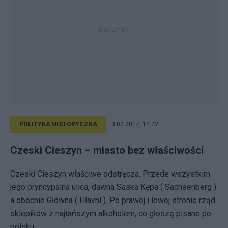
POLITYKA HISTORYCZNA
3.02.2017, 14:22
Czeski Cieszyn – miasto bez właściwości
Czeski Cieszyn właściwe odstręcza. Przede wszystkim
jego pryncypalna ulica, dawna Saska Kępa ( Sachsenberg )
a obecnie Główna ( Hlavní ). Po prawej i lewej stronie rząd
sklepików z najtańszym alkoholem, co głoszą pisane po
polsku...