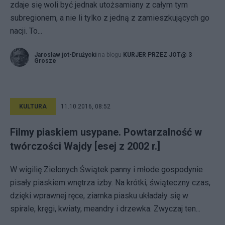
zdaje się woli być jednak utożsamiany z całym tym
subregionem, a nie li tylko z jedną z zamieszkujących go
nacji. To...
Jarosław jot-Drużycki
na blogu
KURJER PRZEZ JOT@ 3
Grosze
KULTURA
11.10.2016, 08:52
Filmy piaskiem usypane. Powtarzalność w
twórczości Wajdy [esej z 2002 r.]
W wigilię Zielonych Świątek panny i młode gospodynie
pisały piaskiem wnętrza izby. Na krótki, świąteczny czas,
dzięki wprawnej ręce, ziarnka piasku układały się w
spirale, kręgi, kwiaty, meandry i drzewka. Zwyczaj ten...