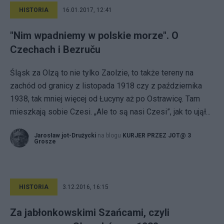
HISTORIA
16.01.2017, 12:41
"Nim wpadniemy w polskie morze". O
Czechach i Bezruču
Śląsk za Olzą to nie tylko Zaolzie, to także tereny na
zachód od granicy z listopada 1918 czy z października
1938, tak mniej więcej od Łucyny aż po Ostrawicę. Tam
mieszkają sobie Czesi. „Ale to są nasi Czesi”, jak to ujął...
Jarosław jot-Drużycki
na blogu
KURJER PRZEZ JOT@ 3
Grosze
HISTORIA
3.12.2016, 16:15
Za jabłonkowskimi Szańcami, czyli