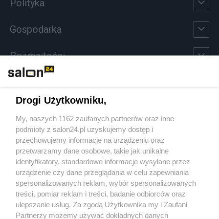
Polityka
Gospodarka
Rozmaitości
Technologie
Drogi Użytkowniku,
Sport
My, naszych 1162 zaufanych partnerów oraz inne
podmioty z salon24.pl uzyskujemy dostęp i
Społeczeństwo
przechowujemy informacje na urządzeniu oraz
przetwarzamy dane osobowe, takie jak unikalne
Kultura
identyfikatory, standardowe informacje wysyłane przez
urządzenie czy dane przeglądania w celu zapewniania
spersonalizowanych reklam, wybór spersonalizowanych
treści, pomiar reklam i treści, badanie odbiorców oraz
ulepszanie usług. Za zgodą Użytkownika my i Zaufani
X
Facebook
Instagram
Youtube
Partnerzy możemy używać dokładnych danych