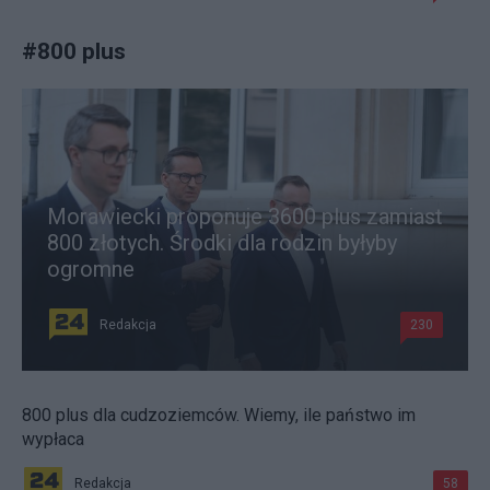
#
800 plus
Morawiecki proponuje 3600 plus zamiast
800 złotych. Środki dla rodzin byłyby
ogromne
Redakcja
230
800 plus dla cudzoziemców. Wiemy, ile państwo im
wypłaca
Redakcja
58