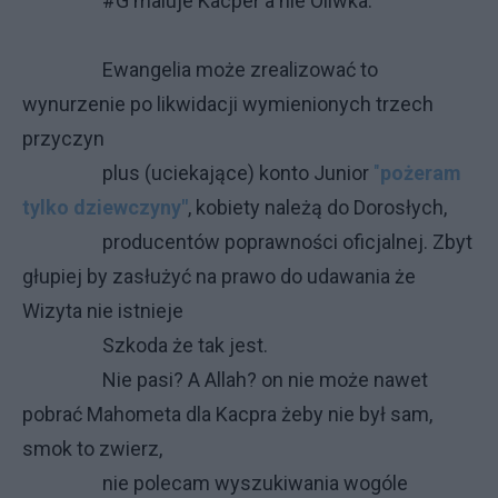
#G maluje Kacper a nie Oliwka.
Ewangelia może zrealizować to
wynurzenie po likwidacji wymienionych trzech
przyczyn
plus (uciekające) konto Junior
"
pożeram
tylko dziewczyny"
, kobiety należą do Dorosłych,
producentów poprawności oficjalnej. Zbyt
głupiej by zasłużyć na prawo do udawania że
Wizyta nie istnieje
Szkoda że tak jest.
Nie pasi? A Allah? on nie może nawet
pobrać Mahometa dla Kacpra żeby nie był sam,
smok to zwierz,
nie polecam wyszukiwania wogóle