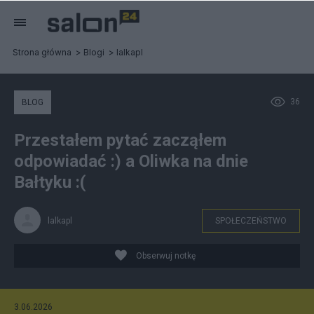
Strona główna
Blogi
lalkapl
36
BLOG
Przestałem pytać zacząłem
odpowiadać :) a Oliwka na dnie
Bałtyku :(
lalkapl
SPOŁECZEŃSTWO
Obserwuj notkę
3.06.2026