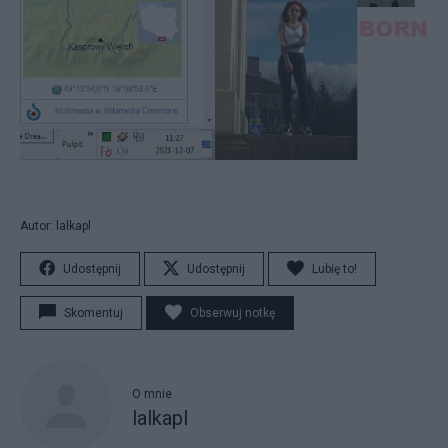
Autor: lalkapl
Udostępnij
Udostępnij
Lubię to!
Skomentuj
Obserwuj notkę
O mnie
lalkapl