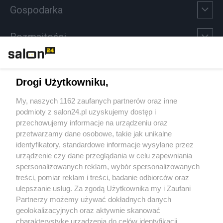
Gospodarka
Rozmaitości
Technologie
Drogi Użytkowniku,
Sport
My, naszych 1162 zaufanych partnerów oraz inne
podmioty z salon24.pl uzyskujemy dostęp i
Społeczeństwo
przechowujemy informacje na urządzeniu oraz
przetwarzamy dane osobowe, takie jak unikalne
Kultura
identyfikatory, standardowe informacje wysyłane przez
urządzenie czy dane przeglądania w celu zapewniania
spersonalizowanych reklam, wybór spersonalizowanych
treści, pomiar reklam i treści, badanie odbiorców oraz
ulepszanie usług. Za zgodą Użytkownika my i Zaufani
X
Facebook
Instagram
Youtube
Partnerzy możemy używać dokładnych danych
geolokalizacyjnych oraz aktywnie skanować
charakterystykę urządzenia do celów identyfikacji.