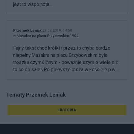
jest to wspólnota...
Przemek Leniak
27.08.2019, 14:50
w
Masakra na placu Grzybowskim 1904
Fajny tekst choć krótki i przez to chyba bardzo
niepełny.Masakra na placu Grzybowskim była
troszkę czymś innym - poważniejszym o wiele niż
to co opisałeś.Po pierwsze msza w kościele p.w....
Tematy Przemek Leniak
HISTORIA