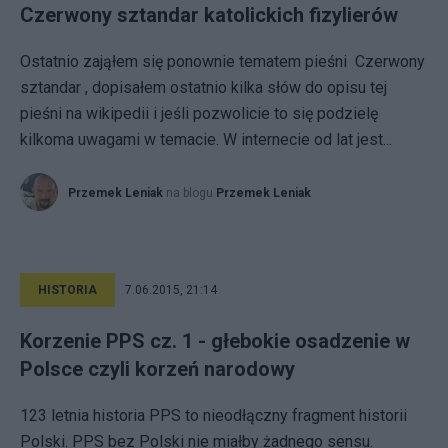
Czerwony sztandar katolickich fizylierów
Ostatnio zająłem się ponownie tematem pieśni Czerwony
sztandar , dopisałem ostatnio kilka słów do opisu tej
pieśni na wikipedii i jeśli pozwolicie to się podzielę
kilkoma uwagami w temacie. W internecie od lat jest...
Przemek Leniak
na blogu
Przemek Leniak
HISTORIA
7.06.2015, 21:14
Korzenie PPS cz. 1 - głebokie osadzenie w
Polsce czyli korzeń narodowy
123 letnia historia PPS to nieodłączny fragment historii
Polski. PPS bez Polski nie miałby żadnego sensu.