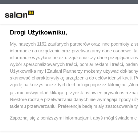
Drogi Użytkowniku,
My, naszych 1162 zaufanych partnerów oraz inne podmioty z s
informacje na urządzeniu oraz przetwarzamy dane osobowe, taki
informacje wysyłane przez urządzenie czy dane przeglądania 
wybór spersonalizowanych treści, pomiar reklam i treści, bada
Użytkownika my i Zaufani Partnerzy możemy używać dokładnyc
skanować charakterystykę urządzenia do celów identyfikacji. 
zgodę na korzystanie z tych technologii poprzez kliknięcie „Ak
ją zmienić/wycofać klikając przycisk ustawień prywatności zn
Niektóre rodzaje przetwarzania danych nie wymagają zgody uż
takiemu przetwarzaniu. Preferencje będą miały zastosowania tylk
Zapoznaj się z poniższymi informacjami, abyś mógł świadomie
internetowych. Szczegółowe informacje dotyczące przetwarza
Prywatności
i
Cookies
oraz po kliknięciu w „Ustawienia”.