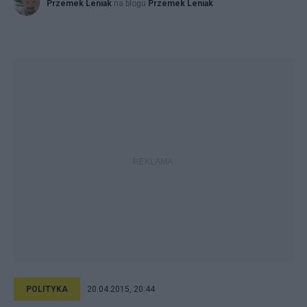
Przemek Leniak
na blogu
Przemek Leniak
POLITYKA
20.04.2015, 20:44