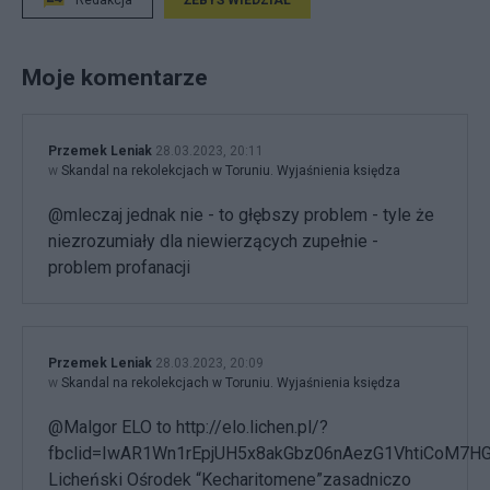
Redakcja
ŻEBYŚ WIEDZIAŁ
Moje komentarze
Przemek Leniak
28.03.2023, 20:11
w
Skandal na rekolekcjach w Toruniu. Wyjaśnienia księdza
@mleczaj jednak nie - to głębszy problem - tyle że
niezrozumiały dla niewierzących zupełnie -
problem profanacji
Przemek Leniak
28.03.2023, 20:09
w
Skandal na rekolekcjach w Toruniu. Wyjaśnienia księdza
@Malgor ELO to http://elo.lichen.pl/?
fbclid=IwAR1Wn1rEpjUH5x8akGbz06nAezG1VhtiCoM7HG
Licheński Ośrodek “Kecharitomene”zasadniczo