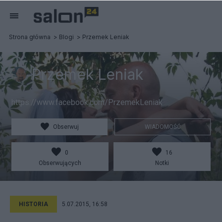
Strona główna
Blogi
Przemek Leniak
Przemek Leniak
https://www.facebook.com/PrzemekLeniak
Obserwuj
WIADOMOŚĆ
0
16
Obserwujących
Notki
HISTORIA
5.07.2015, 16:58