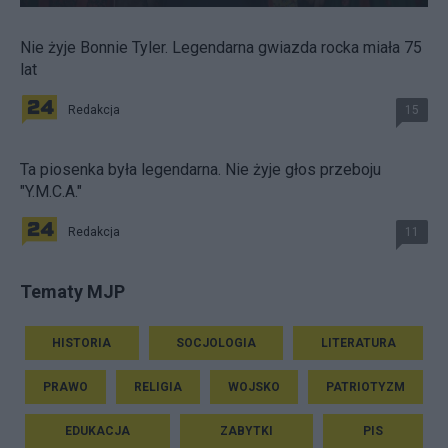
Nie żyje Bonnie Tyler. Legendarna gwiazda rocka miała 75
lat
Redakcja
15
Ta piosenka była legendarna. Nie żyje głos przeboju
"Y.M.C.A."
Redakcja
11
Tematy MJP
HISTORIA
SOCJOLOGIA
LITERATURA
PRAWO
RELIGIA
WOJSKO
PATRIOTYZM
EDUKACJA
ZABYTKI
PIS