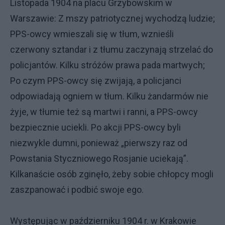
Listopada 1904 na placu Grzybowskim w
Warszawie: Z mszy patriotycznej wychodzą ludzie;
PPS-owcy wmieszali się w tłum, wznieśli
czerwony sztandar i z tłumu zaczynają strzelać do
policjantów. Kilku stróżów prawa pada martwych;
Po czym PPS-owcy się zwijają, a policjanci
odpowiadają ogniem w tłum. Kilku żandarmów nie
żyje, w tłumie też są martwi i ranni, a PPS-owcy
bezpiecznie uciekli. Po akcji PPS-owcy byli
niezwykle dumni, ponieważ „pierwszy raz od
Powstania Styczniowego Rosjanie uciekają”.
Kilkanaście osób zginęło, żeby sobie chłopcy mogli
zaszpanować i podbić swoje ego.
Występując w październiku 1904 r. w Krakowie