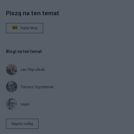
Piszą na ten temat
Rafał Woś
Blogi na ten temat
Jan Filip Libicki
Tomasz Szymborski
cepol
Napisz notkę