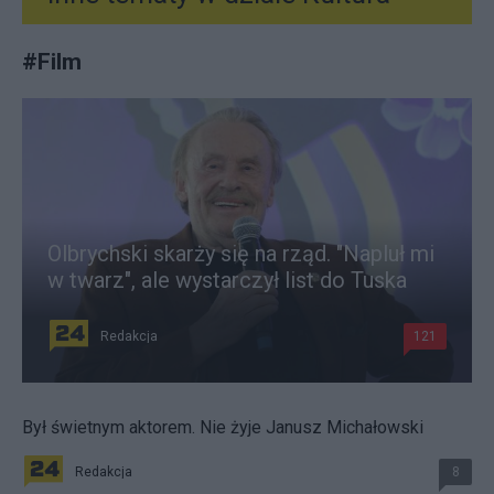
#
Film
Olbrychski skarży się na rząd. "Napluł mi
w twarz", ale wystarczył list do Tuska
Redakcja
121
Był świetnym aktorem. Nie żyje Janusz Michałowski
Redakcja
8