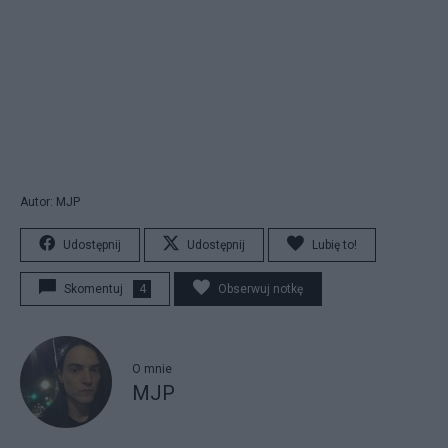
Autor: MJP
Udostępnij
Udostępnij
Lubię to!
Skomentuj
4
Obserwuj notkę
O mnie
MJP