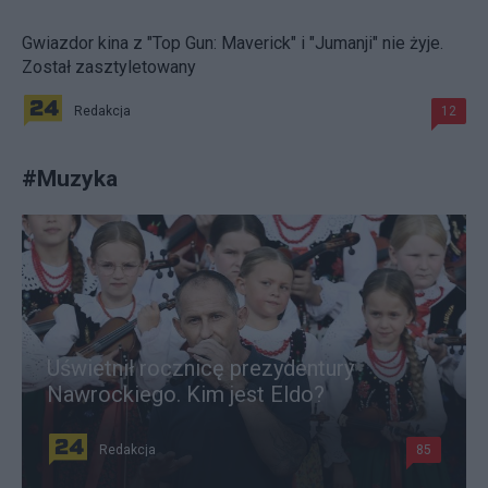
Gwiazdor kina z "Top Gun: Maverick" i "Jumanji" nie żyje.
Został zasztyletowany
Redakcja
12
#
Muzyka
Uświetnił rocznicę prezydentury
Nawrockiego. Kim jest Eldo?
Redakcja
85