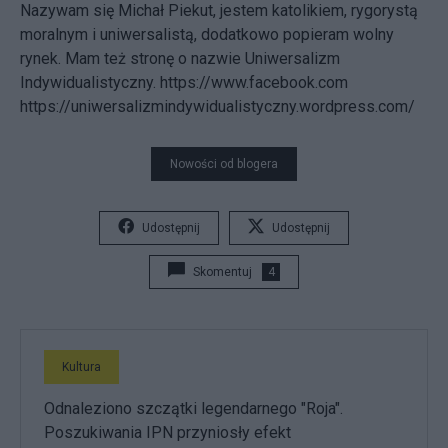
Nazywam się Michał Piekut, jestem katolikiem, rygorystą
moralnym i uniwersalistą, dodatkowo popieram wolny
rynek. Mam też stronę o nazwie Uniwersalizm
Indywidualistyczny. https://www.facebook.com
https://uniwersalizmindywidualistyczny.wordpress.com/
Nowości od blogera
Udostępnij
Udostępnij
Skomentuj
4
Kultura
Odnaleziono szczątki legendarnego "Roja".
Poszukiwania IPN przyniosły efekt