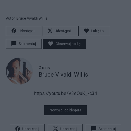
Autor: Bruce Vivaldi Willis
Udostępnij
Udostępnij
Lubię to!
Skomentuj
Obserwuj notkę
O mnie
Bruce Vivaldi Willis
https://youtu.be/V3eOuK_-c34
Nowości od blogera
Udostępnij
Udostępnij
Skomentuj