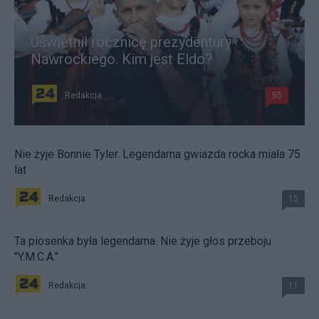
Uświetnił rocznicę prezydentury
Nawrockiego. Kim jest Eldo?
Redakcja
55
Nie żyje Bonnie Tyler. Legendarna gwiazda rocka miała 75
lat
Redakcja
15
Ta piosenka była legendarna. Nie żyje głos przeboju
"Y.M.C.A."
Redakcja
11