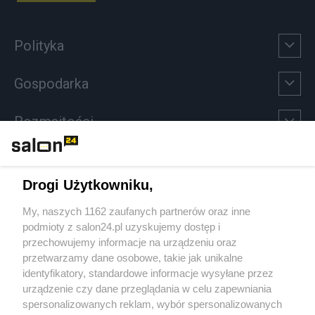
Polityka
Gospodarka
Rozmaitości
Technologie
Drogi Użytkowniku,
Sport
My, naszych 1162 zaufanych partnerów oraz inne
podmioty z salon24.pl uzyskujemy dostęp i
Społeczeństwo
przechowujemy informacje na urządzeniu oraz
przetwarzamy dane osobowe, takie jak unikalne
Kultura
identyfikatory, standardowe informacje wysyłane przez
urządzenie czy dane przeglądania w celu zapewniania
spersonalizowanych reklam, wybór spersonalizowanych