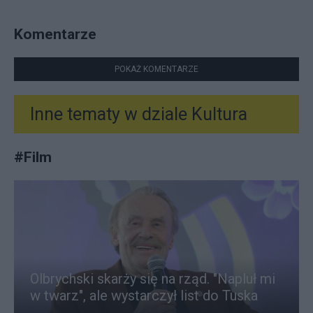
Komentarze
POKAŻ KOMENTARZE
Inne tematy w dziale
Kultura
#
Film
Olbrychski skarży się na rząd. "Napluł mi
w twarz", ale wystarczył list do Tuska