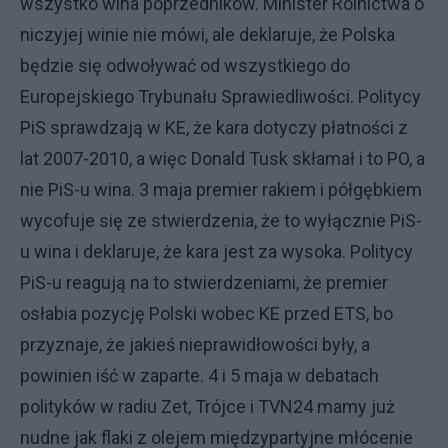
wszystko wina poprzedników. Minister Rolnictwa o
niczyjej winie nie mówi, ale deklaruje, że Polska
będzie się odwoływać od wszystkiego do
Europejskiego Trybunału Sprawiedliwości. Politycy
PiS sprawdzają w KE, że kara dotyczy płatności z
lat 2007-2010, a więc Donald Tusk skłamał i to PO, a
nie PiS-u wina. 3 maja premier rakiem i półgębkiem
wycofuje się ze stwierdzenia, że to wyłącznie PiS-
u wina i deklaruje, że kara jest za wysoka. Politycy
PiS-u reagują na to stwierdzeniami, że premier
osłabia pozycję Polski wobec KE przed ETS, bo
przyznaje, że jakieś nieprawidłowości były, a
powinien iść w zaparte. 4 i 5 maja w debatach
polityków w radiu Zet, Trójce i TVN24 mamy już
nudne jak flaki z olejem międzypartyjne młócenie