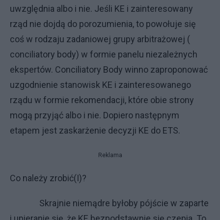
uwzględnia albo i nie. Jeśli KE i zainteresowany
rząd nie dojdą do porozumienia, to powołuje się
coś w rodzaju zadaniowej grupy arbitrażowej (
conciliatory body) w formie panelu niezależnych
ekspertów. Conciliatory Body winno zaproponować
uzgodnienie stanowisk KE i zainteresowanego
rządu w formie rekomendacji, które obie strony
mogą przyjąć albo i nie. Dopiero następnym
etapem jest zaskarżenie decyzji KE do ETS.
Reklama
Co należy zrobić(I)?
Skrajnie niemądre byłoby pójście w zaparte
i upieranie się, że KE bezpodstawnie się czepia. To