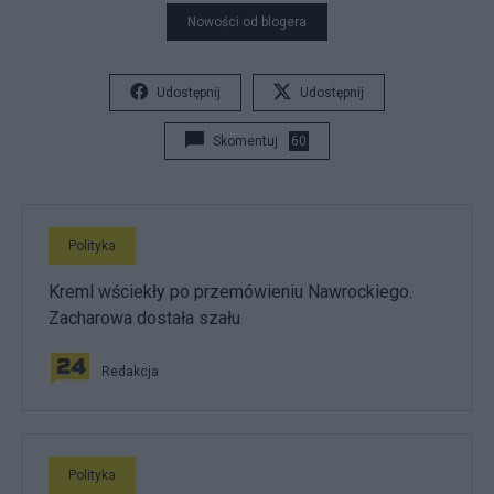
Nowości od blogera
Udostępnij
Udostępnij
Skomentuj
60
Polityka
Kreml wściekły po przemówieniu Nawrockiego.
Zacharowa dostała szału
Redakcja
Polityka