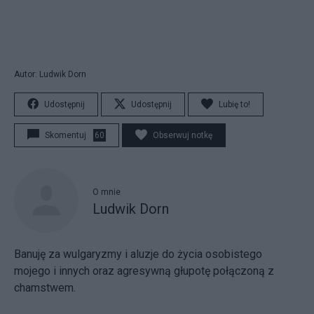
Autor: Ludwik Dorn
Udostępnij
Udostępnij
Lubię to!
Skomentuj
60
Obserwuj notkę
O mnie
Ludwik Dorn
Banuję za wulgaryzmy i aluzje do życia osobistego
mojego i innych oraz agresywną głupotę połączoną z
chamstwem.