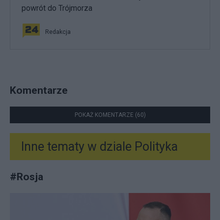
powrót do Trójmorza
Redakcja
Komentarze
POKAŻ KOMENTARZE (60)
Inne tematy w dziale
Polityka
#
Rosja