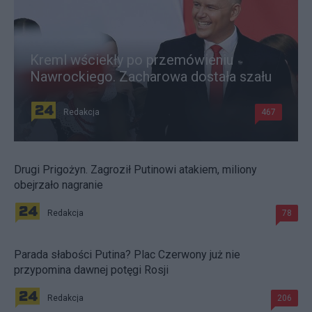
Kreml wściekły po przemówieniu
Nawrockiego. Zacharowa dostała szału
Redakcja
467
Drugi Prigożyn. Zagroził Putinowi atakiem, miliony
obejrzało nagranie
Redakcja
78
Parada słabości Putina? Plac Czerwony już nie
przypomina dawnej potęgi Rosji
Redakcja
206