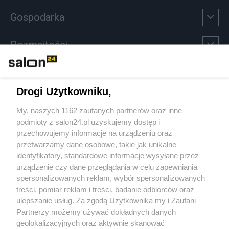
Gospodarka
Rozmaitości
Technologie
Drogi Użytkowniku,
Sport
My, naszych 1162 zaufanych partnerów oraz inne
podmioty z salon24.pl uzyskujemy dostęp i
Społeczeństwo
przechowujemy informacje na urządzeniu oraz
przetwarzamy dane osobowe, takie jak unikalne
Kultura
identyfikatory, standardowe informacje wysyłane przez
urządzenie czy dane przeglądania w celu zapewniania
spersonalizowanych reklam, wybór spersonalizowanych
treści, pomiar reklam i treści, badanie odbiorców oraz
ulepszanie usług. Za zgodą Użytkownika my i Zaufani
X
Facebook
Instagram
Youtube
Partnerzy możemy używać dokładnych danych
geolokalizacyjnych oraz aktywnie skanować