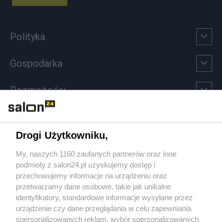
Polityka
Gospodarka
Rozmaitości
Technologie
Drogi Użytkowniku,
Sport
My, naszych 1160 zaufanych partnerów oraz inne
podmioty z salon24.pl uzyskujemy dostęp i
Społeczeństwo
przechowujemy informacje na urządzeniu oraz
przetwarzamy dane osobowe, takie jak unikalne
Kultura
identyfikatory, standardowe informacje wysyłane przez
urządzenie czy dane przeglądania w celu zapewniania
spersonalizowanych reklam, wybór spersonalizowanych