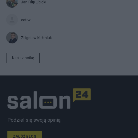
Jan Filip Libicki
catrw
Zbigniew Kuźmiuk
Napisz notkę
Podziel się swoją opinią
ZAŁÓŻ BLOG