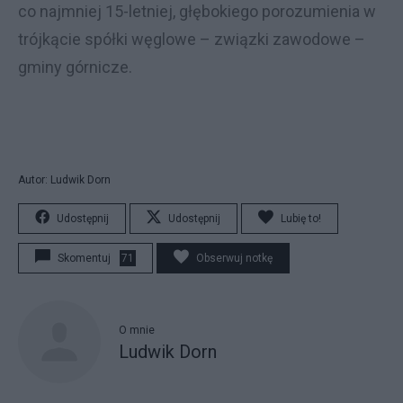
co najmniej 15-letniej, głębokiego porozumienia w
trójkącie spółki węglowe – związki zawodowe –
gminy górnicze.
Autor: Ludwik Dorn
Udostępnij
Udostępnij
Lubię to!
Skomentuj
71
Obserwuj notkę
O mnie
Ludwik Dorn