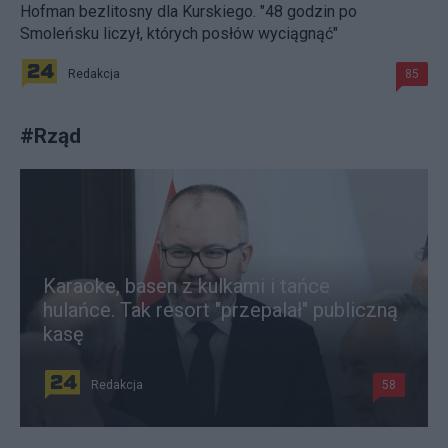
Hofman bezlitosny dla Kurskiego. "48 godzin po
Smoleńsku liczył, których posłów wyciągnąć"
Redakcja
85
#
Rząd
Karaoke, basen z kulkami i tańce
hulańce. Tak resort "przepalał" publiczną
kasę
Redakcja
58