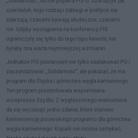
„Solidarność”, bo nie popiera PiS-u. Szantażyk jak
szantażyk, tego rodzaju zabiegi w polityce się
zdarzają, czasami bywają skuteczne, czasami
nie. Gdyby wystąpienia na konferencji PiS
ograniczyły się tylko do tego typu kwestii, nie
byłaby ona warta najmniejszej wzmianki.
Jednakże PiS postanowił nie tylko zaatakować PO i
zaszantażować „Solidarność”, ale pokazać, że ma
program dla Śląska i górnictwa węgla kamiennego.
Ten program prezentowała wspomniana
wiceprezes Szydło. Z wygłoszonego wielosłowia
da się wycisnąć jedno zdanie, które stanowi
kwintesencję pisowskiego programu dla górnictwa
węgla kamiennego:
Kopalń nie można zamykać,