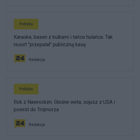
Polityka
Karaoke, basen z kulkami i tańce hulańce. Tak
resort "przepalał" publiczną kasę
Redakcja
Polityka
Rok z Nawrockim. Głośne weta, sojusz z USA i
powrót do Trójmorza
Redakcja