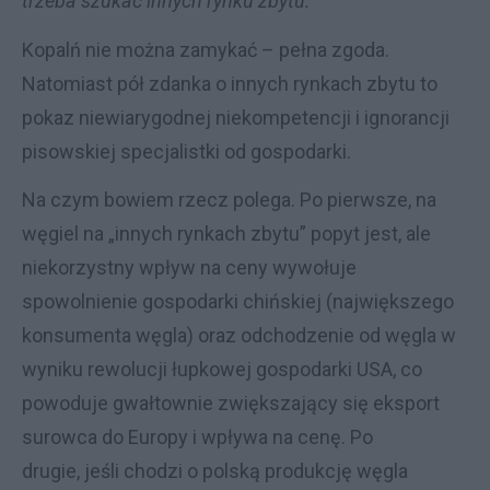
trzeba szukać innych rynku zbytu.
Kopalń nie można zamykać – pełna zgoda.
Natomiast pół zdanka o innych rynkach zbytu to
pokaz niewiarygodnej niekompetencji i ignorancji
pisowskiej specjalistki od gospodarki.
Na czym bowiem rzecz polega. Po pierwsze, na
węgiel na „innych rynkach zbytu” popyt jest, ale
niekorzystny wpływ na ceny wywołuje
spowolnienie gospodarki chińskiej (największego
konsumenta węgla) oraz odchodzenie od węgla w
wyniku rewolucji łupkowej gospodarki USA, co
powoduje gwałtownie zwiększający się eksport
surowca do Europy i wpływa na cenę. Po
drugie, jeśli chodzi o polską produkcję węgla