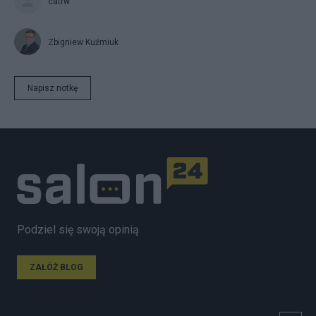
catrw
Zbigniew Kuźmiuk
Napisz notkę
Podziel się swoją opinią
ZAŁÓŻ BLOG