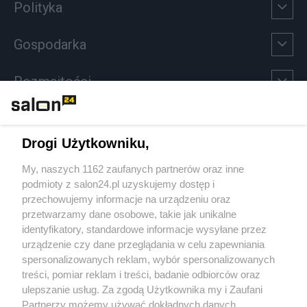
Polityka
Gospodarka
Rozmaitości
Technologie
Drogi Użytkowniku,
Sport
My, naszych 1162 zaufanych partnerów oraz inne
podmioty z salon24.pl uzyskujemy dostęp i
Społeczeństwo
przechowujemy informacje na urządzeniu oraz
przetwarzamy dane osobowe, takie jak unikalne
Kultura
identyfikatory, standardowe informacje wysyłane przez
urządzenie czy dane przeglądania w celu zapewniania
spersonalizowanych reklam, wybór spersonalizowanych
treści, pomiar reklam i treści, badanie odbiorców oraz
ulepszanie usług. Za zgodą Użytkownika my i Zaufani
X
Facebook
Instagram
Youtube
Partnerzy możemy używać dokładnych danych