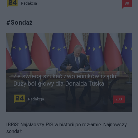
Redakcja
88
#
Sondaż
Ze świecą szukać zwolenników rządu.
Duży ból głowy dla Donalda Tuska
Redakcja
203
IBRiS: Najsłabszy PiS w historii po rozłamie. Najnowszy
sondaż