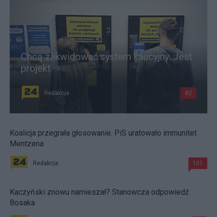
Chcą zlikwidować system kaucyjny. Jest
projekt
Redakcja
82
Koalicja przegrała głosowanie. PiS uratowało immunitet
Mentzena
Redakcja
101
Kaczyński znowu namieszał? Stanowcza odpowiedź
Bosaka