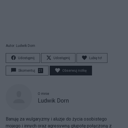
Autor: Ludwik Dorn
Udostępnij
Udostępnij
Lubię to!
Skomentuj
21
Obserwuj notkę
O mnie
Ludwik Dorn
Banuję za wulgaryzmy i aluzje do życia osobistego
mojego i innych oraz agresywną głupotę połączoną z