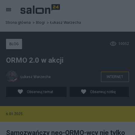
Strona główna
Blogi
Łukasz Warzecha
10052
BLOG
ORMO 2.0 w akcji
Łukasz Warzecha
INTERNET
Obserwuj temat
Obserwuj notkę
6.01.2025
Samozwańczy neo-ORMO-wcy nie tylko