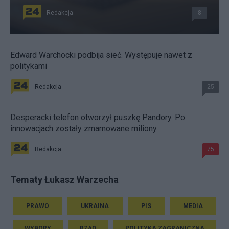
Redakcja
8
Edward Warchocki podbija sieć. Występuje nawet z
politykami
Redakcja
25
Desperacki telefon otworzył puszkę Pandory. Po
innowacjach zostały zmarnowane miliony
Redakcja
75
Tematy Łukasz Warzecha
PRAWO
UKRAINA
PIS
MEDIA
WYBORY
RZĄD
POLITYKA ZAGRANICZNA