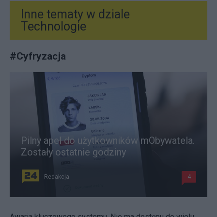
Inne tematy w dziale
Technologie
#
Cyfryzacja
Pilny apel do użytkowników mObywatela.
Zostały ostatnie godziny
Redakcja
4
Awaria kluczowego systemu. Nie ma dostępu do wielu