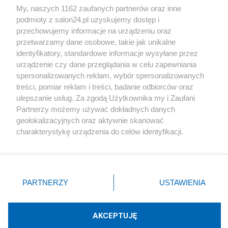
My, naszych 1162 zaufanych partnerów oraz inne
podmioty z salon24.pl uzyskujemy dostęp i
Społeczeństwo
przechowujemy informacje na urządzeniu oraz
przetwarzamy dane osobowe, takie jak unikalne
Kultura
identyfikatory, standardowe informacje wysyłane przez
urządzenie czy dane przeglądania w celu zapewniania
spersonalizowanych reklam, wybór spersonalizowanych
treści, pomiar reklam i treści, badanie odbiorców oraz
ulepszanie usług. Za zgodą Użytkownika my i Zaufani
X
Facebook
Instagram
Youtube
Partnerzy możemy używać dokładnych danych
geolokalizacyjnych oraz aktywnie skanować
charakterystykę urządzenia do celów identyfikacji.
Web Content Media sp. z o. o. © 2022
Ponieważ cenimy Twoją prywatność, prosimy o zgodę na
korzystanie z tych technologii poprzez kliknięcie
„Akceptuję”. Zgoda jest dobrowolna i zawsze możesz ją
Pomoc
O nas
Praca
Reklama
Kontakt
zmienić/wycofać klikając przycisk ustawień prywatności
PARTNERZY
USTAWIENIA
znajdujący się w lewym dolnym rogu strony
. Niektóre
rodzaje przetwarzania danych nie wymagają zgody
użytkownika, ale masz prawo sprzeciwić się takiemu
AKCEPTUJĘ
przetwarzaniu. Preferencje będą miały zastosowania tylko