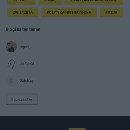
ZWIERZĘTA
POLITYKA HISTORYCZNA
ROSJA
Blogi na ten temat
report
Ja Falski
Dziobaty
Napisz notkę