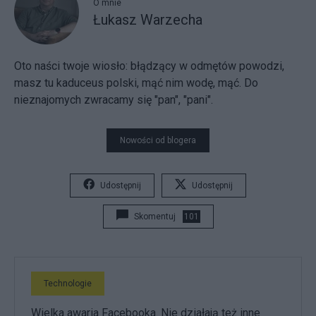
O mnie
Łukasz Warzecha
Oto naści twoje wiosło:
błądzący w odmętów powodzi,
masz tu kaduceus polski, mąć nim wodę, mąć. Do
nieznajomych zwracamy się "pan", "pani".
Nowości od blogera
Udostępnij
Udostępnij
Skomentuj
101
Technologie
Wielka awaria Facebooka. Nie działają też inne