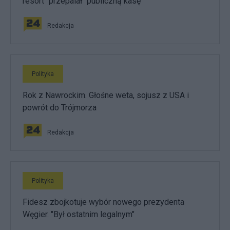
resort "przepalał" publiczną kasę
Redakcja
Polityka
Rok z Nawrockim. Głośne weta, sojusz z USA i
powrót do Trójmorza
Redakcja
Polityka
Fidesz zbojkotuje wybór nowego prezydenta
Węgier. "Był ostatnim legalnym"