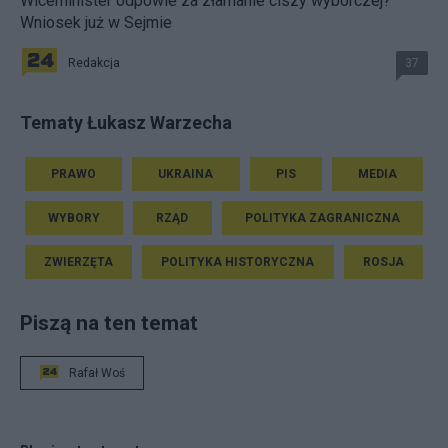
Wiceminister odpowie za złamanie ciszy wyborczej?
Wniosek już w Sejmie
Redakcja
37
Tematy Łukasz Warzecha
PRAWO
UKRAINA
PIS
MEDIA
WYBORY
RZĄD
POLITYKA ZAGRANICZNA
ZWIERZĘTA
POLITYKA HISTORYCZNA
ROSJA
Piszą na ten temat
Rafał Woś