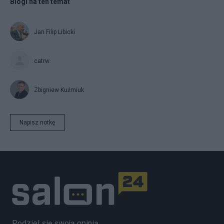
Blogi na ten temat
Jan Filip Libicki
catrw
Zbigniew Kuźmiuk
Napisz notkę
Podziel się swoją opinią