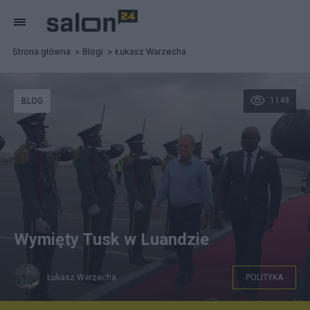
Strona główna
Blogi
Łukasz Warzecha
1149
BLOG
Wymięty Tusk w Luandzie
Łukasz Warzecha
POLITYKA
X KPRM