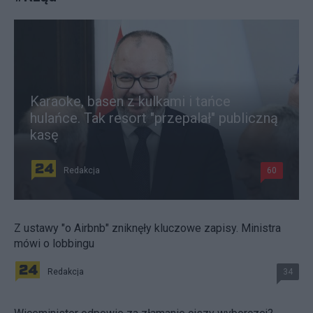
Karaoke, basen z kulkami i tańce
hulańce. Tak resort "przepalał" publiczną
kasę
Redakcja
60
Z ustawy "o Airbnb" zniknęły kluczowe zapisy. Ministra
mówi o lobbingu
Redakcja
34