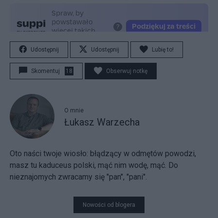
Udostępnij
Udostępnij
Lubię to!
Skomentuj
18
Obserwuj notkę
O mnie
Łukasz Warzecha
Oto naści twoje wiosło:
błądzący w odmętów powodzi,
masz tu kaduceus polski, mąć nim wodę, mąć. Do
nieznajomych zwracamy się "pan", "pani".
Nowości od blogera